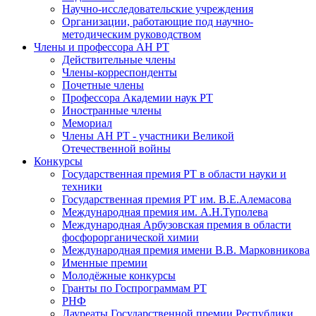
Научно-исследовательские учреждения
Организации, работающие под научно-
методическим руководством
Члены и профессора АН РТ
Действительные члены
Члены-корреспонденты
Почетные члены
Профессора Академии наук РТ
Иностранные члены
Мемориал
Члены АН РТ - участники Великой
Отечественной войны
Конкурсы
Государственная премия РТ в области науки и
техники
Государственная премия РТ им. В.Е.Алемасова
Международная премия им. А.Н.Туполева
Международная Арбузовская премия в области
фосфорорганической химии
Международная премия имени В.В. Марковникова
Именные премии
Молодёжные конкурсы
Гранты по Госпрограммам РТ
РНФ
Лауреаты Государственной премии Республики