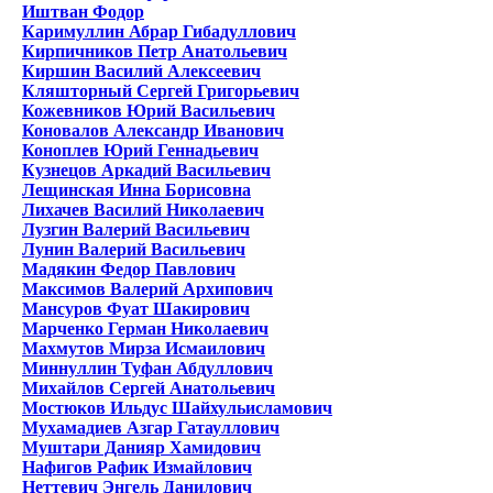
Иштван Фодор
Каримуллин Абрар Гибадуллович
Кирпичников Петр Анатольевич
Киршин Василий Алексеевич
Кляшторный Сергей Григорьевич
Кожевников Юрий Васильевич
Коновалов Александр Иванович
Коноплев Юрий Геннадьевич
Кузнецов Аркадий Васильевич
Лещинская Инна Борисовна
Лихачев Василий Николаевич
Лузгин Валерий Васильевич
Лунин Валерий Васильевич
Мадякин Федор Павлович
Максимов Валерий Архипович
Мансуров Фуат Шакирович
Марченко Герман Николаевич
Махмутов Мирза Исмаилович
Миннуллин Туфан Абдуллович
Михайлов Сергей Анатольевич
Мостюков Ильдус Шайхульисламович
Мухамадиев Азгар Гатауллович
Муштари Данияр Хамидович
Нафигов Рафик Измайлович
Неттевич Энгель Данилович