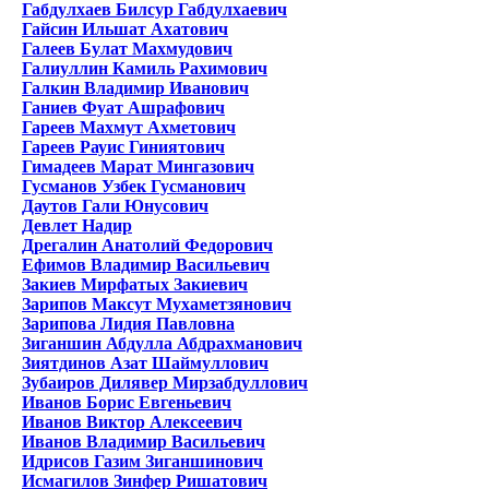
Габдулхаев Билсур Габдулхаевич
Гайсин Ильшат Ахатович
Галеев Булат Махмудович
Галиуллин Камиль Рахимович
Галкин Владимир Иванович
Ганиев Фуат Ашрафович
Гареев Махмут Ахметович
Гареев Рауис Гиниятович
Гимадеев Марат Мингазович
Гусманов Узбек Гусманович
Даутов Гали Юнусович
Девлет Надир
Дрегалин Анатолий Федорович
Ефимов Владимир Васильевич
Закиев Мирфатых Закиевич
Зарипов Максут Мухаметзянович
Зарипова Лидия Павловна
Зиганшин Абдулла Абдрахманович
Зиятдинов Азат Шаймуллович
Зубаиров Дилявер Мирзабдуллович
Иванов Борис Евгеньевич
Иванов Виктор Алексеевич
Иванов Владимир Васильевич
Идрисов Газим Зиганшинович
Исмагилов Зинфер Ришатович