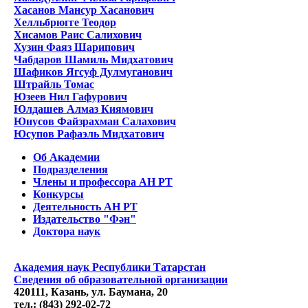
Хасанов Мансур Хасанович
Хелльбрюгге Теодор
Хисамов Раис Салихович
Хузин Фаяз Шарипович
Чабдаров Шамиль Мидхатович
Шафиков Ягсуф Дулмуганович
Штрайль Томас
Юзеев Нил Гафурович
Юлдашев Алмаз Киямович
Юнусов Файзрахман Салахович
Юсупов Рафаэль Мидхатович
Об Академии
Подразделения
Члены и профессора АН РТ
Конкурсы
Деятельность АН РТ
Издательство "Фән"
Доктора наук
Академия наук Республики Татарстан
Сведения об образовательной организации
420111, Казань, ул. Баумана, 20
тел.: (843) 292-02-72