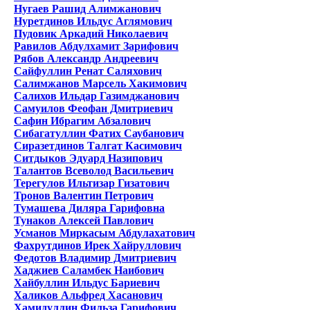
Нугаев Рашид Алимжанович
Нуретдинов Ильдус Аглямович
Пудовик Аркадий Николаевич
Равилов Абдулхамит Зарифович
Рябов Александр Андреевич
Сайфуллин Ренат Саляхович
Салимжанов Марсель Хакимович
Салихов Ильдар Газимджанович
Самуилов Феофан Дмитриевич
Сафин Ибрагим Абзалович
Сибагатуллин Фатих Саубанович
Сиразетдинов Талгат Касимович
Ситдыков Эдуард Назипович
Талантов Всеволод Васильевич
Терегулов Ильтизар Гизатович
Тронов Валентин Петрович
Тумашева Диляра Гарифовна
Тунаков Алексей Павлович
Усманов Миркасым Абдулахатович
Фахрутдинов Ирек Хайруллович
Федотов Владимир Дмитриевич
Хаджиев Саламбек Наибович
Хайбуллин Ильдус Бариевич
Халиков Альфред Хасанович
Хамидуллин Фильза Гарифович