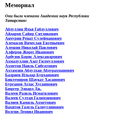
Мемориал
Они были членами Академии наук Республики
Татарстан:
Абдуллин Яхъя Габдуллович
Айдаров Сайяр Ситдикович
Акчурин Ренат Сулейманович
Алемасов Вячеслав Евгеньевич
Алешин Николай Павлович
Алферов Жорес Иванович
Арбузов Борис Александрович
Ахмадуллин Азат Гилмуллович
Ахметов Наиль Сибгатович
Ахтамзян Абдулхан Абдурахманович
Бадриев Ильдар Бурханович
Биктемиров Шаукат Хасанович
Бурганов Агдас Хусаинович
Бюргер Эдвард Дж.
Валеев Разиль Исмагилович
Валеев Султан Галимзянович
Валиев Камиль Ахметович
Вахитов Гадель Галяутдинович
Волгин Леонид Иванович