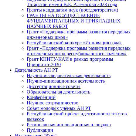
Татарстан имени В.Е. Алемасова 2023 года
Гранты кандидатам наук (постдокторантам)
ГРАНТЫ НА ОСУЩЕСТВЛЕНИЕ
ФУНДАМЕНТАЛЬНЫХ И ПРИКЛАДНЫХ
НАУЧНЫХ РАБОТ
Грант «Поддержка программ развития передовых
инженерных школ»
Республиканский конкурс «Инновация года»
Грант «Поддержка программ развития передовых
инженерных школ республиканского значения»
Грант КНИТУ-КАИ в рамках программы
Приоритет-2030
Деятельность АН РТ
Научно-исследовательская деятельность
Научно-инновационная деятельность
Диссертационные советы
Образовательная деятельность
Конференции
Научное сотрудничество
Совет молодых учёных АН РТ
Республиканский проект идентичности текстов
вывесок
Региональная инновационная площадка
Публикации
Издательство "Фән"