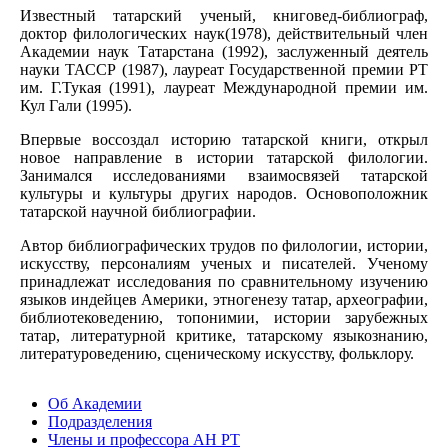
Известный татарский ученый, книговед-библиограф,
доктор филологических наук(1978), действительный член
Академии наук Татарстана (1992), заслуженный деятель
науки ТАССР (1987), лауреат Государственной премии РТ
им. Г.Тукая (1991), лауреат Международной премии им.
Кул Гали (1995).
Впервые воссоздал историю татарской книги, открыл
новое направление в истории татарской филологии.
Занимался исследованиями взаимосвязей татарской
культуры и культуры других народов. Основоположник
татарской научной библиографии.
Автор библиографических трудов по филологии, истории,
искусству, персоналиям ученых и писателей. Ученому
принадлежат исследования по сравнительному изучению
языков индейцев Америки, этногенезу татар, археографии,
библиотековедению, топонимии, истории зарубежных
татар, литературной критике, татарскому языкознанию,
литературоведению, сценическому искусству, фольклору.
Об Академии
Подразделения
Члены и профессора АН РТ