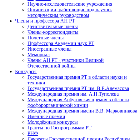
Научно-исследовательские учреждения
Организации, работающие под научно-
методическим руководством
Члены и профессора АН РТ
Действительные члены
Члены-корреспонденты
Почетные члены
Профессора Академии наук РТ
Иностранные члены
Мемориал
Члены АН РТ - участники Великой
Отечественной войны
Конкурсы
Государственная премия РТ в области науки и
техники
Государственная премия РТ им. В.Е.Алемасова
Международная премия им. А.Н.Туполева
Международная Арбузовская премия в области
фосфорорганической химии
Международная премия имени В.В. Марковникова
Именные премии
Молодёжные конкурсы
Гранты по Госпрограммам РТ
РНФ
Лауреаты Государственной премии Республики