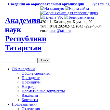
Сведения об образовательной организации
Рус
Тат
Eng
Академия
420111, Казань, ул. Баумана, 20
тел.: (843) 292-02-72, (843) 292-40-34
наук
email:
an.rt@tatar.ru
Республики
Татарстан
Об Академии
Общие сведения
Президент
Президиум
Награды
Нормативные документы
Вакансии
Контакты
Подразделения
Отделения