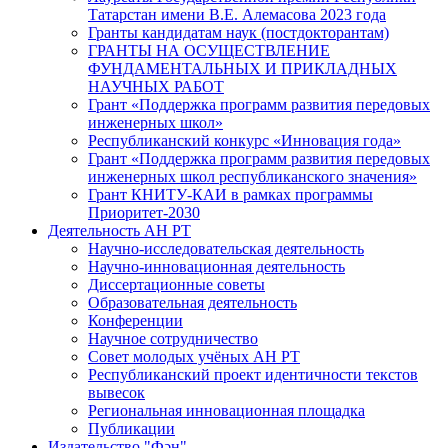
Татарстан имени В.Е. Алемасова 2023 года
Гранты кандидатам наук (постдокторантам)
ГРАНТЫ НА ОСУЩЕСТВЛЕНИЕ
ФУНДАМЕНТАЛЬНЫХ И ПРИКЛАДНЫХ
НАУЧНЫХ РАБОТ
Грант «Поддержка программ развития передовых
инженерных школ»
Республиканский конкурс «Инновация года»
Грант «Поддержка программ развития передовых
инженерных школ республиканского значения»
Грант КНИТУ-КАИ в рамках программы
Приоритет-2030
Деятельность АН РТ
Научно-исследовательская деятельность
Научно-инновационная деятельность
Диссертационные советы
Образовательная деятельность
Конференции
Научное сотрудничество
Совет молодых учёных АН РТ
Республиканский проект идентичности текстов
вывесок
Региональная инновационная площадка
Публикации
Издательство "Фән"