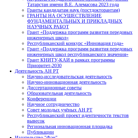
Татарстан имени В.Е. Алемасова 2023 года
Гранты кандидатам наук (постдокторантам)
ГРАНТЫ НА ОСУЩЕСТВЛЕНИЕ
ФУНДАМЕНТАЛЬНЫХ И ПРИКЛАДНЫХ
НАУЧНЫХ РАБОТ
Грант «Поддержка программ развития передовых
инженерных школ»
Республиканский конкурс «Инновация года»
Грант «Поддержка программ развития передовых
инженерных школ республиканского значения»
Грант КНИТУ-КАИ в рамках программы
Приоритет-2030
Деятельность АН РТ
Научно-исследовательская деятельность
Научно-инновационная деятельность
Диссертационные советы
Образовательная деятельность
Конференции
Научное сотрудничество
Совет молодых учёных АН РТ
Республиканский проект идентичности текстов
вывесок
Региональная инновационная площадка
Публикации
Издательство "Фән"