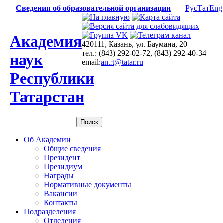
Сведения об образовательной организации
Рус
Тат
Eng
Академия
420111, Казань, ул. Баумана, 20
тел.: (843) 292-02-72, (843) 292-40-34
наук
email:
an.rt@tatar.ru
Республики
Татарстан
Об Академии
Общие сведения
Президент
Президиум
Награды
Нормативные документы
Вакансии
Контакты
Подразделения
Отделения