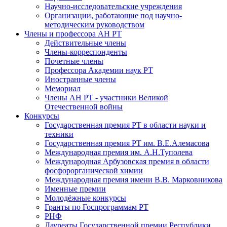
Научно-исследовательские учреждения
Организации, работающие под научно-
методическим руководством
Члены и профессора АН РТ
Действительные члены
Члены-корреспонденты
Почетные члены
Профессора Академии наук РТ
Иностранные члены
Мемориал
Члены АН РТ - участники Великой
Отечественной войны
Конкурсы
Государственная премия РТ в области науки и
техники
Государственная премия РТ им. В.Е.Алемасова
Международная премия им. А.Н.Туполева
Международная Арбузовская премия в области
фосфорорганической химии
Международная премия имени В.В. Марковникова
Именные премии
Молодёжные конкурсы
Гранты по Госпрограммам РТ
РНФ
Лауреаты Государственной премии Республики