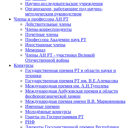
Научно-исследовательские учреждения
Организации, работающие под научно-
методическим руководством
Члены и профессора АН РТ
Действительные члены
Члены-корреспонденты
Почетные члены
Профессора Академии наук РТ
Иностранные члены
Мемориал
Члены АН РТ - участники Великой
Отечественной войны
Конкурсы
Государственная премия РТ в области науки и
техники
Государственная премия РТ им. В.Е.Алемасова
Международная премия им. А.Н.Туполева
Международная Арбузовская премия в области
фосфорорганической химии
Международная премия имени В.В. Марковникова
Именные премии
Молодёжные конкурсы
Гранты по Госпрограммам РТ
РНФ
Лауреаты Государственной премии Республики