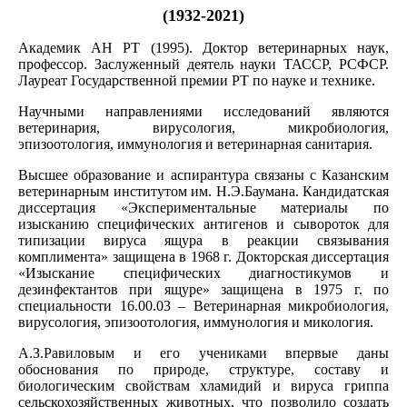
(1932-2021)
Академик АН РТ (1995). Доктор ветеринарных наук,
профессор. Заслуженный деятель науки ТАССР, РСФСР.
Лауреат Государственной премии РТ по науке и технике.
Научными направлениями исследований являются
ветеринария, вирусология, микробиология,
эпизоотология, иммунология и ветеринарная санитария.
Высшее образование и аспирантура связаны с Казанским
ветеринарным институтом им. Н.Э.Баумана. Кандидатская
диссертация «Экспериментальные материалы по
изысканию специфических антигенов и сывороток для
типизации вируса ящура в реакции связывания
комплимента» защищена в 1968 г. Докторская диссертация
«Изыскание специфических диагностикумов и
дезинфектантов при ящуре» защищена в 1975 г. по
специальности 16.00.03 – Ветеринарная микробиология,
вирусология, эпизоотология, иммунология и микология.
А.З.Равиловым и его учениками впервые даны
обоснования по природе, структуре, составу и
биологическим свойствам хламидий и вируса гриппа
сельскохозяйственных животных, что позволило создать