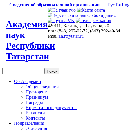
Сведения об образовательной организации
Рус
Тат
Eng
Академия
420111, Казань, ул. Баумана, 20
тел.: (843) 292-02-72, (843) 292-40-34
наук
email:
an.rt@tatar.ru
Республики
Татарстан
Об Академии
Общие сведения
Президент
Президиум
Награды
Нормативные документы
Вакансии
Контакты
Подразделения
Отделения