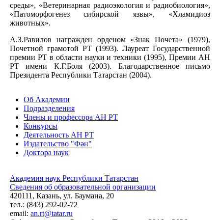
среды», «Ветеринарная радиоэкология и радиобиология»,
«Патоморфогенез сибирской язвы», «Хламидиоз
животных».
А.З.Равилов награжден орденом «Знак Почета» (1979),
Почетной грамотой РТ (1993). Лауреат Государственной
премии РТ в области науки и техники (1995), Премии АН
РТ имени К.Г.Боля (2003). Благодарственное письмо
Президента Республики Татарстан (2004).
Об Академии
Подразделения
Члены и профессора АН РТ
Конкурсы
Деятельность АН РТ
Издательство "Фән"
Доктора наук
Академия наук Республики Татарстан
Сведения об образовательной организации
420111, Казань, ул. Баумана, 20
тел.: (843) 292-02-72
email:
an.rt@tatar.ru