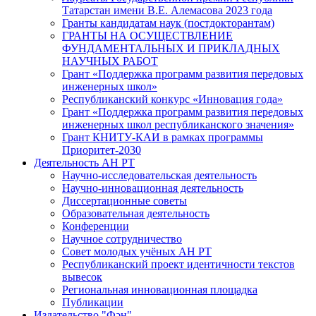
Татарстан имени В.Е. Алемасова 2023 года
Гранты кандидатам наук (постдокторантам)
ГРАНТЫ НА ОСУЩЕСТВЛЕНИЕ
ФУНДАМЕНТАЛЬНЫХ И ПРИКЛАДНЫХ
НАУЧНЫХ РАБОТ
Грант «Поддержка программ развития передовых
инженерных школ»
Республиканский конкурс «Инновация года»
Грант «Поддержка программ развития передовых
инженерных школ республиканского значения»
Грант КНИТУ-КАИ в рамках программы
Приоритет-2030
Деятельность АН РТ
Научно-исследовательская деятельность
Научно-инновационная деятельность
Диссертационные советы
Образовательная деятельность
Конференции
Научное сотрудничество
Совет молодых учёных АН РТ
Республиканский проект идентичности текстов
вывесок
Региональная инновационная площадка
Публикации
Издательство "Фән"