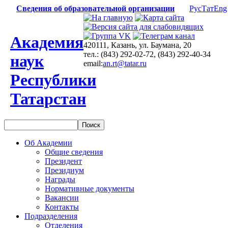
Сведения об образовательной организации
Рус
Тат
Eng
Академия
420111, Казань, ул. Баумана, 20
тел.: (843) 292-02-72, (843) 292-40-34
наук
email:
an.rt@tatar.ru
Республики
Татарстан
Об Академии
Общие сведения
Президент
Президиум
Награды
Нормативные документы
Вакансии
Контакты
Подразделения
Отделения