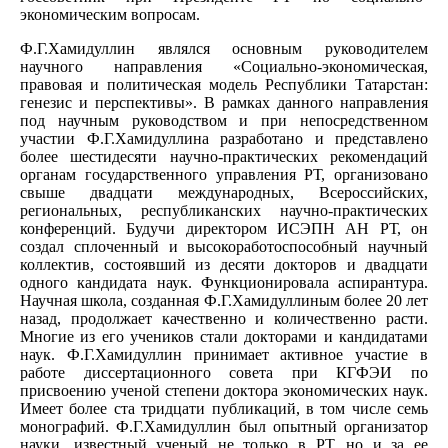
экономическим вопросам.
Ф.Г.Хамидуллин являлся основным руководителем
научного направления «Социально-экономическая,
правовая и политическая модель Республики Татарстан:
генезис и перспективы». В рамках данного направления
под научным руководством и при непосредственном
участии Ф.Г.Хамидуллина разработано и представлено
более шестидесяти научно-практических рекомендаций
органам государственного управления РТ, организовано
свыше двадцати международных, Всероссийских,
региональных, республиканских научно-практических
конференций. Будучи директором ИСЭПН АН РТ, он
создал сплоченный и высокоработоспособный научный
коллектив, состоявший из десяти докторов и двадцати
одного кандидата наук. Функционировала аспирантура.
Научная школа, созданная Ф.Г.Хамидуллиным более 20 лет
назад, продолжает качественно и количественно расти.
Многие из его учеников стали докторами и кандидатами
наук. Ф.Г.Хамидуллин принимает активное участие в
работе диссертационного совета при КГФЭИ по
присвоению ученой степени доктора экономических наук.
Имеет более ста тридцати публикаций, в том числе семь
монографий. Ф.Г.Хамидуллин был опытный организатор
науки, известный ученый не только в РТ, но и за ее