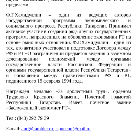
пределами.
Ф.Г.Хамидуллин – один из ведущих авторов
Государственной программы экономического и
социального прогресса Республики Татарстан. Принимал
активное участие в создании ряда других государственных
программ, направленных на обновление экономики РТ на
основе рыночных отношений. Ф.Г.Хамидуллин – один из
тех, кто активно участвовал в подготовке Договора между
РФ и РТ «О разграничении предметов ведения и взаимном
делегировании полномочий между органами
государственной власти Российской Федерации и
органами государственной власти Республики Татарстан»
и соглашения между правительствами РФ и РТ,
подписанного 15 февраля 1994 года.
Награжден медалью «За доблестный труд», орденом
Трудового Красного Знамени, Почетной грамотой
Республики Татарстан. Имеет почетное звание
«Заслуженный экономист РТ».
Тел.: (843) 292-79-39
Е-mail:
anrt@rambler.ru
,
ispnecon@mail.ru