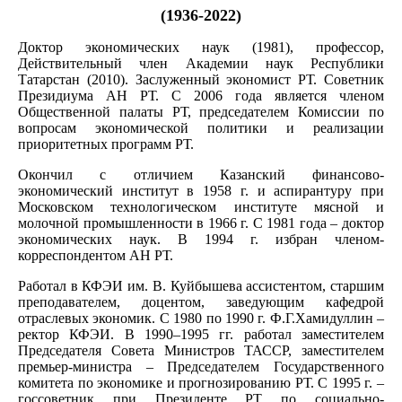
(1936-2022)
Доктор экономических наук (1981), профессор,
Действительный член Академии наук Республики
Татарстан (2010). Заслуженный экономист РТ. Советник
Президиума АН РТ. С 2006 года является членом
Общественной палаты РТ, председателем Комиссии по
вопросам экономической политики и реализации
приоритетных программ РТ.
Окончил с отличием Казанский финансово-
экономический институт в 1958 г. и аспирантуру при
Московском технологическом институте мясной и
молочной промышленности в 1966 г. С 1981 года – доктор
экономических наук. В 1994 г. избран членом-
корреспондентом АН РТ.
Работал в КФЭИ им. В. Куйбышева ассистентом, старшим
преподавателем, доцентом, заведующим кафедрой
отраслевых экономик. С 1980 по 1990 г. Ф.Г.Хамидуллин –
ректор КФЭИ. В 1990–1995 гг. работал заместителем
Председателя Совета Министров ТАССР, заместителем
премьер-министра – Председателем Государственного
комитета по экономике и прогнозированию РТ. С 1995 г. –
госсоветник при Президенте РТ по социально-