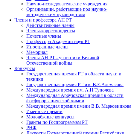
Научно-исследовательские учреждения
Организации, работающие под научно-
методическим руководством
Члены и профессора АН РТ
Действительные члены
Члены-корреспонденты
Почетные члены
Профессора Академии наук РТ
Иностранные члены
Мемориал
Члены АН РТ - участники Великой
Отечественной войны
Конкурсы
Государственная премия РТ в области науки и
техники
Государственная премия РТ им. В.Е.Алемасова
Международная премия им. А.Н.Туполева
Международная Арбузовская премия в области
фосфорорганической химии
Международная премия имени В.В. Марковникова
Именные премии
Молодёжные конкурсы
Гранты по Госпрограммам РТ
РНФ
Лауреаты Государственной премии Республики