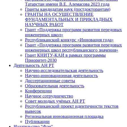
Татарстан имени В.Е. Алемасова 2023 года
Гранты кандидатам наук (постдокторантам)
ГРАНТЫ НА ОСУЩЕСТВЛЕНИЕ
ФУНДАМЕНТАЛЬНЫХ И ПРИКЛАДНЫХ
НАУЧНЫХ РАБОТ
Грант «Поддержка программ развития передовых
инженерных школ»
Республиканский конкурс «Инновация года»
Грант «Поддержка программ развития передовых
инженерных школ республиканского значения»
Грант КНИТУ-КАИ в рамках программы
Приоритет-2030
Деятельность АН РТ
Научно-исследовательская деятельность
Научно-инновационная деятельность
Диссертационные советы
Образовательная деятельность
Конференции
Научное сотрудничество
Совет молодых учёных АН РТ
Республиканский проект идентичности текстов
вывесок
Региональная инновационная площадка
Публикации
Издательство "Фән"