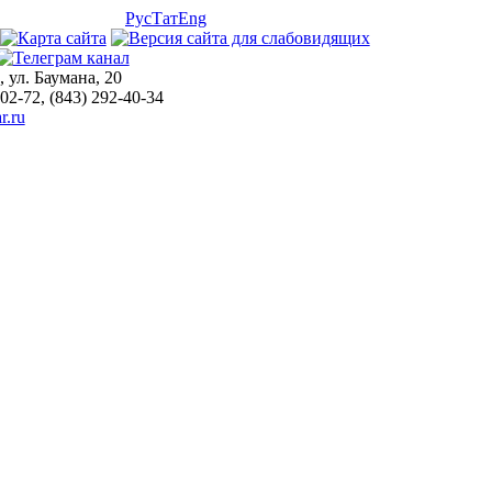
Рус
Тат
Eng
, ул. Баумана, 20
-02-72, (843) 292-40-34
r.ru