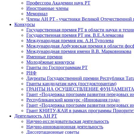
Профессора Академии наук РТ
Иностранные члены
Мемориал
Члены АН РТ - участники Великой Отечественной
Конкурсы
Государственная премия РТ в области науки и техн
Государственная премия РТ им. В.Е.Алемасова
Международная премия им. А.Н.Туполева
Международная Арбузовская премия в области фос
Международная премия имени В.В. Марковникова
Именные премии
Молодёжные конкурсы
Гранты по Госпрограммам РТ
РНФ
Лауреаты Государственной премии Республики Тата
Гранты кандидатам наук (постдокторантам)
ГРАНТЫ НА ОСУЩЕСТВЛЕНИЕ ФУНДАМЕНТА
Грант «Поддержка программ развития передовых 
Республиканский конкурс «Инновация года»
Грант «Поддержка программ развития передовых и
Грант КНИТУ-КАИ в рамках программы Приорите
Деятельность АН РТ
Научно-исследовательская деятельность
Научно-инновационная деятельность
Диссертационные советы