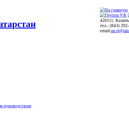
420111, Казань
атарстан
тел.: (843) 292
email:
an.rt@tata
м руководством