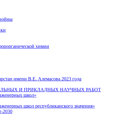
 войны
ики
форорганической химии
рстан имени В.Е. Алемасова 2023 года
ЛЬНЫХ И ПРИКЛАДНЫХ НАУЧНЫХ РАБОТ
инженерных школ»
нженерных школ республиканского значения»
т-2030