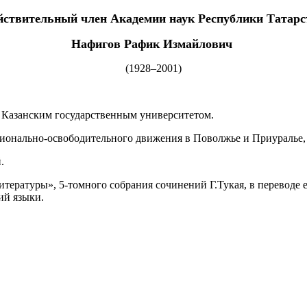
йствительный член Академии наук Республики Татарс
Нафигов Рафик Измайлович
(1928–2001)
 с Казанским государственным университетом.
ионально-освободительного движения в Поволжье и Приуралье, 
.
тературы», 5-томного собрания сочинений Г.Тукая, в переводе 
ий языки.