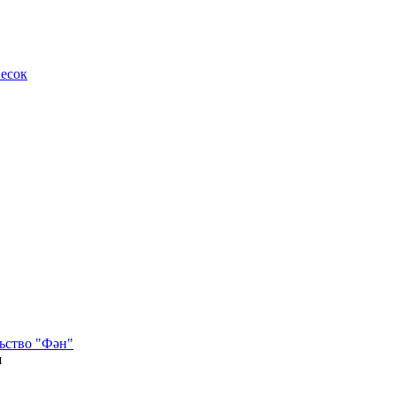
весок
ьство "Фән"
я