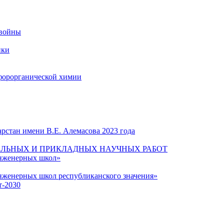
 войны
ики
форорганической химии
рстан имени В.Е. Алемасова 2023 года
ЛЬНЫХ И ПРИКЛАДНЫХ НАУЧНЫХ РАБОТ
инженерных школ»
нженерных школ республиканского значения»
т-2030