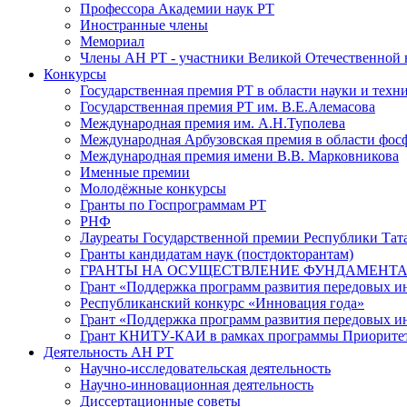
Профессора Академии наук РТ
Иностранные члены
Мемориал
Члены АН РТ - участники Великой Отечественной
Конкурсы
Государственная премия РТ в области науки и техн
Государственная премия РТ им. В.Е.Алемасова
Международная премия им. А.Н.Туполева
Международная Арбузовская премия в области фос
Международная премия имени В.В. Марковникова
Именные премии
Молодёжные конкурсы
Гранты по Госпрограммам РТ
РНФ
Лауреаты Государственной премии Республики Тата
Гранты кандидатам наук (постдокторантам)
ГРАНТЫ НА ОСУЩЕСТВЛЕНИЕ ФУНДАМЕНТА
Грант «Поддержка программ развития передовых 
Республиканский конкурс «Инновация года»
Грант «Поддержка программ развития передовых и
Грант КНИТУ-КАИ в рамках программы Приорите
Деятельность АН РТ
Научно-исследовательская деятельность
Научно-инновационная деятельность
Диссертационные советы