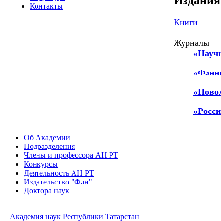
Издания
Контакты
Книги
Журналы
«Науч
«Фәнн
«Пово
«Росси
Об Академии
Подразделения
Члены и профессора АН РТ
Конкурсы
Деятельность АН РТ
Издательство "Фән"
Доктора наук
Академия наук Республики Татарстан