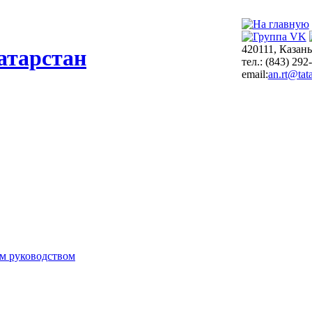
420111, Казань
атарстан
тел.: (843) 292
email:
an.rt@tata
м руководством