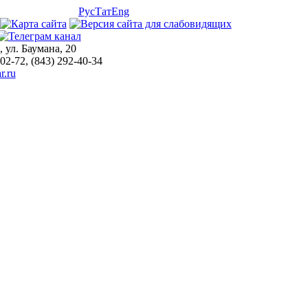
Рус
Тат
Eng
, ул. Баумана, 20
-02-72, (843) 292-40-34
r.ru