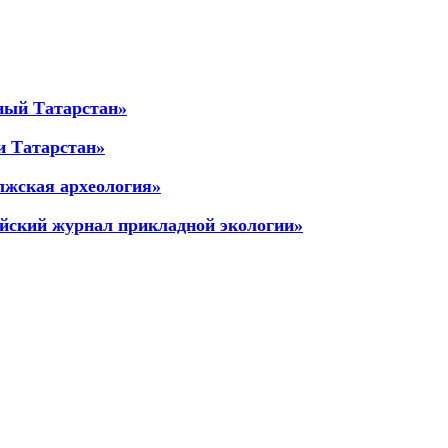
ный Татарстан»
и Татарстан»
лжская археология»
йский журнал прикладной экологии»