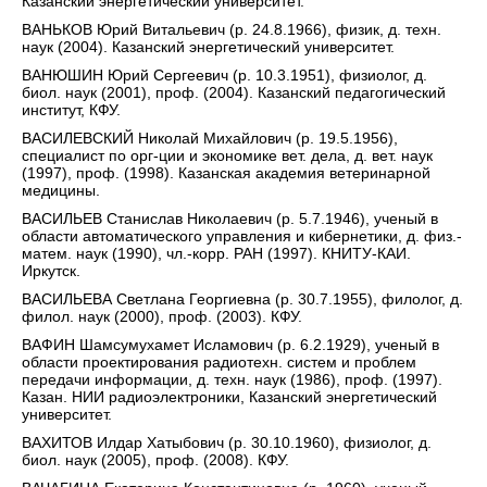
Казанский энергетический университет.
ВАНЬКОВ Юрий Витальевич (р. 24.8.1966), физик, д. техн.
наук (2004). Казанский энергетический университет.
ВАНЮШИН Юрий Сергеевич (р. 10.3.1951), физиолог, д.
биол. наук (2001), проф. (2004). Казанский педагогический
институт, КФУ.
ВАСИЛЕВСКИЙ Николай Михайлович (р. 19.5.1956),
специалист по орг-ции и экономике вет. дела, д. вет. наук
(1997), проф. (1998). Казанская академия ветеринарной
медицины.
ВАСИЛЬЕВ Станислав Николаевич (р. 5.7.1946), ученый в
области автоматического управления и кибернетики, д. физ.-
матем. наук (1990), чл.-корр. РАН (1997). КНИТУ-КАИ.
Иркутск.
ВАСИЛЬЕВА Светлана Георгиевна (р. 30.7.1955), филолог, д.
филол. наук (2000), проф. (2003). КФУ.
ВАФИН Шамсумухамет Исламович (р. 6.2.1929), ученый в
области проектирования радиотехн. систем и проблем
передачи информации, д. техн. наук (1986), проф. (1997).
Казан. НИИ радиоэлектроники, Казанский энергетический
университет.
ВАХИТОВ Илдар Хатыбович (р. 30.10.1960), физиолог, д.
биол. наук (2005), проф. (2008). КФУ.