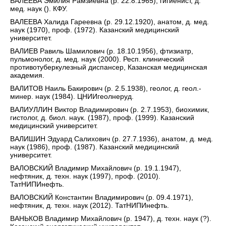
ВАЛЕЕВА Эмилия Рамзиевна (р. 22.8.1965), гигиенист, д.
мед. наук (). КФУ.
ВАЛЕЕВА Халида Гареевна (р. 29.12.1920), анатом, д. мед.
наук (1970), проф. (1972). Казанский медицинский
университет.
ВАЛИЕВ Равиль Шамилович (р. 18.10.1956), фтизиатр,
пульмонолог, д. мед. наук (2000). Респ. клинический
противотуберкулезный диспансер, Казанская медицинская
академия.
ВАЛИТОВ Наиль Бакирович (р. 2.5.1938), геолог, д. геол.-
минер. наук (1984). ЦНИИгеолнеруд.
ВАЛИУЛЛИН Виктор Владимирович (р. 2.7.1953), биохимик,
гистолог, д. биол. наук. (1987), проф. (1999). Казанский
медицинский университет.
ВАЛИШИН Эдуард Салихович (р. 27.7.1936), анатом, д. мед.
наук (1986), проф. (1987). Казанский медицинский
университет.
ВАЛОВСКИЙ Владимир Михайлович (р. 19.1.1947),
нефтяник, д. техн. наук (1997), проф. (2010).
ТатНИПИнефть.
ВАЛОВСКИЙ Константин Владимирович (р. 09.4.1971),
нефтяник, д. техн. наук (2012). ТатНИПИнефть.
ВАНЬКОВ Владимир Михайлович (р. 1947), д. техн. наук (?).