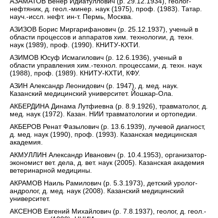
АЗАМАТОВ Венер Идиатуллович (р. 29.12.1934), геолог-
нефтяник, д. геол.-минер. наук (1975), проф. (1983). Татар.
науч.-иссл. нефт. ин-т. Пермь, Москва.
АЗИЗОВ Борис Миргарифанович (р. 25.12.1937), ученый в
области процессов и аппаратов хим. технологии, д. техн.
наук (1989), проф. (1990). КНИТУ-КХТИ.
АЗИМОВ Юсуф Исмагилович (р. 12.6.1936), ученый в
области управления хим.-технол. процессами, д. техн. наук
(1988), проф. (1989). КНИТУ-КХТИ, КФУ.
АЗИН Александр Леонидович (р. 1947), д. мед. наук.
Казанский медицинский университет. Йошкар-Ола.
АКБЕРДИНА Динама Лутфиевна (р. 8.9.1926), травматолог, д.
мед. наук (1972). Казан. НИИ травматологии и ортопедии.
АКБЕРОВ Ренат Фазылович (р. 13.6.1939), лучевой диагност,
д. мед. наук (1990), проф. (1993). Казанская медицинская
академия.
АКМУЛЛИН Александр Иванович (р. 10.4.1953), организатор-
экономист вет. дела, д. вет. наук (2005). Казанская академия
ветеринарной медицины.
АКРАМОВ Наиль Рамилович (р. 5.3.1973), детский уролог-
андролог, д. мед. наук (2008). Казанский медицинский
университет.
АКСЕНОВ Евгений Михайлович (р. 7.8.1937), геолог, д. геол.-