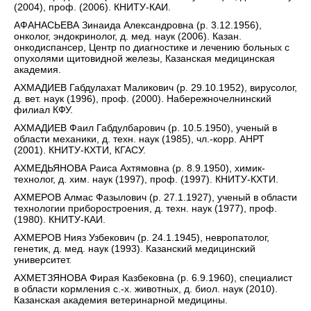
(2004), проф. (2006). КНИТУ-КАИ.
АФАНАСЬЕВА Зинаида Александровна (р. 3.12.1956),
онколог, эндокринолог, д. мед. наук (2006). Казан.
онкодиспансер, Центр по диагностике и лечению больных с
опухолями щитовидной железы, Казанская медицинская
академия.
АХМАДИЕВ Габдулахат Маликович (р. 29.10.1952), вирусолог,
д. вет. наук (1996), проф. (2000). Набережночелнинский
филиал КФУ.
АХМАДИЕВ Фаил Габдулбарович (р. 10.5.1950), ученый в
области механики, д. техн. наук (1985), чл.-корр. АНРТ
(2001). КНИТУ-КХТИ, КГАСУ.
АХМЕДЬЯНОВА Раиса Ахтямовна (р. 8.9.1950), химик-
технолог, д. хим. наук (1997), проф. (1997). КНИТУ-КХТИ.
АХМЕРОВ Алмас Фазылович (р. 27.1.1927), ученый в области
технологии приборостроения, д. техн. наук (1977), проф.
(1980). КНИТУ-КАИ.
АХМЕРОВ Нияз Узбекович (р. 24.1.1945), невропатолог,
генетик, д. мед. наук (1993). Казанский медицинский
университет.
АХМЕТЗЯНОВА Фирая Казбековна (р. 6.9.1960), специалист
в области кормления с.-х. животных, д. биол. наук (2010).
Казанская академия ветеринарной медицины.