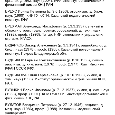
органик, д. хим. наук (2004). КФУ, Институт органической и
физической химии КНЦ РАН.
БРЕУС Ирина Петровна (р. 9.6.1953), агрохимик, д. биол.
наук (1999). КНИТУ-КХТИ, Казанский педагогический
институт, КФУ.
БРЕХМАН Александр Иосифович (р. 13.3.1937), ученый в
области строит. транспортных сооружений, д. техн. наук
(1992), проф. (1993). Татар. НИИ экономики и управления
стр-вом, КГАСУ.
БУДАРКОВ Виктор Алексеевич (р. 3.3.1941), радиобиолог, д.
биол. наук (1978), проф. (1988). Казанский ветеринарный
институт. Покров Владимирской обл.
БУДНИКОВ Герман Константинович (р. 8.10.1936), химик-
аналитик, д. хим. наук (1976), проф. (1977). Хим. Институт
КФАН СССР, КФУ.
БУДНИКОВА Юлия Германовна (р. 10.10.1965), химик, д.
хим. наук (1998). Институт органической и физ. химии КНЦ
РАН.
БУЗЫКИН Борис Иванович (р. 7.12.1937), химик, д. хим. наук
(1985), проф. (1991). КНИТУ-КХТИ. Институт органической и
физ. химии КНЦ РАН.
БУЛАТОВ Владимир Петрович (р. 27.12.1946), педиатр, д.
мед. наук (1986), проф. (1988). Казанский медицинский
университет.