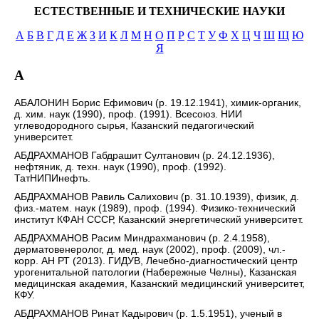
ЕСТЕСТВЕННЫЕ И ТЕХНИЧЕСКИЕ НАУКИ
А
Б
В
Г
Д
Е
Ж
З
И
К
Л
М
Н
О
П
Р
С
Т
У
Ф
Х
Ц
Ч
Ш
Щ
Ю
Я
А
АБАЛОНИН Борис Ефимович (р. 19.12.1941), химик-органик,
д. хим. наук (1990), проф. (1991). Всесоюз. НИИ
углеводородного сырья, Казанский педагогический
университет.
АБДРАХМАНОВ Габдрашит Султанович (р. 24.12.1936),
нефтяник, д. техн. наук (1990), проф. (1992).
ТатНИПИнефть.
АБДРАХМАНОВ Равиль Салихович (р. 31.10.1939), физик, д.
физ.-матем. наук (1989), проф. (1994). Физико-технический
институт КФАН СССР, Казанский энергетический университет.
АБДРАХМАНОВ Расим Миндрахманович (р. 2.4.1958),
дерматовенеролог, д. мед. наук (2002), проф. (2009), чл.-
корр. АН РТ (2013). ГИДУВ, Лечебно-диагностический центр
урогенитальной патологии (Набережные Челны), Казанская
медицинская академия, Казанский медицинский университет,
КФУ.
АБДРАХМАНОВ Ринат Кадырович (р. 1.5.1951), ученый в