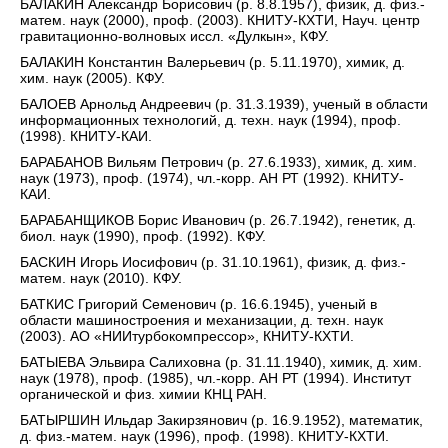
БАЛАКИН Александр Борисович (р. 8.8.1957), физик, д. физ.-
матем. наук (2000), проф. (2003). КНИТУ-КХТИ, Науч. центр
гравитационно-волновых иссл. «Дулкын», КФУ.
БАЛАКИН Константин Валерьевич (р. 5.11.1970), химик, д.
хим. наук (2005). КФУ.
БАЛОЕВ Арнольд Андреевич (р. 31.3.1939), ученый в области
информационных технологий, д. техн. наук (1994), проф.
(1998). КНИТУ-КАИ.
БАРАБАНОВ Вильям Петрович (р. 27.6.1933), химик, д. хим.
наук (1973), проф. (1974), чл.-корр. АН РТ (1992). КНИТУ-
КАИ.
БАРАБАНЩИКОВ Борис Иванович (р. 26.7.1942), генетик, д.
биол. наук (1990), проф. (1992). КФУ.
БАСКИН Игорь Иосифович (р. 31.10.1961), физик, д. физ.-
матем. наук (2010). КФУ.
БАТКИС Григорий Семенович (р. 16.6.1945), ученый в
области машиностроения и механизации, д. техн. наук
(2003). АО «НИИтурбокомпрессор», КНИТУ-КХТИ.
БАТЫЕВА Эльвира Салиховна (р. 31.11.1940), химик, д. хим.
наук (1978), проф. (1985), чл.-корр. АН РТ (1994). Институт
органической и физ. химии КНЦ РАН.
БАТЫРШИН Ильдар Закирзянович (р. 16.9.1952), математик,
д. физ.-матем. наук (1996), проф. (1998). КНИТУ-КХТИ.