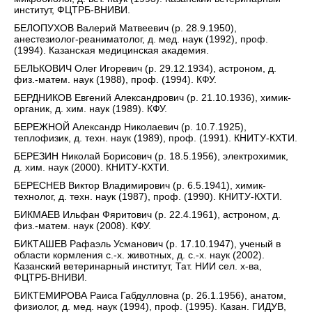
институт, ФЦТРБ-ВНИВИ.
БЕЛОПУХОВ Валерий Матвеевич (р. 28.9.1950),
анестезиолог-реаниматолог, д. мед. наук (1992), проф.
(1994). Казанская медицинская академия.
БЕЛЬКОВИЧ Олег Игоревич (р. 29.12.1934), астроном, д.
физ.-матем. наук (1988), проф. (1994). КФУ.
БЕРДНИКОВ Евгений Александрович (р. 21.10.1936), химик-
органик, д. хим. наук (1989). КФУ.
БЕРЕЖНОЙ Александр Николаевич (р. 10.7.1925),
теплофизик, д. техн. наук (1989), проф. (1991). КНИТУ-КХТИ.
БЕРЕЗИН Николай Борисович (р. 18.5.1956), электрохимик,
д. хим. наук (2000). КНИТУ-КХТИ.
БЕРЕСНЕВ Виктор Владимирович (р. 6.5.1941), химик-
технолог, д. техн. наук (1987), проф. (1990). КНИТУ-КХТИ.
БИКМАЕВ Ильфан Фяритович (р. 22.4.1961), астроном, д.
физ.-матем. наук (2008). КФУ.
БИКТАШЕВ Рафаэль Усманович (р. 17.10.1947), ученый в
области кормления с.-х. животных, д. с.-х. наук (2002).
Казанский ветеринарный институт, Тат. НИИ сел. х-ва,
ФЦТРБ-ВНИВИ.
БИКТЕМИРОВА Раиса Габдулловна (р. 26.1.1956), анатом,
физиолог, д. мед. наук (1994), проф. (1995). Казан. ГИДУВ,