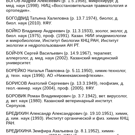
БОГОВ Андрей Алексеевич (р. 1.5.1958), микрохирург, д.
мед. наук (1998). НИЦ «Восстановительная травматология и
ортопедия».
БОГОДВИД Татьяна Халиловна (р. 13.7.1974), биолог, д.
биол. наук (2010). КФУ.
БОЙКО Владимир Андреевич (р. 11.3.1933), зоолог, эколог, д.
биол. наук (1975), проф. (1991). Казан. НИИ эпидемиологии
и микробиологии, Институт биологии КНЦ РАН, Институт
экологии и недропользования АН РТ.
БОЙЧУК Сергей Васильевич (р. 14.9.1967), терапевт,
аллерголог, д. мед. наук (2002). Казанский медицинский
университет.
БОРЕЙКО Наталья Павловна (р. 5.11.1950), химик-технолог,
д. техн. наук (1996). АО «Нижнекамскнефтехим».
БОРИСОВ Анатолий Сергеевич (р. 13.3.1949), геофизик, д.
геол.-минер. наук (2004), проф. (2005). КФУ.
БОРОВИК Роман Владимирович (р. 3.7.1942), вет. вирусолог,
д. вет. наук (1980). Казанский ветеринарный институт.
Серпухов.
БРЕДИХИН Александр Александрович (р. 19.10.1951), химик,
д. хим. наук (1993). Институт органической и физ. химии КНЦ
РАН.
БРЕДИХИНА Земфира Азальевна (р. 8.1.1952), химик-