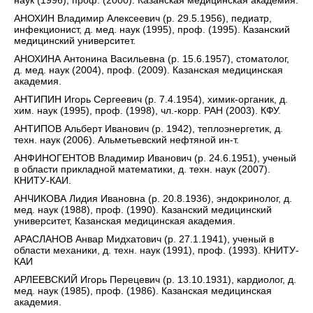
наук (1996), проф. (2000). Казанская медицинская академия.
АНОХИН Владимир Алексеевич (р. 29.5.1956), педиатр,
инфекционист, д. мед. наук (1995), проф. (1995). Казанский
медицинский университет.
АНОХИНА Антонина Васильевна (р. 15.6.1957), стоматолог,
д. мед. наук (2004), проф. (2009). Казанская медицинская
академия.
АНТИПИН Игорь Сергеевич (р. 7.4.1954), химик-органик, д.
хим. наук (1995), проф. (1998), чл.-корр. РАН (2003). КФУ.
АНТИПОВ Альберт Иванович (р. 1942), теплоэнергетик, д.
техн. наук (2006). Альметьевский нефтяной ин-т.
АНФИНОГЕНТОВ Владимир Иванович (р. 24.6.1951), ученый
в области прикладной математики, д. техн. наук (2007).
КНИТУ-КАИ.
АНЧИКОВА Лидия Ивановна (р. 20.8.1936), эндокринолог, д.
мед. наук (1988), проф. (1990). Казанский медицинский
университет, Казанская медицинская академия.
АРАСЛАНОВ Анвар Мидхатович (р. 27.1.1941), ученый в
области механики, д. техн. наук (1991), проф. (1993). КНИТУ-
КАИ
АРЛЕЕВСКИЙ Игорь Перецевич (р. 13.10.1931), кардиолог, д.
мед. наук (1985), проф. (1986). Казанская медицинская
академия.