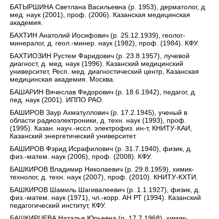
БАТЫРШИНА Светлана Васильевна (р. 1953), дерматолог, д.
мед. наук (2001), проф. (2006). Казанская медицинская
академия.
БАХТИН Анатолий Иосифович (р. 25.12.1939), геолог-
минералог, д. геол.-минер. наук (1982), проф. (1984). КФУ.
БАХТИОЗИН Рустем Фаридович (р. 23.8.1957), лучевой
диагност, д. мед. наук (1996). Казанский медицинский
университет, Респ. мед. диагностический центр, Казанская
медицинская академия. Москва.
БАШАРИН Вячеслав Федорович (р. 18.6.1942), педагог, д.
пед. наук (2001). ИППО РАО.
БАШИРОВ Заур Ахматуллович (р. 17.2.1945), ученый в
области радиоэлектроники, д. техн. наук (1993), проф.
(1995). Казан. науч.-иссл. электрофиз. ин-т, КНИТУ-КАИ,
Казанский энергетический университет.
БАШИРОВ Фэрид Исрафилович (р. 31.7.1940), физик, д.
физ.-матем. наук (2006), проф. (2008). КФУ.
БАШКИРОВ Владимир Николаевич (р. 29.8.1959), химик-
технолог, д. техн. наук (2007), проф. (2010). КНИТУ-КХТИ.
БАШКИРОВ Шамиль Шагивалеевич (р. 1.1.1927), физик, д.
физ.-матем. наук (1971), чл.-корр. АН РТ (1994). Казанский
педагогический институт, КФУ.
БАШКИРЦЕВА Наталья Юрьевна (р. 17.7.1968), химик-