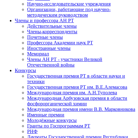
Научно-исследовательские учреждения
Организации, работающие под научно-
методическим руководством
Члены и профессора АН РТ
Действительные члены
Члены-корреспонденты
Почетные члены
Профессора Академии наук РТ
Иностранные члены
Мемориал
Члены АН РТ - участники Великой
Отечественной войны
Конкурсы
Государственная премия РТ в области науки и
техники
Государственная премия РТ им. В.Е.Алемасова
Международная премия им. А.Н.Туполева
Международная Арбузовская премия в области
фосфорорганической химии
Международная премия имени В.В. Марковникова
Именные премии
Молодёжные конкурсы
Гранты по Госпрограммам РТ
РНФ
Лауреаты Государственной премии Республики