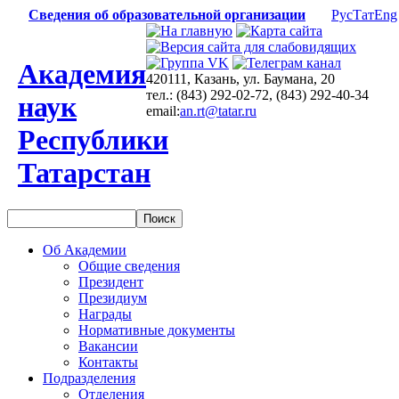
Сведения об образовательной организации
Рус
Тат
Eng
Академия
420111, Казань, ул. Баумана, 20
тел.: (843) 292-02-72, (843) 292-40-34
наук
email:
an.rt@tatar.ru
Республики
Татарстан
Об Академии
Общие сведения
Президент
Президиум
Награды
Нормативные документы
Вакансии
Контакты
Подразделения
Отделения