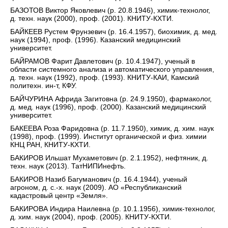
БАЗОТОВ Виктор Яковлевич (р. 20.8.1946), химик-технолог,
д. техн. наук (2000), проф. (2001). КНИТУ-КХТИ.
БАЙКЕЕВ Рустем Фрунзевич (р. 16.4.1957), биохимик, д. мед.
наук (1994), проф. (1996). Казанский медицинский
университет.
БАЙРАМОВ Фарит Давлетович (р. 10.4.1947), ученый в
области системного анализа и автоматического управления,
д. техн. наук (1992), проф. (1993). КНИТУ-КАИ, Камский
политехн. ин-т, КФУ.
БАЙЧУРИНА Африда Загитовна (р. 24.9.1950), фармаколог,
д. мед. наук (1996), проф. (2000). Казанский медицинский
университет.
БАКЕЕВА Роза Фаридовна (р. 11.7.1950), химик, д. хим. наук
(1998), проф. (1999). Институт органической и физ. химии
КНЦ РАН, КНИТУ-КХТИ.
БАКИРОВ Ильшат Мухаметович (р. 2.1.1952), нефтяник, д.
техн. наук (2013). ТатНИПИнефть.
БАКИРОВ Назиб Багуманович (р. 16.4.1944), ученый
агроном, д. с.-х. наук (2009). АО «Республиканский
кадастровый центр «Земля».
БАКИРОВА Индира Наилевна (р. 10.1.1956), химик-технолог,
д. хим. наук (2004), проф. (2005). КНИТУ-КХТИ.