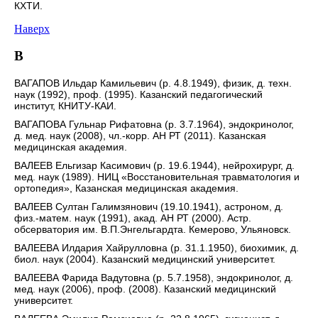
КХТИ.
Наверх
В
ВАГАПОВ Ильдар Камильевич (р. 4.8.1949), физик, д. техн.
наук (1992), проф. (1995). Казанский педагогический
институт, КНИТУ-КАИ.
ВАГАПОВА Гульнар Рифатовна (р. 3.7.1964), эндокринолог,
д. мед. наук (2008), чл.-корр. АН РТ (2011). Казанская
медицинская академия.
ВАЛЕЕВ Ельгизар Касимович (р. 19.6.1944), нейрохирург, д.
мед. наук (1989). НИЦ «Восстановительная травматология и
ортопедия», Казанская медицинская академия.
ВАЛЕЕВ Султан Галимзянович (19.10.1941), астроном, д.
физ.-матем. наук (1991), акад. АН РТ (2000). Астр.
обсерватория им. В.П.Энгельгардта. Кемерово, Ульяновск.
ВАЛЕЕВА Илдария Хайрулловна (р. 31.1.1950), биохимик, д.
биол. наук (2004). Казанский медицинский университет.
ВАЛЕЕВА Фарида Вадутовна (р. 5.7.1958), эндокринолог, д.
мед. наук (2006), проф. (2008). Казанский медицинский
университет.