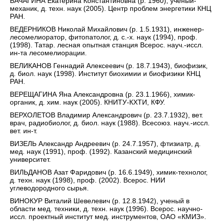
ВАЧАГИНА Екатерина Константиновна (р. 1960), ученый-
механик, д. техн. наук (2005). Центр проблем энергетики КНЦ
РАН.
ВЕДЕРНИКОВ Николай Михайлович (р. 1.5.1931), инженер-
лесомелиоратор, фитопатолог, д. с.-х. наук (1994), проф.
(1998). Татар. лесная опытная станция Всерос. науч.-иссл.
ин-та лесомелиорации.
ВЕЛИКАНОВ Геннадий Алексеевич (р. 18.7.1943), биофизик,
д. биол. наук (1998). Институт биохимии и биофизики КНЦ
РАН.
ВЕРЕЩАГИНА Яна Александровна (р. 23.1.1966), химик-
органик, д. хим. наук (2005). КНИТУ-КХТИ, КФУ.
ВЕРХОЛЕТОВ Владимир Александрович (р. 23.7.1932), вет.
врач, радиобиолог, д. биол. наук (1988). Всесоюз. науч.-иссл.
вет. ин-т.
ВИЗЕЛЬ Александр Андреевич (р. 24.7.1957), фтизиатр, д.
мед. наук (1991), проф. (1992). Казанский медицинский
университет.
ВИЛЬДАНОВ Азат Фаридович (р. 16.6.1949), химик-технолог,
д. техн. наук (1998), проф. (2002). Всерос. НИИ
углеводородного сырья.
ВИНОКУР Виталий Шевелевич (р. 12.8.1942), ученый в
области мед. техники, д. техн. наук (1996). Всерос. научно-
иссл. проектный институт мед. инструментов, ОАО «КМИЗ».