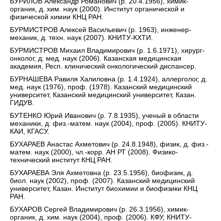
БУРИЛОВ Александр Романович (р. 20.4.1956), химик-
органик, д. хим. наук (2000). Институт органической и
физической химии КНЦ РАН.
БУРМИСТРОВ Алексей Васильевич (р. 1963), инженер-
механик, д. техн. наук (2007). КНИТУ-КХТИ.
БУРМИСТРОВ Михаил Владимирович (р. 1.6.1971), хирург-
онколог, д. мед. наук (2006). Казанская медицинская
академия, Респ. клинический онкологический диспансер.
БУРНАШЕВА Равиля Халиловна (р. 1.4.1924), аллерголог, д.
мед. наук (1976), проф. (1978). Казанский медицинский
университет, Казанский медицинский университет, Казан.
ГИДУВ.
БУТЕНКО Юрий Иванович (р. 7.8.1935), ученый в области
механики, д. физ.-матем. наук (2004), проф. (2005). КНИТУ-
КАИ, КГАСУ.
БУХАРАЕВ Анастас Ахметович (р. 24.8.1948), физик, д. физ.-
матем. наук (2000), чл.-корр. АН РТ (2008). Физико-
технический институт КНЦ РАН.
БУХАРАЕВА Эля Ахметовна (р. 23.5.1956), биофизик, д.
биол. наук (2002), проф. (2007). Казанский медицинский
университет, Казан. Институт биохимии и биофизики КНЦ
РАН.
БУХАРОВ Сергей Владимирович (р. 26.3.1956), химик-
органик, д. хим. наук (2004), проф. (2006). КФУ, КНИТУ-