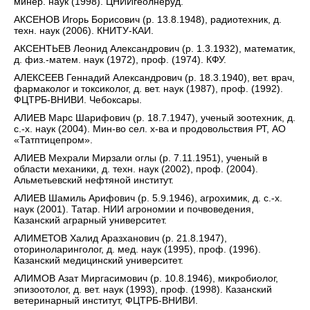
минер. наук (1998). ЦНИИгеолнеруд.
АКСЕНОВ Игорь Борисович (р. 13.8.1948), радиотехник, д.
техн. наук (2006). КНИТУ-КАИ.
АКСЕНТЬЕВ Леонид Александрович (р. 1.3.1932), математик,
д. физ.-матем. наук (1972), проф. (1974). КФУ.
АЛЕКСЕЕВ Геннадий Александрович (р. 18.3.1940), вет. врач,
фармаколог и токсиколог, д. вет. наук (1987), проф. (1992).
ФЦТРБ-ВНИВИ. Чебоксары.
АЛИЕВ Марс Шарифович (р. 18.7.1947), ученый зоотехник, д.
с.-х. наук (2004). Мин-во сел. х-ва и продовольствия РТ, АО
«Татптицепром».
АЛИЕВ Мехрали Мирзали оглы (р. 7.11.1951), ученый в
области механики, д. техн. наук (2002), проф. (2004).
Альметьевский нефтяной институт.
АЛИЕВ Шамиль Арифович (р. 5.9.1946), агрохимик, д. с.-х.
наук (2001). Татар. НИИ агрономии и почвоведения,
Казанский аграрный университет.
АЛИМЕТОВ Халид Аразханович (р. 21.8.1947),
оториноларинголог, д. мед. наук (1995), проф. (1996).
Казанский медицинский университет.
АЛИМОВ Азат Миргасимович (р. 10.8.1946), микробиолог,
эпизоотолог, д. вет. наук (1993), проф. (1998). Казанский
ветеринарный институт, ФЦТРБ-ВНИВИ.