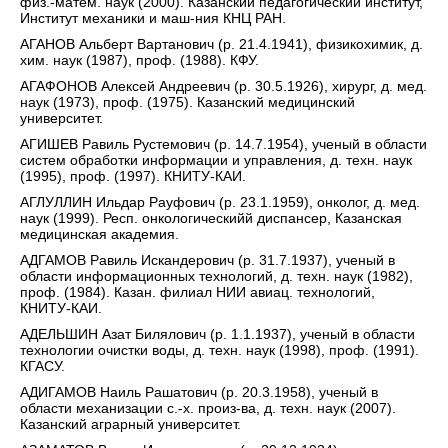
физ.-матем. наук (2000). Казанский педагогический институт,
Институт механики и маш-ния КНЦ РАН.
АГАНОВ Альберт Вартанович (р. 21.4.1941), физикохимик, д.
хим. наук (1987), проф. (1988). КФУ.
АГАФОНОВ Алексей Андреевич (р. 30.5.1926), хирург, д. мед.
наук (1973), проф. (1975). Казанский медицинский
университет.
АГИШЕВ Равиль Рустемович (р. 14.7.1954), ученый в области
систем обработки информации и управления, д. техн. наук
(1995), проф. (1997). КНИТУ-КАИ.
АГЛУЛЛИН Ильдар Рауфович (р. 23.1.1959), онколог, д. мед.
наук (1999). Респ. онкологическийй диспансер, Казанская
медицинская академия.
АДГАМОВ Равиль Искандерович (р. 31.7.1937), ученый в
области информационных технологий, д. техн. наук (1982),
проф. (1984). Казан. филиал НИИ авиац. технологий,
КНИТУ-КАИ.
АДЕЛЬШИН Азат Билялович (р. 1.1.1937), ученый в области
технологии очистки воды, д. техн. наук (1998), проф. (1991).
КГАСУ.
АДИГАМОВ Наиль Рашатович (р. 20.3.1958), ученый в
области механизации с.-х. произ-ва, д. техн. наук (2007).
Казанский аграрный университет.