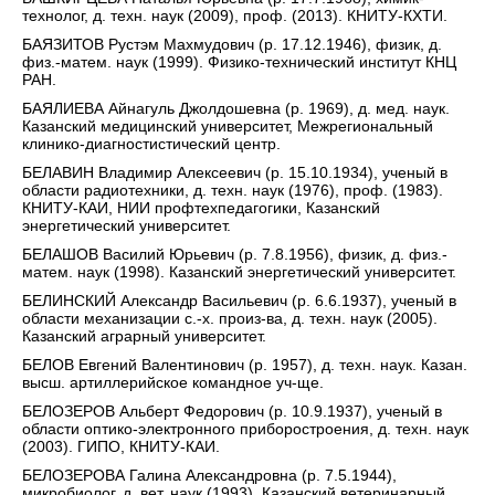
технолог, д. техн. наук (2009), проф. (2013). КНИТУ-КХТИ.
БАЯЗИТОВ Рустэм Махмудович (р. 17.12.1946), физик, д.
физ.-матем. наук (1999). Физико-технический институт КНЦ
РАН.
БАЯЛИЕВА Айнагуль Джолдошевна (р. 1969), д. мед. наук.
Казанский медицинский университет, Межрегиональный
клинико-диагностистический центр.
БЕЛАВИН Владимир Алексеевич (р. 15.10.1934), ученый в
области радиотехники, д. техн. наук (1976), проф. (1983).
КНИТУ-КАИ, НИИ профтехпедагогики, Казанский
энергетический университет.
БЕЛАШОВ Василий Юрьевич (р. 7.8.1956), физик, д. физ.-
матем. наук (1998). Казанский энергетический университет.
БЕЛИНСКИЙ Александр Васильевич (р. 6.6.1937), ученый в
области механизации с.-х. произ-ва, д. техн. наук (2005).
Казанский аграрный университет.
БЕЛОВ Евгений Валентинович (р. 1957), д. техн. наук. Казан.
высш. артиллерийское командное уч-ще.
БЕЛОЗЕРОВ Альберт Федорович (р. 10.9.1937), ученый в
области оптико-электронного приборостроения, д. техн. наук
(2003). ГИПО, КНИТУ-КАИ.
БЕЛОЗЕРОВА Галина Александровна (р. 7.5.1944),
микробиолог, д. вет. наук (1993). Казанский ветеринарный