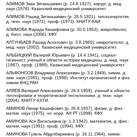
АЛИМОВ Заки Зиганьшевич (р. 14.8.1927), хирург, д. мед.
наук (1976). Казанский медицинский университет.
АЛИМОВ Рашид Зиганьшевич (р. 25.5.1921), теплоэнергетик,
д. техн. наук (1971), проф. (1973). КНИТУ-КАИ.
АЛИМОВА Фарида Кашифовна (р. 20.5.1953), микробиолог,
д. биол. наук (2006). КФУ.
АЛТУНБАЕВ Рашид Асхатович (р. 3.8.1960), невропатолог, д.
мед. наук (2002). Казанский медицинский университет.
АЛЬБИЦКИЙ Валерий Юрьевич (р. 14.4.1941), социал-
гигиенист, ученый в области истории медицины, д. мед. наук
(1987), проф. (1989). Казанский медицинский университет.
АЛЬФОНСОВ Владимир Алексеевич (р. 3.2.1949), химик, д.
хим. наук (1991), проф. (1998). Институт органической и физ.
химии КНЦ РАН.
АЛЯЕВ Валерий Алексеевич (р. 26.3.1959), ученый в области
теплофизики и теоретической теплотехники, д. техн. наук
(2004). КНИТУ-КХТИ.
АМИНОВ Линар Кашифович (р. 26.8.1937), физик, д. физ.-
матем. наук (1975), чл.-корр. АН РТ (1998). КФУ.
АМИНОВА Ася Васильевна (р. 1.3.1942), математик, д. физ.-
матем. наук (1991), проф. (1994). КФУ.
АМИНОВА Гузель Абдулбариевна (р. 16.11.1964), химик-