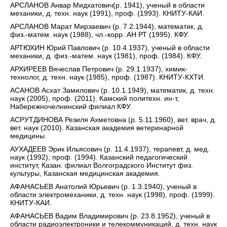
АРСЛАНОВ Анвар Мидхатович(р. 1941), ученый в области
механики, д. техн. наук (1991), проф. (1993). КНИТУ-КАИ.
АРСЛАНОВ Марат Мирзаевич (р. 7.2.1944), математик, д.
физ.-матем. наук (1988), чл.-корр. АН РТ (1995). КФУ.
АРТЮХИН Юрий Павлович (р. 10.4.1937), ученый в области
механики, д. физ.-матем. наук (1981), проф. (1984). КФУ.
АРХИРЕЕВ Вячеслав Петрович (р. 29.1.1937), химик-
технолог, д. техн. наук (1985), проф. (1987). КНИТУ-КХТИ.
АСАНОВ Асхат Замилович (р. 10.1.1949), математик, д. техн.
наук (2005), проф. (2011). Камский политехн. ин-т,
Набережночелнинский филиал КФУ.
АСРУТДИНОВА Резиля Ахметовна (р. 5.11.1960), вет. врач, д.
вет. наук (2010). Казанская академия ветеринарной
медицины.
АУХАДЕЕВ Эрик Ильясович (р. 11.4.1937), терапевт, д. мед.
наук (1992), проф. (1994). Казанский педагогический
институт, Казан. филиал Волгоградского Институт физ.
культуры, Казанская медицинская академия.
АФАНАСЬЕВ Анатолий Юрьевич (р. 1.3.1940), ученый в
области электромеханики, д. техн. наук (1998), проф. (1999).
КНИТУ-КАИ.
АФАНАСЬЕВ Вадим Владимирович (р. 23.8.1952), ученый в
области радиоэлектроники и телекоммуникаций, д. техн. наук