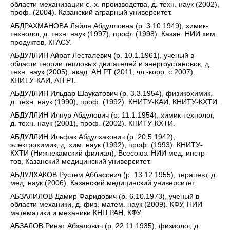
области механизации с.-х. производства, д. техн. наук (2002),
проф. (2004). Казанский аграрный университет.
АБДРАХМАНОВА Ляйля Абдулловна (р. 3.10.1949), химик-
технолог, д. техн. наук (1997), проф. (1998). Казан. НИИ хим.
продуктов, КГАСУ.
АБДУЛЛИН Айрат Лесталевич (р. 10.1.1961), ученый в
области теории тепловых двигателей и энергоустановок, д.
техн. наук (2005), акад. АН РТ (2011; чл.-корр. с 2007).
КНИТУ-КАИ, АН РТ.
АБДУЛЛИН Ильдар Шаукатович (р. 3.3.1954), физикохимик,
д. техн. наук (1990), проф. (1992). КНИТУ-КАИ, КНИТУ-КХТИ.
АБДУЛЛИН Илнур Абдулович (р. 11.1.1954), химик-технолог,
д. техн. наук (2001), проф. (2002). КНИТУ-КХТИ.
АБДУЛЛИН Ильфак Абдулхакович (р. 20.5.1942),
электрохимик, д. хим. наук (1992), проф. (1993). КНИТУ-
КХТИ (Нижнекамский филиал), Всесоюз. НИИ мед. инстр-
тов, Казанский медицинский университет.
АБДУЛХАКОВ Рустем Аббасович (р. 13.12.1955), терапевт, д.
мед. наук (2006). Казанский медицинский университет.
АБЗАЛИЛОВ Дамир Фаридович (р. 6.10.1973), ученый в
области механики, д. физ.-матем. наук (2009). КФУ, НИИ
математики и механики КНЦ РАН, КФУ.
АБЗАЛОВ Ринат Абзалович (р. 22.11.1935), физиолог, д.