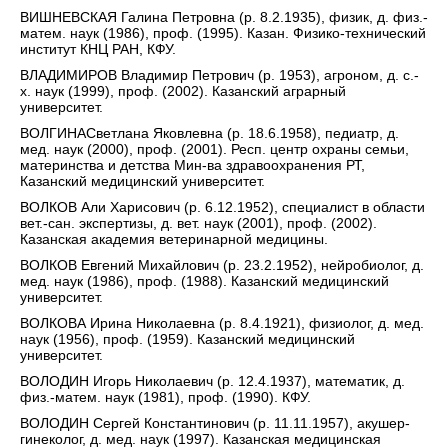
ВИШНЕВСКАЯ Галина Петровна (р. 8.2.1935), физик, д. физ.-
матем. наук (1986), проф. (1995). Казан. Физико-технический
институт КНЦ РАН, КФУ.
ВЛАДИМИРОВ Владимир Петрович (р. 1953), агроном, д. с.-
х. наук (1999), проф. (2002). Казанский аграрный
университет.
ВОЛГИНАСветлана Яковлевна (р. 18.6.1958), педиатр, д.
мед. наук (2000), проф. (2001). Респ. центр охраны семьи,
материнства и детства Мин-ва здравоохранения РТ,
Казанский медицинский университет.
ВОЛКОВ Али Харисович (р. 6.12.1952), специалист в области
вет.-сан. экспертизы, д. вет. наук (2001), проф. (2002).
Казанская академия ветеринарной медицины.
ВОЛКОВ Евгений Михайлович (р. 23.2.1952), нейробиолог, д.
мед. наук (1986), проф. (1988). Казанский медицинский
университет.
ВОЛКОВА Ирина Николаевна (р. 8.4.1921), физиолог, д. мед.
наук (1956), проф. (1959). Казанский медицинский
университет.
ВОЛОДИН Игорь Николаевич (р. 12.4.1937), математик, д.
физ.-матем. наук (1981), проф. (1990). КФУ.
ВОЛОДИН Сергей Константинович (р. 11.11.1957), акушер-
гинеколог, д. мед. наук (1997). Казанская медицинская