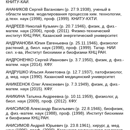
КНИТУ-КАИ.
АНАНИКОВ Сергей Ваганович (р. 27.9.1938), ученый в
области матем. моделирования процессов хим. технологии,
д.техн. наук (1998), проф. (1999). КНИТУ-КХТИ.
АНДРЕЕВ Николай Кузьмич (р. 20.7.1946), физик, д. физ.-
матем. наук (2006), проф. (2011). Физико-технический
институт КНЦ РАН, Казанский энергетический университет.
АНДРИАНОВА Юлия Евгеньевна (р. 25.11.1946), физиолог
растений, д. биол. наук (1998), проф. (1999). Татар. НИИ
сел. х-ва, Институт биохимии и биофизики КНЦ РАН.
АНДРОНЕНКО Сергей Иванович (р. 3.7.1950), физик, д. физ.-
матем. наук (2014). КФУ.
АНДРУШКО Ильсия Ахметовна (р. 12.7.1937), патофизиолог,
д. мед. наук (1990). Казанский медицинский университет.
АНИКЕЕНОК Олег Алексеевич (р. 7.3.1949), физик, д. физ.-
матем. наук (2015). КФУ.
АНИКИНА Татьяна Андреевна (р. 10.11.1959), физиолог, д.
биол. наук (2009), проф. (2012). КФУ.
АНИСИМОВ Александр Васильевич (р. 22.8.1946), биофизик,
д. физ.-матем. наук (1988), проф. (1998). Институт биохимии
и биофизики КНЦ РАН.
АНИСИМОВ Андрей Юрьевич (р. 23.8.1961), хирург, д. мед.