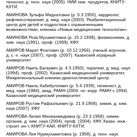
технолог, д. техн. наук (2005). НИИ хим. продуктов, КНИТУ-
КХТИ.
АМИНОВА Зульфа Мидхатовна (р. 5.3.1955), кардиолог,
рефлексотерапевт, д. мед. наук (2003). Реабилитационный
центр для детей и подростков с ограниченными
возможностями, клиника «Новые медицинские технологии».
АМИНОВА Роза Мухаметовна (р. 15.2.1938), физикохимик, д.
хим. наук (1991), проф. (1999). КФУ.
АМИРОВ Марат Фоатович (р. 10.12.1956), ученый агроном,
д. с.-х. наук (2007), проф. (2007). Казанский аграрный
университет.
АМИРОВ Наиль Багаувич (р. 4.3.1950), терапевт, д. мед. наук
(1994), проф. (2002). Казанский медицинский университет,
Межрегиональный клинико-диагностический центр.
АМИРОВ Наиль Хабибуллович (р. 5.4.1939), гигиенист, д.
мед. наук (1984), акад. РАМН (2004; чл.-корр. РАМН с 1994).
Казанский медицинский университет.
АМИРОВ Рустэм Рафаэльевич (р. 21.9.1958), химик, д. хим.
наук (2007). КФУ.
АМИРОВА Лилия Миниахмедовна (р. 23.3.1958), химик-
органик, д. хим. наук (2004), проф. (2004). КФУ, Казан. инж.-
строит. ин-т, КНИТУ-КАИ, КНИТУ-КХТИ.
АМИРОВА Лия Нурмухаметовна (р. 1958), д. техн. наук.