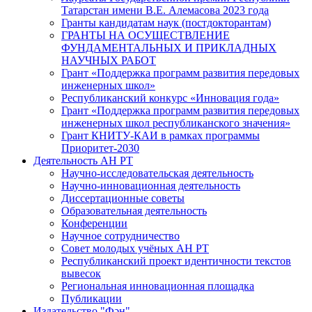
Татарстан имени В.Е. Алемасова 2023 года
Гранты кандидатам наук (постдокторантам)
ГРАНТЫ НА ОСУЩЕСТВЛЕНИЕ
ФУНДАМЕНТАЛЬНЫХ И ПРИКЛАДНЫХ
НАУЧНЫХ РАБОТ
Грант «Поддержка программ развития передовых
инженерных школ»
Республиканский конкурс «Инновация года»
Грант «Поддержка программ развития передовых
инженерных школ республиканского значения»
Грант КНИТУ-КАИ в рамках программы
Приоритет-2030
Деятельность АН РТ
Научно-исследовательская деятельность
Научно-инновационная деятельность
Диссертационные советы
Образовательная деятельность
Конференции
Научное сотрудничество
Совет молодых учёных АН РТ
Республиканский проект идентичности текстов
вывесок
Региональная инновационная площадка
Публикации
Издательство "Фән"