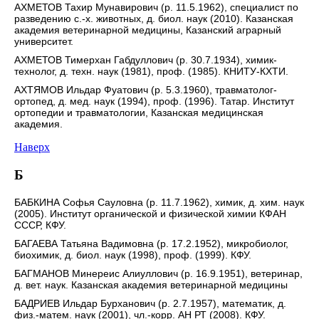
АХМЕТОВ Тахир Мунавирович (р. 11.5.1962), специалист по
разведению с.-х. животных, д. биол. наук (2010). Казанская
академия ветеринарной медицины, Казанский аграрный
университет.
АХМЕТОВ Тимерхан Габдуллович (р. 30.7.1934), химик-
технолог, д. техн. наук (1981), проф. (1985). КНИТУ-КХТИ.
АХТЯМОВ Ильдар Фуатович (р. 5.3.1960), травматолог-
ортопед, д. мед. наук (1994), проф. (1996). Татар. Институт
ортопедии и травматологии, Казанская медицинская
академия.
Наверх
Б
БАБКИНА Софья Сауловна (р. 11.7.1962), химик, д. хим. наук
(2005). Институт органической и физической химии КФАН
СССР, КФУ.
БАГАЕВА Татьяна Вадимовна (р. 17.2.1952), микробиолог,
биохимик, д. биол. наук (1998), проф. (1999). КФУ.
БАГМАНОВ Минереис Алиуллович (р. 16.9.1951), ветеринар,
д. вет. наук. Казанская академия ветеринарной медицины
БАДРИЕВ Ильдар Бурханович (р. 2.7.1957), математик, д.
физ.-матем. наук (2001), чл.-корр. АН РТ (2008). КФУ.