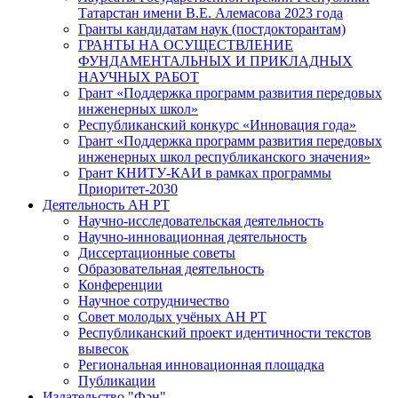
Татарстан имени В.Е. Алемасова 2023 года
Гранты кандидатам наук (постдокторантам)
ГРАНТЫ НА ОСУЩЕСТВЛЕНИЕ
ФУНДАМЕНТАЛЬНЫХ И ПРИКЛАДНЫХ
НАУЧНЫХ РАБОТ
Грант «Поддержка программ развития передовых
инженерных школ»
Республиканский конкурс «Инновация года»
Грант «Поддержка программ развития передовых
инженерных школ республиканского значения»
Грант КНИТУ-КАИ в рамках программы
Приоритет-2030
Деятельность АН РТ
Научно-исследовательская деятельность
Научно-инновационная деятельность
Диссертационные советы
Образовательная деятельность
Конференции
Научное сотрудничество
Совет молодых учёных АН РТ
Республиканский проект идентичности текстов
вывесок
Региональная инновационная площадка
Публикации
Издательство "Фән"