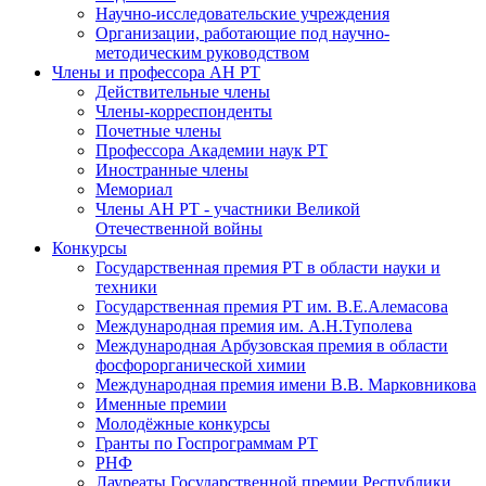
Научно-исследовательские учреждения
Организации, работающие под научно-
методическим руководством
Члены и профессора АН РТ
Действительные члены
Члены-корреспонденты
Почетные члены
Профессора Академии наук РТ
Иностранные члены
Мемориал
Члены АН РТ - участники Великой
Отечественной войны
Конкурсы
Государственная премия РТ в области науки и
техники
Государственная премия РТ им. В.Е.Алемасова
Международная премия им. А.Н.Туполева
Международная Арбузовская премия в области
фосфорорганической химии
Международная премия имени В.В. Марковникова
Именные премии
Молодёжные конкурсы
Гранты по Госпрограммам РТ
РНФ
Лауреаты Государственной премии Республики