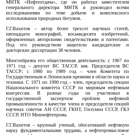
МНТК «Нефтеотдача», где он работал заместителем
генерального директора МНТК и руководил всеми
исследованиями по теме добычи и комплексного
использования природных битумов.
Г.Г.Вахитов – автор более трехсот научных статей,
пятнадцати монографий, восьмидесяти изобретений,
оформленных авторскими свидетельствами и патентами.
Под его руководством защитили кандидатские и
докторские диссертации 38 человек.
Многообразна его общественная деятельность: с 1967 по
1971 год – депутат ВС ТАССР, зам. Председателя ВС
ТАССР; с 1980 по 1989 год – член Комитета по
Государственным и Ленинским премиям в области науки и
техники. С 1971 по 1990 год – член, председатель секции
Национального комитета СССР по мировым нефтяным
конгрессам. В разные годы он участвовал в
государственной экспертизе проблем нефтяной
промышленности в качестве члена и председателя секций
научных советов АН СССР, ГКНТ, Госплана СССР, ГКЗ
СССР, НТО Миннефтепрома.
Г.Г.Вахитов – крупный ученый, обогативший нефтяную
науку фундаментальными трудами, а нефтепромысловое