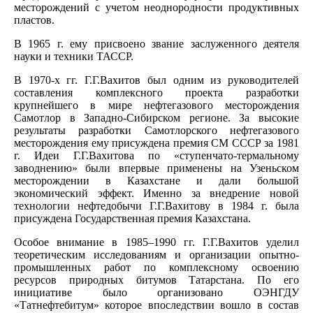
месторождений с учетом неоднородности продуктивных
пластов.
В 1965 г. ему присвоено звание заслуженного деятеля
науки и техники ТАССР.
В 1970-х гг. Г.Г.Вахитов был одним из руководителей
составления комплексного проекта разработки
крупнейшего в мире нефтегазового месторождения
Самотлор в Западно-Сибирском регионе. За высокие
результаты разработки Самотлорского нефтегазового
месторождения ему присуждена премия СМ СССР за 1981
г. Идеи Г.Г.Вахитова по «ступенчато-термальному
заводнению» были впервые применены на Узеньском
месторождении в Казахстане и дали большой
экономический эффект. Именно за внедрение новой
технологии нефтедобычи Г.Г.Вахитову в 1984 г. была
присуждена Государственная премия Казахстана.
Особое внимание в 1985–1990 гг. Г.Г.Вахитов уделил
теоретическим исследованиям и организации опытно-
промышленных работ по комплексному освоению
ресурсов природных битумов Татарстана. По его
инициативе было организовано ОЭНГДУ
«Татнефтебитум» которое впоследствии вошло в состав