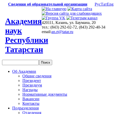
Сведения об образовательной организации
Рус
Тат
Eng
Академия
420111, Казань, ул. Баумана, 20
тел.: (843) 292-02-72, (843) 292-40-34
наук
email:
an.rt@tatar.ru
Республики
Татарстан
Об Академии
Общие сведения
Президент
Президиум
Награды
Нормативные документы
Вакансии
Контакты
Подразделения
Отделения