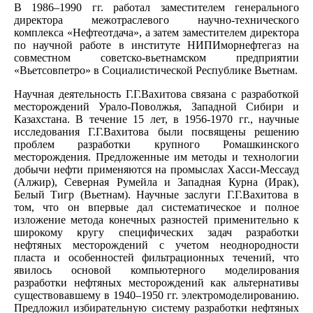
В 1986–1990 гг. работал заместителем генерального
директора межотраслевого научно-технического
комплекса «Нефтеотдача», а затем заместителем директора
по научной работе в институте НИПИморнефтегаз на
совместном советско-вьетнамском предприятии
«Вьетсовпетро» в Социалистической Республике Вьетнам.
Научная деятельность Г.Г.Вахитова связана с разработкой
месторождений Урало-Поволжья, Западной Сибири и
Казахстана. В течение 15 лет, в 1956-1970 гг., научные
исследования Г.Г.Вахитова были посвящены решению
проблем разработки крупного Ромашкинского
месторождения. Предложенные им методы и технологии
добычи нефти применяются на промыслах Хасси-Мессауд
(Алжир), Северная Румейла и Западная Курна (Ирак),
Белый Тигр (Вьетнам). Научные заслуги Г.Г.Вахитова в
том, что он впервые дал систематическое и полное
изложение метода конечных разностей применительно к
широкому кругу специфических задач разработки
нефтяных месторождений с учетом неоднородности
пласта и особенностей фильтрационных течений, что
явилось основой компьютерного моделирования
разработки нефтяных месторождений как альтернативы
существовавшему в 1940–1950 гг. электромоделированию.
Предложил избирательную систему разработки нефтяных