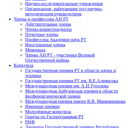
Научно-исследовательские учреждения
Организации, работающие под научно-
методическим руководством
Члены и профессора АН РТ
Действительные члены
Члены-корреспонденты
Почетные члены
Профессора Академии наук РТ
Иностранные члены
Мемориал
Члены АН РТ - участники Великой
Отечественной войны
Конкурсы
Государственная премия РТ в области науки и
техники
Государственная премия РТ им. В.Е.Алемасова
Международная премия им. А.Н.Туполева
Международная Арбузовская премия в области
фосфорорганической химии
Международная премия имени В.В. Марковникова
Именные премии
Молодёжные конкурсы
Гранты по Госпрограммам РТ
РНФ
Лауреаты Государственной премии Республики