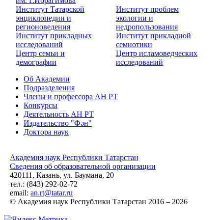
им. Г.Ибрагимова
Институт Татарской
Институт проблем
энциклопедии и
экологии и
регионоведения
недропользования
Институт прикладных
Институт прикладной
исследований
семиотики
Центр семьи и
Центр исламоведческих
демографии
исследований
Об Академии
Подразделения
Члены и профессора АН РТ
Конкурсы
Деятельность АН РТ
Издательство "Фән"
Доктора наук
Академия наук Республики Татарстан
Сведения об образовательной организации
420111, Казань, ул. Баумана, 20
тел.: (843) 292-02-72
email:
an.rt@tatar.ru
© Академия наук Республики Татарстан 2016 – 2026