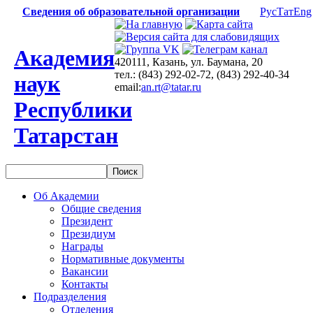
Сведения об образовательной организации
Рус
Тат
Eng
Академия
420111, Казань, ул. Баумана, 20
тел.: (843) 292-02-72, (843) 292-40-34
наук
email:
an.rt@tatar.ru
Республики
Татарстан
Об Академии
Общие сведения
Президент
Президиум
Награды
Нормативные документы
Вакансии
Контакты
Подразделения
Отделения