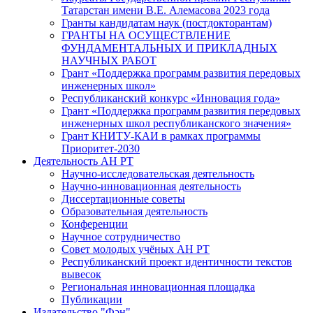
Татарстан имени В.Е. Алемасова 2023 года
Гранты кандидатам наук (постдокторантам)
ГРАНТЫ НА ОСУЩЕСТВЛЕНИЕ
ФУНДАМЕНТАЛЬНЫХ И ПРИКЛАДНЫХ
НАУЧНЫХ РАБОТ
Грант «Поддержка программ развития передовых
инженерных школ»
Республиканский конкурс «Инновация года»
Грант «Поддержка программ развития передовых
инженерных школ республиканского значения»
Грант КНИТУ-КАИ в рамках программы
Приоритет-2030
Деятельность АН РТ
Научно-исследовательская деятельность
Научно-инновационная деятельность
Диссертационные советы
Образовательная деятельность
Конференции
Научное сотрудничество
Совет молодых учёных АН РТ
Республиканский проект идентичности текстов
вывесок
Региональная инновационная площадка
Публикации
Издательство "Фән"