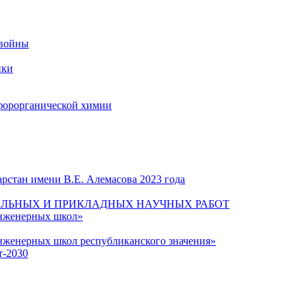
 войны
ики
форорганической химии
рстан имени В.Е. Алемасова 2023 года
ЛЬНЫХ И ПРИКЛАДНЫХ НАУЧНЫХ РАБОТ
инженерных школ»
нженерных школ республиканского значения»
т-2030