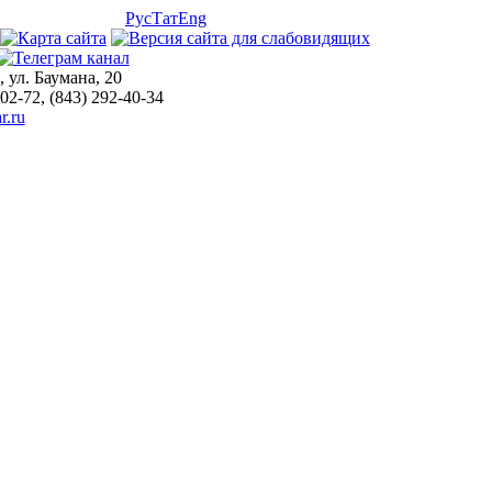
Рус
Тат
Eng
, ул. Баумана, 20
-02-72, (843) 292-40-34
r.ru