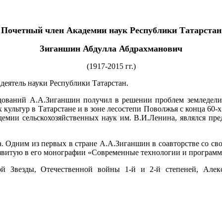
Почетный член Академии наук Республики Татарстан
Зиганшин Абдулла Абдрахманович
(1917-2015 гг.)
деятель науки Республики Татарстан.
дований А.А.Зиганшин получил в решении проблем земледелия 
льтур в Татарстане и в зоне лесостепи Поволжья с конца 60-х г
мии сельскохозяйственных наук им. В.И.Ленина, являлся пред
ха. Одним из первых в стране А.А.Зиганшин в соавторстве со 
звитую в его монографии «Современные технологии и программ
Звезды, Отечественной войны 1-й и 2-й степеней, Алекс