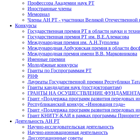
Профессора Академии наук РТ
Иностранные члены
Мемориал
Члены АН РТ - участники Великой Отечественной
Конкурсы
Государственная премия РТ в области науки и техн
Государственная премия РТ им. В.Е.Алемасова
Международная премия им. А.Н.Туполева
Международная Арбузовская премия в области фос
Международная премия имени В.В. Марковникова
Именные премии
Молодёжные конкурсы
Гранты по Госпрограммам РТ
РНФ
Лауреаты Государственной премии Республики Тата
Гранты кандидатам наук (постдокторантам)
ГРАНТЫ НА ОСУЩЕСТВЛЕНИЕ ФУНДАМЕНТА
Грант «Поддержка программ развития передовых 
Республиканский конкурс «Инновация года»
Грант «Поддержка программ развития передовых и
Грант КНИТУ-КАИ в рамках программы Приорите
Деятельность АН РТ
Научно-исследовательская деятельность
Научно-инновационная деятельность
Диссертационные советы