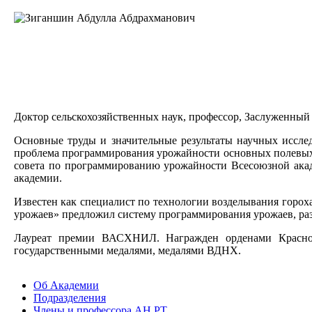
Доктор сельскохозяйственных наук, профессор, Заслуженный 
Основные труды и значительные результаты научных иссле
проблема программирования урожайности основных полевых ку
совета по программированию урожайности Всесоюзной акаде
академии.
Известен как специалист по технологии возделывания горо
урожаев» предложил систему программирования урожаев, ра
Лауреат премии ВАСХНИЛ. Награжден орденами Красной 
государственными медалями, медалями ВДНХ.
Об Академии
Подразделения
Члены и профессора АН РТ