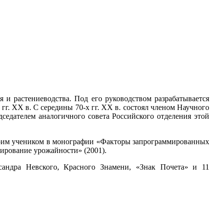
и растениеводства. Под его руководством разрабатывается
г. ХХ в. С середины 70-х гг. ХХ в. состоял членом Научного
седателем аналогичного совета Российского отделения этой
своим учеником в монографии «Факторы запрограммированных
ирование урожайности» (2001).
андра Невского, Красного Знамени, «Знак Почета» и 11