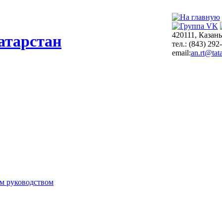
420111, Казань
атарстан
тел.: (843) 292
email:
an.rt@tata
м руководством