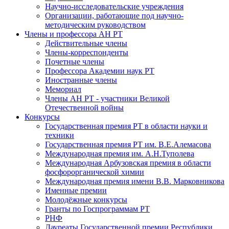
Научно-исследовательские учреждения
Организации, работающие под научно-
методическим руководством
Члены и профессора АН РТ
Действительные члены
Члены-корреспонденты
Почетные члены
Профессора Академии наук РТ
Иностранные члены
Мемориал
Члены АН РТ - участники Великой
Отечественной войны
Конкурсы
Государственная премия РТ в области науки и
техники
Государственная премия РТ им. В.Е.Алемасова
Международная премия им. А.Н.Туполева
Международная Арбузовская премия в области
фосфорорганической химии
Международная премия имени В.В. Марковникова
Именные премии
Молодёжные конкурсы
Гранты по Госпрограммам РТ
РНФ
Лауреаты Государственной премии Республики