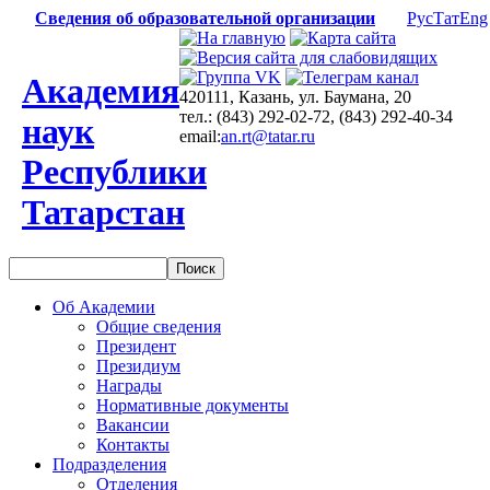
Сведения об образовательной организации
Рус
Тат
Eng
Академия
420111, Казань, ул. Баумана, 20
тел.: (843) 292-02-72, (843) 292-40-34
наук
email:
an.rt@tatar.ru
Республики
Татарстан
Об Академии
Общие сведения
Президент
Президиум
Награды
Нормативные документы
Вакансии
Контакты
Подразделения
Отделения