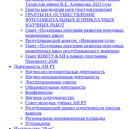
Татарстан имени В.Е. Алемасова 2023 года
Гранты кандидатам наук (постдокторантам)
ГРАНТЫ НА ОСУЩЕСТВЛЕНИЕ
ФУНДАМЕНТАЛЬНЫХ И ПРИКЛАДНЫХ
НАУЧНЫХ РАБОТ
Грант «Поддержка программ развития передовых
инженерных школ»
Республиканский конкурс «Инновация года»
Грант «Поддержка программ развития передовых
инженерных школ республиканского значения»
Грант КНИТУ-КАИ в рамках программы
Приоритет-2030
Деятельность АН РТ
Научно-исследовательская деятельность
Научно-инновационная деятельность
Диссертационные советы
Образовательная деятельность
Конференции
Научное сотрудничество
Совет молодых учёных АН РТ
Республиканский проект идентичности текстов
вывесок
Региональная инновационная площадка
Публикации
Издательство "Фән"