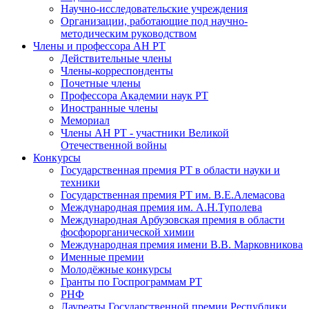
Научно-исследовательские учреждения
Организации, работающие под научно-
методическим руководством
Члены и профессора АН РТ
Действительные члены
Члены-корреспонденты
Почетные члены
Профессора Академии наук РТ
Иностранные члены
Мемориал
Члены АН РТ - участники Великой
Отечественной войны
Конкурсы
Государственная премия РТ в области науки и
техники
Государственная премия РТ им. В.Е.Алемасова
Международная премия им. А.Н.Туполева
Международная Арбузовская премия в области
фосфорорганической химии
Международная премия имени В.В. Марковникова
Именные премии
Молодёжные конкурсы
Гранты по Госпрограммам РТ
РНФ
Лауреаты Государственной премии Республики