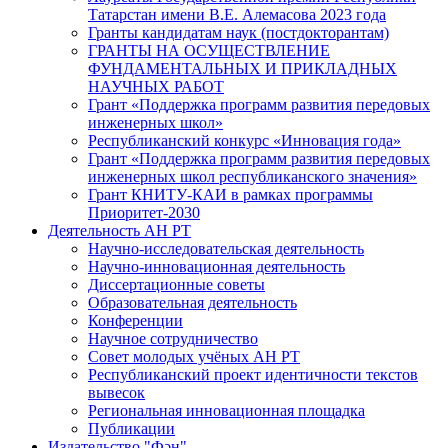
Татарстан имени В.Е. Алемасова 2023 года
Гранты кандидатам наук (постдокторантам)
ГРАНТЫ НА ОСУЩЕСТВЛЕНИЕ
ФУНДАМЕНТАЛЬНЫХ И ПРИКЛАДНЫХ
НАУЧНЫХ РАБОТ
Грант «Поддержка программ развития передовых
инженерных школ»
Республиканский конкурс «Инновация года»
Грант «Поддержка программ развития передовых
инженерных школ республиканского значения»
Грант КНИТУ-КАИ в рамках программы
Приоритет-2030
Деятельность АН РТ
Научно-исследовательская деятельность
Научно-инновационная деятельность
Диссертационные советы
Образовательная деятельность
Конференции
Научное сотрудничество
Совет молодых учёных АН РТ
Республиканский проект идентичности текстов
вывесок
Региональная инновационная площадка
Публикации
Издательство "Фән"