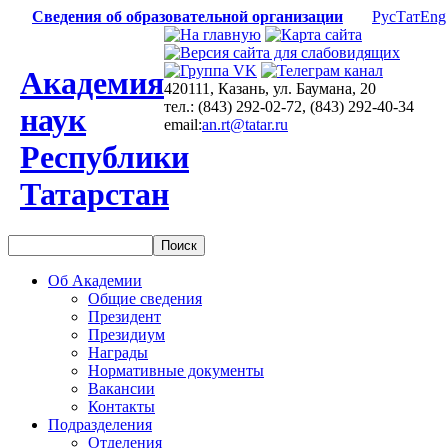
Сведения об образовательной организации
Рус
Тат
Eng
Академия
420111, Казань, ул. Баумана, 20
тел.: (843) 292-02-72, (843) 292-40-34
наук
email:
an.rt@tatar.ru
Республики
Татарстан
Об Академии
Общие сведения
Президент
Президиум
Награды
Нормативные документы
Вакансии
Контакты
Подразделения
Отделения