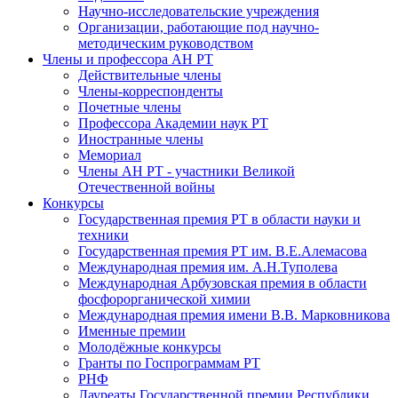
Научно-исследовательские учреждения
Организации, работающие под научно-
методическим руководством
Члены и профессора АН РТ
Действительные члены
Члены-корреспонденты
Почетные члены
Профессора Академии наук РТ
Иностранные члены
Мемориал
Члены АН РТ - участники Великой
Отечественной войны
Конкурсы
Государственная премия РТ в области науки и
техники
Государственная премия РТ им. В.Е.Алемасова
Международная премия им. А.Н.Туполева
Международная Арбузовская премия в области
фосфорорганической химии
Международная премия имени В.В. Марковникова
Именные премии
Молодёжные конкурсы
Гранты по Госпрограммам РТ
РНФ
Лауреаты Государственной премии Республики