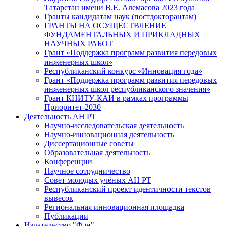
Татарстан имени В.Е. Алемасова 2023 года
Гранты кандидатам наук (постдокторантам)
ГРАНТЫ НА ОСУЩЕСТВЛЕНИЕ
ФУНДАМЕНТАЛЬНЫХ И ПРИКЛАДНЫХ
НАУЧНЫХ РАБОТ
Грант «Поддержка программ развития передовых
инженерных школ»
Республиканский конкурс «Инновация года»
Грант «Поддержка программ развития передовых
инженерных школ республиканского значения»
Грант КНИТУ-КАИ в рамках программы
Приоритет-2030
Деятельность АН РТ
Научно-исследовательская деятельность
Научно-инновационная деятельность
Диссертационные советы
Образовательная деятельность
Конференции
Научное сотрудничество
Совет молодых учёных АН РТ
Республиканский проект идентичности текстов
вывесок
Региональная инновационная площадка
Публикации
Издательство "Фән"