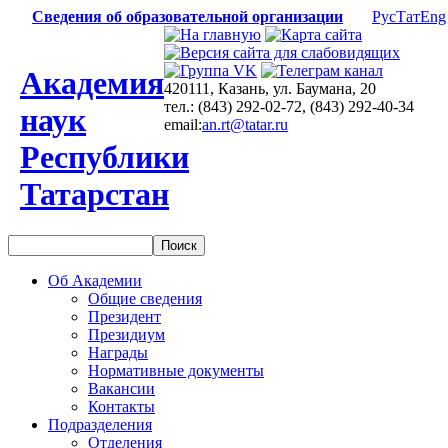
Сведения об образовательной организации
Рус
Тат
Eng
Академия
420111, Казань, ул. Баумана, 20
тел.: (843) 292-02-72, (843) 292-40-34
наук
email:
an.rt@tatar.ru
Республики
Татарстан
Об Академии
Общие сведения
Президент
Президиум
Награды
Нормативные документы
Вакансии
Контакты
Подразделения
Отделения