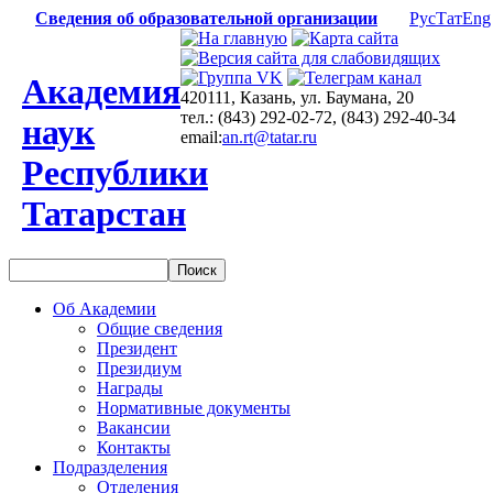
Сведения об образовательной организации
Рус
Тат
Eng
Академия
420111, Казань, ул. Баумана, 20
тел.: (843) 292-02-72, (843) 292-40-34
наук
email:
an.rt@tatar.ru
Республики
Татарстан
Об Академии
Общие сведения
Президент
Президиум
Награды
Нормативные документы
Вакансии
Контакты
Подразделения
Отделения