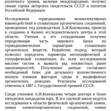
различного уровня, включая международные; получил
свыше сорока авторских свидетельств СССР и патентов
Российской Федерации.
Исследования термодинамики межмолекулярных
взаимодействий и сольватации органических соединений,
проведенные под руководством А.И.Коновалова, привели
к созданию в Казани исследовательского центра в этой
области. Ученым и его сотрудниками получена
определяющая часть мирового банка по
термодинамическим параметрам сольватации
органических веществ. Разработан подход, который
позволил определить параметры неспецифической и
специфической сольватации во всем исследованном
массиве систем и выявить ряд неизвестных ранее
закономерностей. Полученные данные составляют
необходимый базис для детального количественного
анализа влияния факторов среды в жидкофазных
органических реакциях. Результаты исследований
отмечены в 1987 г. Государственной премией СССР.
Среди учеников А.И.Коновалова четыре доктора и более
пятидесяти кандидатов наук. В его научной школе ведутся
исследования в области физической органической химии,
химии элементоорганических соединений, химии