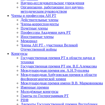
Научно-исследовательские учреждения
Организации, работающие под научно-
методическим руководством
Члены и профессора АН РТ
Действительные члены
Члены-корреспонденты
Почетные члены
Профессора Академии наук РТ
Иностранные члены
Мемориал
Члены АН РТ - участники Великой
Отечественной войны
Конкурсы
Государственная премия РТ в области науки и
техники
Государственная премия РТ им. В.Е.Алемасова
Международная премия им. А.Н.Туполева
Международная Арбузовская премия в области
фосфорорганической химии
Международная премия имени В.В. Марковникова
Именные премии
Молодёжные конкурсы
Гранты по Госпрограммам РТ
РНФ
Лауреаты Государственной премии Республики