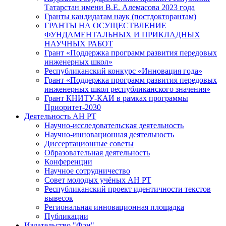
Татарстан имени В.Е. Алемасова 2023 года
Гранты кандидатам наук (постдокторантам)
ГРАНТЫ НА ОСУЩЕСТВЛЕНИЕ
ФУНДАМЕНТАЛЬНЫХ И ПРИКЛАДНЫХ
НАУЧНЫХ РАБОТ
Грант «Поддержка программ развития передовых
инженерных школ»
Республиканский конкурс «Инновация года»
Грант «Поддержка программ развития передовых
инженерных школ республиканского значения»
Грант КНИТУ-КАИ в рамках программы
Приоритет-2030
Деятельность АН РТ
Научно-исследовательская деятельность
Научно-инновационная деятельность
Диссертационные советы
Образовательная деятельность
Конференции
Научное сотрудничество
Совет молодых учёных АН РТ
Республиканский проект идентичности текстов
вывесок
Региональная инновационная площадка
Публикации
Издательство "Фән"