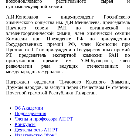
возобновляемого растительного сырья и
супрамолекулярной химии.
А.И.Коновалов – вице-президент Российского
химического общества им. Д.И.Менделеева, председатель
Научного совета РАН по органической и
элементоорганической химии, член химической секции
Комиссии при Президенте РФ по присуждению
Государственных премий РФ, член Комиссии при
Президенте РТ по присуждению Государственных премий
РТ, председатель экспертной комиссии РАН по
присуждению премии им. А.М.Бутлерова, член
редколлегии ряда ведущих отечественных и
международных журналов.
Награжден орденами Трудового Красного Знамени,
Дружбы народов, за заслуги перед Отечеством IV степени,
Почетной грамотой Республики Татарстан.
Об Академии
Подразделения
Члены и профессора АН РТ
Конкурсы
Деятельность АН РТ
Издательство "Фән"