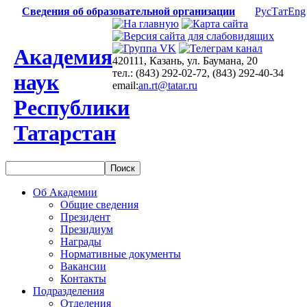
Сведения об образовательной организации
Рус
Тат
Eng
Академия
420111, Казань, ул. Баумана, 20
тел.: (843) 292-02-72, (843) 292-40-34
наук
email:
an.rt@tatar.ru
Республики
Татарстан
Об Академии
Общие сведения
Президент
Президиум
Награды
Нормативные документы
Вакансии
Контакты
Подразделения
Отделения