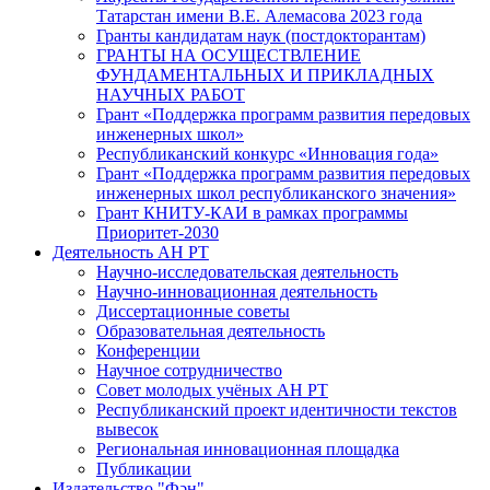
Татарстан имени В.Е. Алемасова 2023 года
Гранты кандидатам наук (постдокторантам)
ГРАНТЫ НА ОСУЩЕСТВЛЕНИЕ
ФУНДАМЕНТАЛЬНЫХ И ПРИКЛАДНЫХ
НАУЧНЫХ РАБОТ
Грант «Поддержка программ развития передовых
инженерных школ»
Республиканский конкурс «Инновация года»
Грант «Поддержка программ развития передовых
инженерных школ республиканского значения»
Грант КНИТУ-КАИ в рамках программы
Приоритет-2030
Деятельность АН РТ
Научно-исследовательская деятельность
Научно-инновационная деятельность
Диссертационные советы
Образовательная деятельность
Конференции
Научное сотрудничество
Совет молодых учёных АН РТ
Республиканский проект идентичности текстов
вывесок
Региональная инновационная площадка
Публикации
Издательство "Фән"