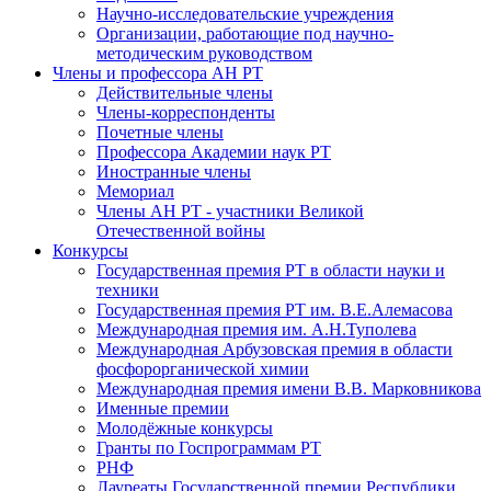
Научно-исследовательские учреждения
Организации, работающие под научно-
методическим руководством
Члены и профессора АН РТ
Действительные члены
Члены-корреспонденты
Почетные члены
Профессора Академии наук РТ
Иностранные члены
Мемориал
Члены АН РТ - участники Великой
Отечественной войны
Конкурсы
Государственная премия РТ в области науки и
техники
Государственная премия РТ им. В.Е.Алемасова
Международная премия им. А.Н.Туполева
Международная Арбузовская премия в области
фосфорорганической химии
Международная премия имени В.В. Марковникова
Именные премии
Молодёжные конкурсы
Гранты по Госпрограммам РТ
РНФ
Лауреаты Государственной премии Республики