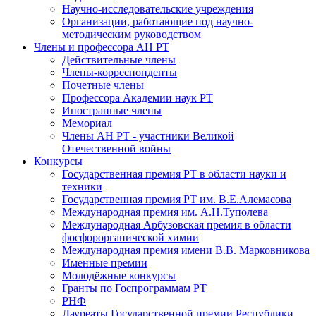
Научно-исследовательские учреждения
Организации, работающие под научно-
методическим руководством
Члены и профессора АН РТ
Действительные члены
Члены-корреспонденты
Почетные члены
Профессора Академии наук РТ
Иностранные члены
Мемориал
Члены АН РТ - участники Великой
Отечественной войны
Конкурсы
Государственная премия РТ в области науки и
техники
Государственная премия РТ им. В.Е.Алемасова
Международная премия им. А.Н.Туполева
Международная Арбузовская премия в области
фосфорорганической химии
Международная премия имени В.В. Марковникова
Именные премии
Молодёжные конкурсы
Гранты по Госпрограммам РТ
РНФ
Лауреаты Государственной премии Республики