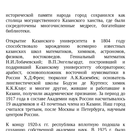
исторической памяти народа город сохранился как
столица могущественного Казанского ханства, где были
сосредоточены многочисленные медресе, богатейшие
библиотеки.
Открытие Казанского университета в 1804 году
способствовало зарождению всемирно известных
казанских школ математиков, химиков, астрономов,
физиков, востоковедов. Гениальный математик
Н.И.Лобачевский; В.П.Энгельгардт, построивший и
подаривший Казанскому университету обсерваторию;
арабист, основоположник восточной нумизматики в
России Х.Д.Френ; тюрколог А.К.Казембек; основатель
лингвистической школы Бодуэн де Куртенэ; химик
К.К.Клаус и многие другие, жившие и работавшие в
Казани, получили академическое признание. За период до
1917 года в составе Академии наук России насчитывалось
19 академиков и 43 почетных члена из Казани. Наш город
считался третьим, после Москвы и Петербурга, научным
центром России.
К концу 1920-х гг. республика вплотную подошла к
созданию собственной академии наук. В 1925 г. было