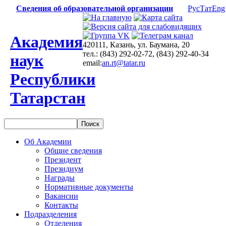
Сведения об образовательной организации
Рус
Тат
Eng
Академия
420111, Казань, ул. Баумана, 20
тел.: (843) 292-02-72, (843) 292-40-34
наук
email:
an.rt@tatar.ru
Республики
Татарстан
Об Академии
Общие сведения
Президент
Президиум
Награды
Нормативные документы
Вакансии
Контакты
Подразделения
Отделения