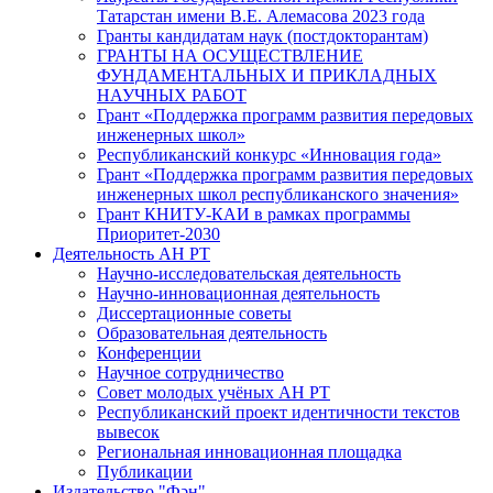
Татарстан имени В.Е. Алемасова 2023 года
Гранты кандидатам наук (постдокторантам)
ГРАНТЫ НА ОСУЩЕСТВЛЕНИЕ
ФУНДАМЕНТАЛЬНЫХ И ПРИКЛАДНЫХ
НАУЧНЫХ РАБОТ
Грант «Поддержка программ развития передовых
инженерных школ»
Республиканский конкурс «Инновация года»
Грант «Поддержка программ развития передовых
инженерных школ республиканского значения»
Грант КНИТУ-КАИ в рамках программы
Приоритет-2030
Деятельность АН РТ
Научно-исследовательская деятельность
Научно-инновационная деятельность
Диссертационные советы
Образовательная деятельность
Конференции
Научное сотрудничество
Совет молодых учёных АН РТ
Республиканский проект идентичности текстов
вывесок
Региональная инновационная площадка
Публикации
Издательство "Фән"