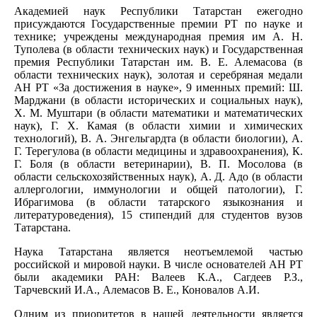
Академией наук Республики Татарстан ежегодно
присуждаются Государственные премии РТ по науке и
технике; учреждены международная премия им А. Н.
Туполева (в области технических наук) и Государственная
премия Республики Татарстан им. В. Е. Алемасова (в
области технических наук), золотая и серебряная медали
АН РТ «За достижения в науке», 9 именных премий: Ш.
Марджани (в области исторических и социальных наук),
Х. М. Муштари (в области математики и математических
наук), Г. Х. Камая (в области химии и химических
технологий), В. А. Энгельгардта (в области биологии), А.
Г. Терегулова (в области медицины и здравоохранения), К.
Г. Боля (в области ветеринарии), В. П. Мосолова (в
области сельскохозяйственных наук), А. Д. Адо (в области
аллергологии, иммунологии и общей патологии), Г.
Ибрагимова (в области татарского языкознания и
литературоведения), 15 стипендий для студентов вузов
Татарстана.
Наука Татарстана является неотъемлемой частью
российской и мировой науки. В числе основателей АН РТ
были академики РАН: Валеев К.А., Сагдеев Р.З.,
Тарчевский И.А., Алемасов В. Е., Коновалов А.И.
Одним из приоритетов в нашей деятельности является