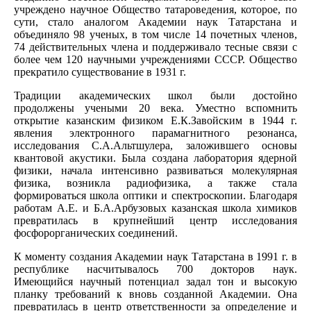
учреждено научное Общество татароведения, которое, по
сути, стало аналогом Академии наук Татарстана и
объединяло 98 ученых, в том числе 14 почетных членов,
74 действительных члена и поддерживало тесные связи с
более чем 120 научными учреждениями СССР. Общество
прекратило существование в 1931 г.
Традиции академических школ были достойно
продолжены учеными 20 века. Уместно вспомнить
открытие казанским физиком Е.К.Завойским в 1944 г.
явления электронного парамагнитного резонанса,
исследования С.А.Альтшулера, заложившего основы
квантовой акустики. Была создана лаборатория ядерной
физики, начала интенсивно развиваться молекулярная
физика, возникла радиофизика, а также стала
формироваться школа оптики и спектроскопии. Благодаря
работам А.Е. и Б.А.Арбузовых казанская школа химиков
превратилась в крупнейший центр исследования
фосфорорганических соединений.
К моменту создания Академии наук Татарстана в 1991 г. в
республике насчитывалось 700 докторов наук.
Имеющийся научный потенциал задал тон и высокую
планку требований к вновь созданной Академии. Она
превратилась в центр ответственности за определение и