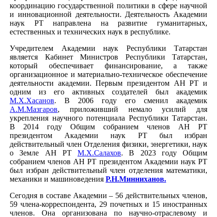
координацию государственной политики в сфере научной
и инновационной деятельности. Деятельность Академии
наук РТ направлена на развитие гуманитарных,
естественных и технических наук в республике.
Учредителем Академии наук Республики Татарстан
является Кабинет Министров Республики Татарстан,
который обеспечивает финансирование, а также
организационное и материально-техническое обеспечение
деятельности академии. Первым президентом АН РТ и
одним из его активных создателей был академик
М.Х.Хасанов
. В 2006 году его сменил академик
А.М.Мазгаров
, приложивший немало усилий для
укрепления научного потенциала Республики Татарстан.
В 2014 году Общим собранием членов АН РТ
президентом Академии наук РТ был избран
действительный член Отделения физики, энергетики, наук
о Земле АН РТ
М.Х.Салахов
. В 2023 году Общим
собранием членов АН РТ президентом Академии наук РТ
был избран действительный член отделения математики,
механики и машиноведения
Р.Н.Минниханов.
Сегодня в составе Академии – 56 действительных членов,
59 члена-корреспондента, 29 почетных и 15 иностранных
членов. Она организована по научно-отраслевому и