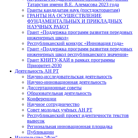
Татарстан имени В.Е. Алемасова 2023 года
Гранты кандидатам наук (постдокторантам)
ГРАНТЫ НА ОСУЩЕСТВЛЕНИЕ
ФУНДАМЕНТАЛЬНЫХ И ПРИКЛАДНЫХ
НАУЧНЫХ РАБОТ
Грант «Поддержка программ развития передовых
инженерных школ»
Республиканский конкурс «Инновация года»
Грант «Поддержка программ развития передовых
инженерных школ республиканского значения»
Грант КНИТУ-КАИ в рамках программы
Приоритет-2030
Деятельность АН РТ
Научно-исследовательская деятельность
Научно-инновационная деятельность
Диссертационные советы
Образовательная деятельность
Конференции
Научное сотрудничество
Совет молодых учёных АН РТ
Республиканский проект идентичности текстов
вывесок
Региональная инновационная площадка
Публикации
Издательство "Фән"