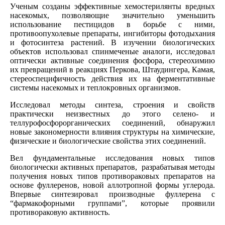
Ученым созданы эффективные хемостерилянты вредных
насекомых, позволяющие значительно уменьшить
использование пестицидов в борьбе с ними,
противоопухолевые препараты, ингибиторы фотодыхания
и фотосинтеза растений. В изучении биологических
объектов использовал спинмеченые аналоги, исследовал
оптически активные соединения фосфора, стереохимию
их превращений в реакциях Перкова, Штаудингера, Камая,
стереоспецифичность действия их на ферментативные
системы насекомых и теплокровных организмов.
Исследовал методы синтеза, строения и свойств
практически неизвестных до этого селено- и
теллурофосфорорганических соединений, обнаружил
новые закономерности влияния структуры на химические,
физические и биологические свойства этих соединений.
Вел фундаментальные исследования новых типов
биологически активных препаратов, разрабатывая методы
получения новых типов противораковых препаратов на
основе фуллеренов, новой аллотропной формы углерода.
Впервые синтезировал производные фуллерена с
“фармакофорными группами”, которые проявили
противораковую активность.