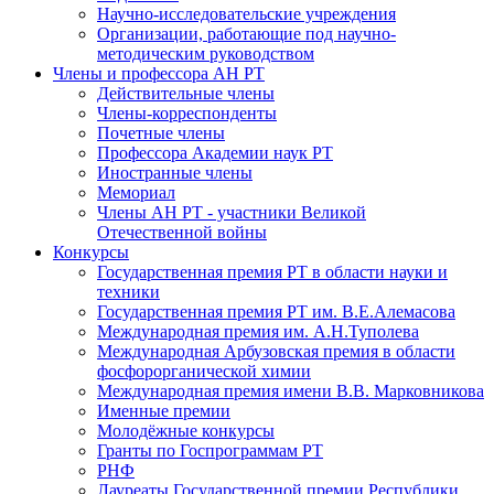
Научно-исследовательские учреждения
Организации, работающие под научно-
методическим руководством
Члены и профессора АН РТ
Действительные члены
Члены-корреспонденты
Почетные члены
Профессора Академии наук РТ
Иностранные члены
Мемориал
Члены АН РТ - участники Великой
Отечественной войны
Конкурсы
Государственная премия РТ в области науки и
техники
Государственная премия РТ им. В.Е.Алемасова
Международная премия им. А.Н.Туполева
Международная Арбузовская премия в области
фосфорорганической химии
Международная премия имени В.В. Марковникова
Именные премии
Молодёжные конкурсы
Гранты по Госпрограммам РТ
РНФ
Лауреаты Государственной премии Республики