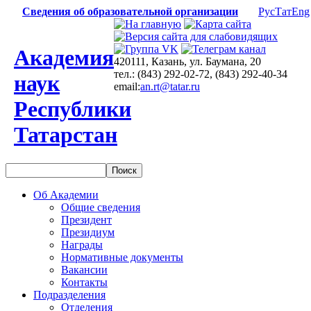
Сведения об образовательной организации
Рус
Тат
Eng
Академия
420111, Казань, ул. Баумана, 20
тел.: (843) 292-02-72, (843) 292-40-34
наук
email:
an.rt@tatar.ru
Республики
Татарстан
Об Академии
Общие сведения
Президент
Президиум
Награды
Нормативные документы
Вакансии
Контакты
Подразделения
Отделения