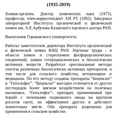
(1935-2019)
Химик-органик. Доктор химических наук (1975),
профессор, член-корреспондент АН РТ (1992). Заведовал
лабораторией Института органической и физической
химии им. А.Е.Арбузова Казанского научного центра РАН.
Выпускник Горьковского университета.
Работал заместителем директора Института органической
и физической химии КНЦ РАН. Научные труды – в
области химии и стереохимии фосфорорганических
соединений, химии гетероциклических и биологически
активных веществ. Разработал оригинальные методы
синтеза различных биологически активных препаратов, в
том числе для сельского хозяйства, ветеринарии и
медицины. По его методу созданы препараты “Бициклат”
и “Гипхлофос”. “Бициклат” выгодно отличается от других
пестицидов более мягким воздействием на полезных
насекомых. “Гипхлофос”– препарат, применяемый при
борьбе с личинками подкожного овода на крупном
рогатом скоте, он эффективнее других и действует
значительно мягче. Оба препарата разрешены для
применения в сельском хозяйстве.