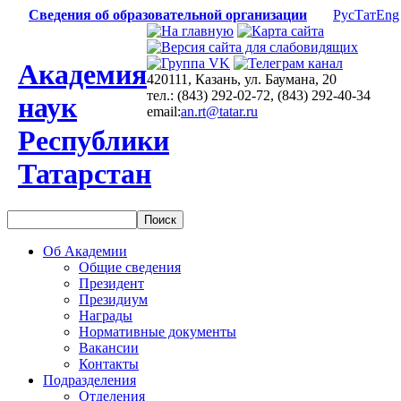
Сведения об образовательной организации
Рус
Тат
Eng
Академия
420111, Казань, ул. Баумана, 20
тел.: (843) 292-02-72, (843) 292-40-34
наук
email:
an.rt@tatar.ru
Республики
Татарстан
Об Академии
Общие сведения
Президент
Президиум
Награды
Нормативные документы
Вакансии
Контакты
Подразделения
Отделения