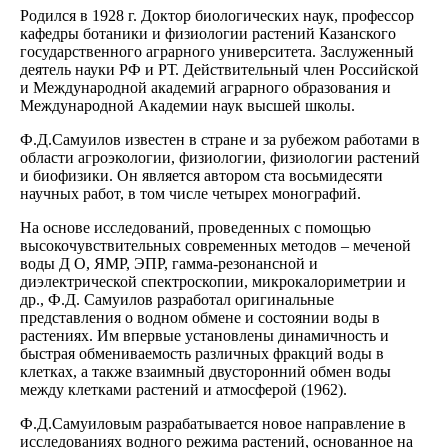
Родился в 1928 г. Доктор биологических наук, профессор
кафедры ботаники и физиологии растений Казанского
государственного аграрного университета. Заслуженный
деятель науки РФ и РТ. Действительный член Российской
и Международной академий аграрного образования и
Международной Академии наук высшей школы.
Ф.Д.Самуилов известен в стране и за рубежом работами в
области агроэкологии, физиологии, физиологии растений
и биофизики. Он является автором ста восьмидесяти
научных работ, в том числе четырех монографий.
На основе исследований, проведенных с помощью
высокочувствительных современных методов – меченой
воды Д О, ЯМР, ЭПР, гамма-резонансной и
диэлектрической спектроскопии, микрокалориметрии и
др., Ф.Д. Самуилов разработал оригинальные
представления о водном обмене и состоянии воды в
растениях. Им впервые установлены динамичность и
быстрая обмениваемость различных фракций воды в
клетках, а также взаимный двусторонний обмен воды
между клетками растений и атмосферой (1962).
Ф.Д.Самуиловым разрабатывается новое направление в
исследованиях водного режима растений, основанное на