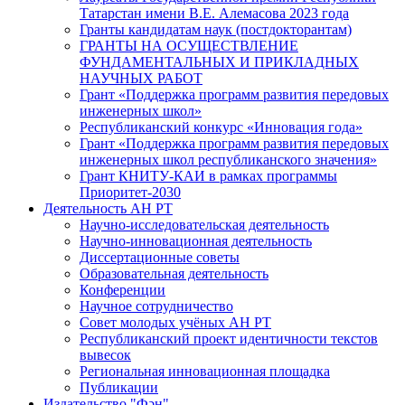
Татарстан имени В.Е. Алемасова 2023 года
Гранты кандидатам наук (постдокторантам)
ГРАНТЫ НА ОСУЩЕСТВЛЕНИЕ
ФУНДАМЕНТАЛЬНЫХ И ПРИКЛАДНЫХ
НАУЧНЫХ РАБОТ
Грант «Поддержка программ развития передовых
инженерных школ»
Республиканский конкурс «Инновация года»
Грант «Поддержка программ развития передовых
инженерных школ республиканского значения»
Грант КНИТУ-КАИ в рамках программы
Приоритет-2030
Деятельность АН РТ
Научно-исследовательская деятельность
Научно-инновационная деятельность
Диссертационные советы
Образовательная деятельность
Конференции
Научное сотрудничество
Совет молодых учёных АН РТ
Республиканский проект идентичности текстов
вывесок
Региональная инновационная площадка
Публикации
Издательство "Фән"