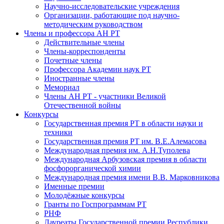
Научно-исследовательские учреждения
Организации, работающие под научно-
методическим руководством
Члены и профессора АН РТ
Действительные члены
Члены-корреспонденты
Почетные члены
Профессора Академии наук РТ
Иностранные члены
Мемориал
Члены АН РТ - участники Великой
Отечественной войны
Конкурсы
Государственная премия РТ в области науки и
техники
Государственная премия РТ им. В.Е.Алемасова
Международная премия им. А.Н.Туполева
Международная Арбузовская премия в области
фосфорорганической химии
Международная премия имени В.В. Марковникова
Именные премии
Молодёжные конкурсы
Гранты по Госпрограммам РТ
РНФ
Лауреаты Государственной премии Республики