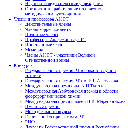
Научно-исследовательские учреждения
Организации, работающие под научно-
методическим руководством
Члены и профессора АН РТ
Действительные члены
Члены-корреспонденты
Почетные члены
Профессора Академии наук РТ
Иностранные члены
Мемориал
Члены АН РТ - участники Великой
Отечественной войны
Конкурсы
Государственная премия РТ в области науки и
техники
Государственная премия РТ им. В.Е.Алемасова
Международная премия им. А.Н.Туполева
Международная Арбузовская премия в области
фосфорорганической химии
Международная премия имени В.В. Марковникова
Именные премии
Молодёжные конкурсы
Гранты по Госпрограммам РТ
РНФ
Лауреаты Государственной премии Республики