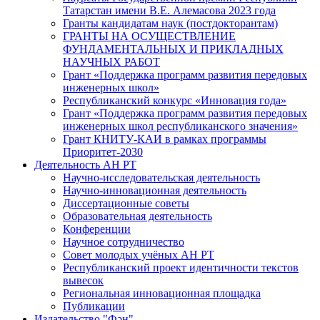
Татарстан имени В.Е. Алемасова 2023 года
Гранты кандидатам наук (постдокторантам)
ГРАНТЫ НА ОСУЩЕСТВЛЕНИЕ
ФУНДАМЕНТАЛЬНЫХ И ПРИКЛАДНЫХ
НАУЧНЫХ РАБОТ
Грант «Поддержка программ развития передовых
инженерных школ»
Республиканский конкурс «Инновация года»
Грант «Поддержка программ развития передовых
инженерных школ республиканского значения»
Грант КНИТУ-КАИ в рамках программы
Приоритет-2030
Деятельность АН РТ
Научно-исследовательская деятельность
Научно-инновационная деятельность
Диссертационные советы
Образовательная деятельность
Конференции
Научное сотрудничество
Совет молодых учёных АН РТ
Республиканский проект идентичности текстов
вывесок
Региональная инновационная площадка
Публикации
Издательство "Фән"