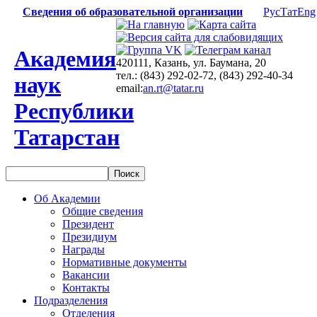
Сведения об образовательной организации
Рус
Тат
Eng
Академия
420111, Казань, ул. Баумана, 20
тел.: (843) 292-02-72, (843) 292-40-34
наук
email:
an.rt@tatar.ru
Республики
Татарстан
Об Академии
Общие сведения
Президент
Президиум
Награды
Нормативные документы
Вакансии
Контакты
Подразделения
Отделения