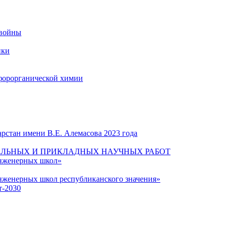
 войны
ики
форорганической химии
рстан имени В.Е. Алемасова 2023 года
ЛЬНЫХ И ПРИКЛАДНЫХ НАУЧНЫХ РАБОТ
инженерных школ»
нженерных школ республиканского значения»
т-2030