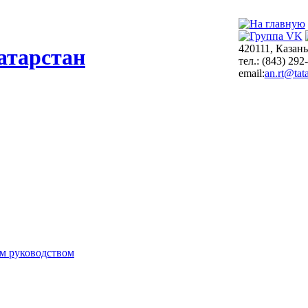
420111, Казань
атарстан
тел.: (843) 292
email:
an.rt@tata
м руководством