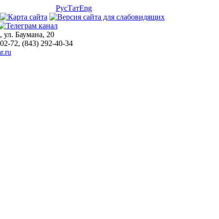
Рус
Тат
Eng
, ул. Баумана, 20
-02-72, (843) 292-40-34
r.ru