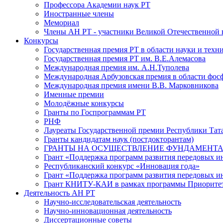
Профессора Академии наук РТ
Иностранные члены
Мемориал
Члены АН РТ - участники Великой Отечественной
Конкурсы
Государственная премия РТ в области науки и техн
Государственная премия РТ им. В.Е.Алемасова
Международная премия им. А.Н.Туполева
Международная Арбузовская премия в области фос
Международная премия имени В.В. Марковникова
Именные премии
Молодёжные конкурсы
Гранты по Госпрограммам РТ
РНФ
Лауреаты Государственной премии Республики Тата
Гранты кандидатам наук (постдокторантам)
ГРАНТЫ НА ОСУЩЕСТВЛЕНИЕ ФУНДАМЕНТА
Грант «Поддержка программ развития передовых 
Республиканский конкурс «Инновация года»
Грант «Поддержка программ развития передовых и
Грант КНИТУ-КАИ в рамках программы Приорите
Деятельность АН РТ
Научно-исследовательская деятельность
Научно-инновационная деятельность
Диссертационные советы