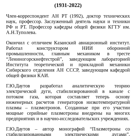
(1931-2022)
Член-корреспондент АН РТ (1992), доктор технических
наук, профессор. Заслуженный деятель науки и техники
РФ и РТ. Профессор кафедры общей физики КГТУ им.
А.Н.Туполева.
Окончил с отличием Казанский авиационный институт.
Работал конструктором НИИ оборонной
промышленности, главным механиком в тресте
“Лениногорскнефтестрой”, заведующим лабораторией
Института теоретической и прикладной механики
Сибирского отделения АН СССР, заведующим кафедрой
общей физики КАИ.
Г.Ю.Даутов разработал аналитическую теорию
электрической дуги, стабилизированной в канале с
потоком газа, которая составляет теперь основу
инженерных расчетов генераторов низкотемпературной
плазмы – плазмотронов. Созданные при его участии
мощные серийные плазмотроны внедрены на многих
предприятиях и в научно-исследовательских учреждениях.
Г.Ю.Даутов – автор монографий “Плазмотроны со
стабилизированными электрическими дугами”,