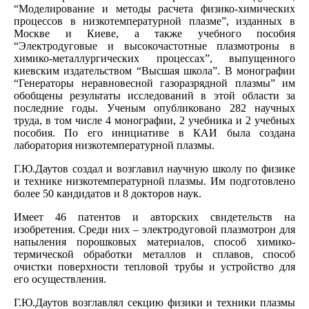
“Моделирование и методы расчета физико-химических
процессов в низкотемпературной плазме”, изданных в
Москве и Киеве, а также учебного пособия
“Электродуговые и высокочастотные плазмотроны в
химико-металлургических процессах”, выпущенного
киевским издательством “Высшая школа”. В монографии
“Генераторы неравновесной газоразрядной плазмы” им
обобщены результаты исследований в этой области за
последние годы. Ученым опубликовано 282 научных
труда, в том числе 4 монографии, 2 учебника и 2 учебных
пособия. По его инициативе в КАИ была создана
лаборатория низкотемпературной плазмы.
Г.Ю.Даутов создал и возглавил научную школу по физике
и технике низкотемпературной плазмы. Им подготовлено
более 50 кандидатов и 8 докторов наук.
Имеет 46 патентов и авторских свидетельств на
изобретения. Среди них – электродуговой плазмотрон для
напыления порошковых материалов, способ химико-
термической обработки металлов и сплавов, способ
очистки поверхности тепловой трубы и устройство для
его осуществления.
Г.Ю.Даутов возглавлял секцию физики и техники плазмы