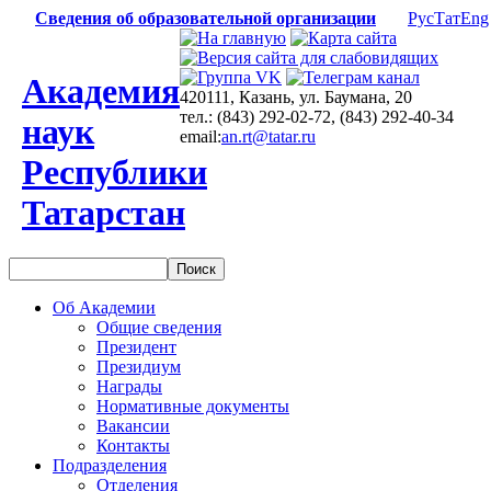
Сведения об образовательной организации
Рус
Тат
Eng
Академия
420111, Казань, ул. Баумана, 20
тел.: (843) 292-02-72, (843) 292-40-34
наук
email:
an.rt@tatar.ru
Республики
Татарстан
Об Академии
Общие сведения
Президент
Президиум
Награды
Нормативные документы
Вакансии
Контакты
Подразделения
Отделения