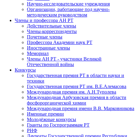
Научно-исследовательские учреждения
Организации, работающие под научно-
методическим руководством
Члены и профессора АН РТ
Действительные члены
Члены-корреспонденты
Почетные члены
Профессора Академии наук РТ
Иностранные члены
Мемориал
Члены АН РТ - участники Великой
Отечественной войны
Конкурсы
Государственная премия РТ в области науки и
техники
Государственная премия РТ им. В.Е.Алемасова
Международная премия им. А.Н.Туполева
Международная Арбузовская премия в области
фосфорорганической химии
Международная премия имени В.В. Марковникова
Именные премии
Молодёжные конкурсы
Гранты по Госпрограммам РТ
РНФ
Лауреаты Государственной премии Республики