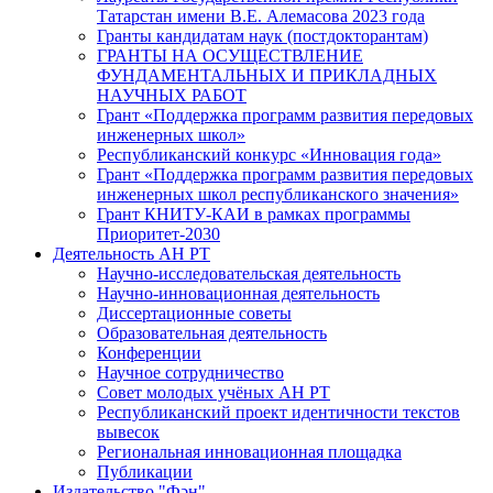
Татарстан имени В.Е. Алемасова 2023 года
Гранты кандидатам наук (постдокторантам)
ГРАНТЫ НА ОСУЩЕСТВЛЕНИЕ
ФУНДАМЕНТАЛЬНЫХ И ПРИКЛАДНЫХ
НАУЧНЫХ РАБОТ
Грант «Поддержка программ развития передовых
инженерных школ»
Республиканский конкурс «Инновация года»
Грант «Поддержка программ развития передовых
инженерных школ республиканского значения»
Грант КНИТУ-КАИ в рамках программы
Приоритет-2030
Деятельность АН РТ
Научно-исследовательская деятельность
Научно-инновационная деятельность
Диссертационные советы
Образовательная деятельность
Конференции
Научное сотрудничество
Совет молодых учёных АН РТ
Республиканский проект идентичности текстов
вывесок
Региональная инновационная площадка
Публикации
Издательство "Фән"