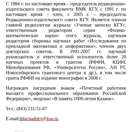
С 1984 г. по настоящее время – председатель редакционно-
издательского совета факультета ВМК КГУ, с 1991 г. по
настоящее время – член, с 2005 г. – председатель
Редакционно-издательского совета КГУ. Является членом
главной редколлегии журнала «Ученые записки КГУ»,
ответственным редактором серии «Физико-
математические науки» этого журнала, научным
редактором сборника научных работ «Исследования по
прикладной математики и информатики», членом двух
докторских советов. В 1991-2007 гг. научный
руководитель и ответственный исполнитель более 20
научных проектов и грантов (РФФИ, КЦФЕ
Минобразования РФ, «Университеты России», АН РТ,
Новосибирского грантового центра и др.), в том числе
гранта РФФИ на издание монографии в 2008 г.
Награжден нагрудным знаком «Почетный работник
высшего профессионального образования Российской
Федерации», медалью «В память 1000-летия Казани».
Тел.: (843) 231-51-67
Е-mail:
ildar.badriev@ksu.ru