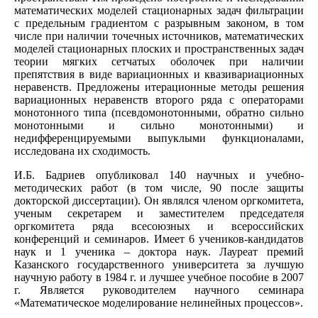
математических моделей стационарных задач фильтрации
с предельным градиентом с разрывным законом, в том
числе при наличии точечных источников, математических
моделей стационарных плоских и пространственных задач
теории мягких сетчатых оболочек при наличии
препятствия в виде вариационных и квазивариационных
неравенств. Предложены итерационные методы решения
вариационных неравенств второго ряда с операторами
монотонного типа (псевдомонотонными, обратно сильно
монотонными и сильно монотонными) и
недифференцируемыми выпуклыми функционалами,
исследована их сходимость.
И.Б. Бадриев опубликовал 140 научных и учебно-
методических работ (в том числе, 90 после защиты
докторской диссертации). Он являлся членом оргкомитета,
ученым секретарем и заместителем председателя
оргкомитета ряда всесоюзных и всероссийских
конференций и семинаров. Имеет 6 учеников-кандидатов
наук и 1 ученика – доктора наук. Лауреат премий
Казанского государственного университета за лучшую
научную работу в 1984 г. и лучшее учебное пособие в 2007
г. Является руководителем научного семинара
«Математическое моделирование нелинейных процессов».