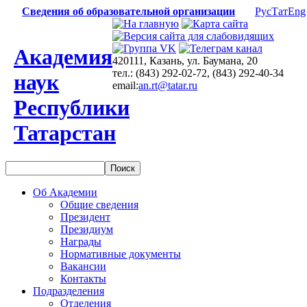
Сведения об образовательной организации
Рус
Тат
Eng
Академия
420111, Казань, ул. Баумана, 20
тел.: (843) 292-02-72, (843) 292-40-34
наук
email:
an.rt@tatar.ru
Республики
Татарстан
Об Академии
Общие сведения
Президент
Президиум
Награды
Нормативные документы
Вакансии
Контакты
Подразделения
Отделения