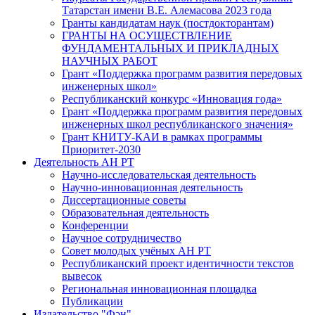
Татарстан имени В.Е. Алемасова 2023 года
Гранты кандидатам наук (постдокторантам)
ГРАНТЫ НА ОСУЩЕСТВЛЕНИЕ
ФУНДАМЕНТАЛЬНЫХ И ПРИКЛАДНЫХ
НАУЧНЫХ РАБОТ
Грант «Поддержка программ развития передовых
инженерных школ»
Республиканский конкурс «Инновация года»
Грант «Поддержка программ развития передовых
инженерных школ республиканского значения»
Грант КНИТУ-КАИ в рамках программы
Приоритет-2030
Деятельность АН РТ
Научно-исследовательская деятельность
Научно-инновационная деятельность
Диссертационные советы
Образовательная деятельность
Конференции
Научное сотрудничество
Совет молодых учёных АН РТ
Республиканский проект идентичности текстов
вывесок
Региональная инновационная площадка
Публикации
Издательство "Фән"