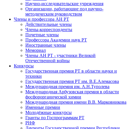
Научно-исследовательские учреждения
Организации, работающие под научно-
методическим руководством
Члены и профессора АН РТ
Действительные члены
Члены-корреспонденты
Почетные члены
Профессора Академии наук РТ
Иностранные члены
Мемориал
Члены АН РТ - участники Великой
Отечественной войны
Конкурсы
Государственная премия РТ в области науки и
техники
Государственная премия РТ им. В.Е.Алемасова
Международная премия им. А.Н.Туполева
Международная Арбузовская премия в области
фосфорорганической химии
Международная премия имени В.В. Марковникова
Именные премии
Молодёжные конкурсы
Гранты по Госпрограммам РТ
РНФ
Лауреаты Государственной премии Республики