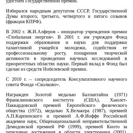
удостоен Государственной премии.
Избирался народным депутатом СССР, Государственной
Думы второго, третьего, четвертого и пятого созывов
(фракция КПРФ).
В 2002 г. Ж.И.Алферов - инициатор учреждения премии
«Глобальная энергия». В 2001 г. им учрежден Фонд
поддержки образования и науки для поддержки
талантливой учащейся молодежи, содействия ее
профессиональному росту, поощрения творческой
активности в проведении научных исследований в
приоритетных областях науки. Первый вклад в Фонд был
сделан из средств Нобелевской премии.
С 2010 г. – сопредседатель Консультативного научного
совета Фонда «Сколково».
Награжден Золотой медалью Баллантайна (1971)
Франклиновского института (США), Хьюлет-
Паккардовской премией Европейского физического
общества (1972), медалью Х.Велькера (1987), премией
А.П.Карпинского и премией А.Ф.Иоффе Российской
академии наук, Общенациональной неправительственной
Демидовской премией РФ (1999), премией Киото за
передовые достижения в области электроники (2001).