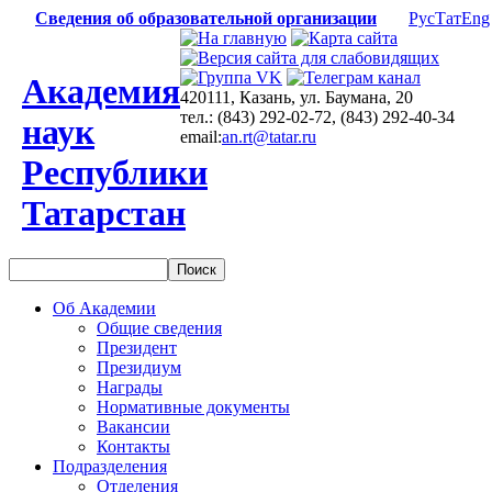
Сведения об образовательной организации
Рус
Тат
Eng
Академия
420111, Казань, ул. Баумана, 20
тел.: (843) 292-02-72, (843) 292-40-34
наук
email:
an.rt@tatar.ru
Республики
Татарстан
Об Академии
Общие сведения
Президент
Президиум
Награды
Нормативные документы
Вакансии
Контакты
Подразделения
Отделения