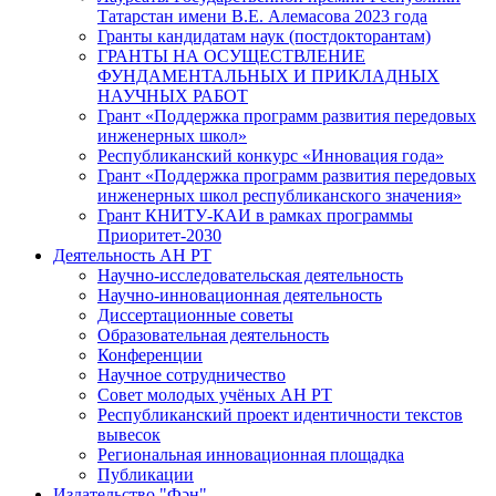
Татарстан имени В.Е. Алемасова 2023 года
Гранты кандидатам наук (постдокторантам)
ГРАНТЫ НА ОСУЩЕСТВЛЕНИЕ
ФУНДАМЕНТАЛЬНЫХ И ПРИКЛАДНЫХ
НАУЧНЫХ РАБОТ
Грант «Поддержка программ развития передовых
инженерных школ»
Республиканский конкурс «Инновация года»
Грант «Поддержка программ развития передовых
инженерных школ республиканского значения»
Грант КНИТУ-КАИ в рамках программы
Приоритет-2030
Деятельность АН РТ
Научно-исследовательская деятельность
Научно-инновационная деятельность
Диссертационные советы
Образовательная деятельность
Конференции
Научное сотрудничество
Совет молодых учёных АН РТ
Республиканский проект идентичности текстов
вывесок
Региональная инновационная площадка
Публикации
Издательство "Фән"