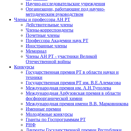
Научно-исследовательские учреждения
Организации, работающие под научно-
методическим руководством
Члены и профессора АН РТ
Действительные члены
Члены-корреспонденты
Почетные члены
Профессора Академии наук РТ
Иностранные члены
Мемориал
Члены АН РТ - участники Великой
Отечественной войны
Конкурсы
Государственная премия РТ в области науки и
техники
Государственная премия РТ им. В.Е.Алемасова
Международная премия им. А.Н.Туполева
Международная Арбузовская премия в области
фосфорорганической химии
Международная премия имени В.В. Марковникова
Именные премии
Молодёжные конкурсы
Гранты по Госпрограммам РТ
РНФ
Лауреаты Государственной премии Республики