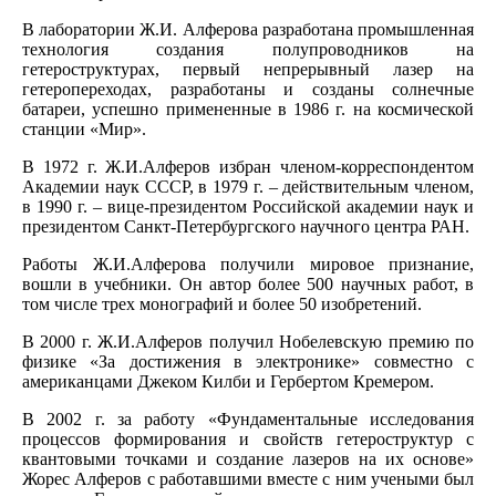
В лаборатории Ж.И. Алферова разработана промышленная
технология создания полупроводников на
гетероструктурах, первый непрерывный лазер на
гетеропереходах, разработаны и созданы солнечные
батареи, успешно примененные в 1986 г. на космической
станции «Мир».
В 1972 г. Ж.И.Алферов избран членом-корреспондентом
Академии наук СССР, в 1979 г. – действительным членом,
в 1990 г. – вице-президентом Российской академии наук и
президентом Санкт-Петербургского научного центра РАН.
Работы Ж.И.Алферова получили мировое признание,
вошли в учебники. Он автор более 500 научных работ, в
том числе трех монографий и более 50 изобретений.
В 2000 г. Ж.И.Алферов получил Нобелевскую премию по
физике «За достижения в электронике» совместно с
американцами Джеком Килби и Гербертом Кремером.
В 2002 г. за работу «Фундаментальные исследования
процессов формирования и свойств гетероструктур с
квантовыми точками и создание лазеров на их основе»
Жорес Алферов с работавшими вместе с ним учеными был