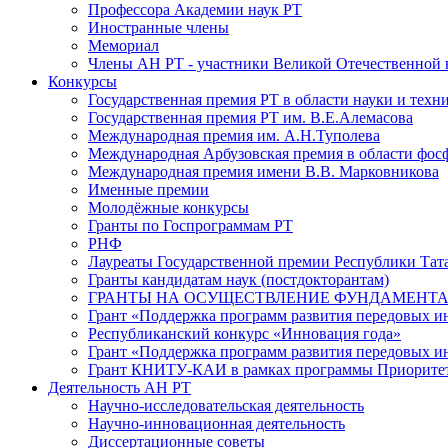
Профессора Академии наук РТ
Иностранные члены
Мемориал
Члены АН РТ - участники Великой Отечественной
Конкурсы
Государственная премия РТ в области науки и техн
Государственная премия РТ им. В.Е.Алемасова
Международная премия им. А.Н.Туполева
Международная Арбузовская премия в области фос
Международная премия имени В.В. Марковникова
Именные премии
Молодёжные конкурсы
Гранты по Госпрограммам РТ
РНФ
Лауреаты Государственной премии Республики Тата
Гранты кандидатам наук (постдокторантам)
ГРАНТЫ НА ОСУЩЕСТВЛЕНИЕ ФУНДАМЕНТА
Грант «Поддержка программ развития передовых 
Республиканский конкурс «Инновация года»
Грант «Поддержка программ развития передовых и
Грант КНИТУ-КАИ в рамках программы Приорите
Деятельность АН РТ
Научно-исследовательская деятельность
Научно-инновационная деятельность
Диссертационные советы