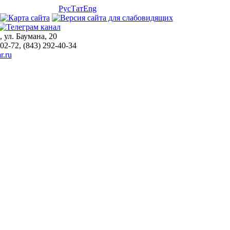
Рус
Тат
Eng
, ул. Баумана, 20
-02-72, (843) 292-40-34
r.ru