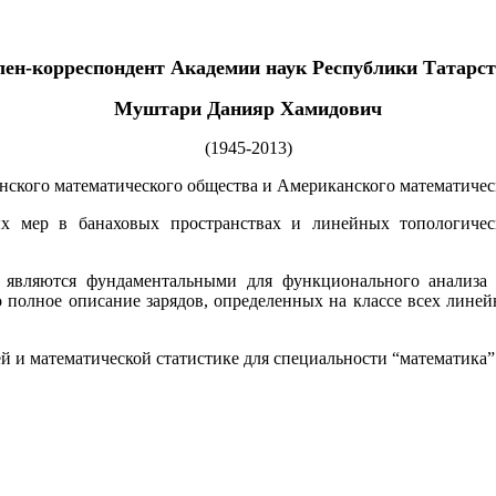
ен-корреспондент Академии наук Республики Татарс
Муштари Данияр Хамидович
(1945-2013)
анского математического общества и Американского математичес
ых мер в банаховых пространствах и линейных топологическ
 являются фундаментальными для функционального анализа 
ено полное описание зарядов, определенных на классе всех ли
й и математической статистике для специальности “математика”