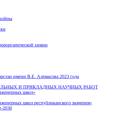
 войны
ики
форорганической химии
рстан имени В.Е. Алемасова 2023 года
ЛЬНЫХ И ПРИКЛАДНЫХ НАУЧНЫХ РАБОТ
инженерных школ»
нженерных школ республиканского значения»
т-2030