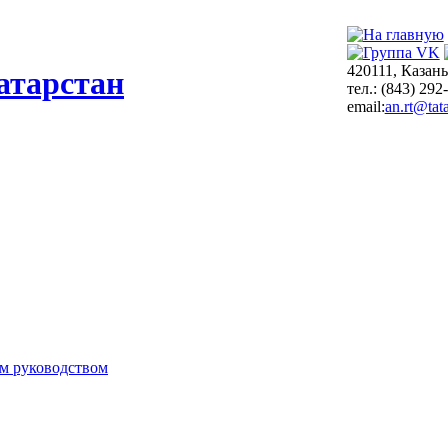
420111, Казань
атарстан
тел.: (843) 292
email:
an.rt@tata
м руководством