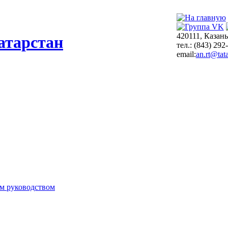
420111, Казань
атарстан
тел.: (843) 292
email:
an.rt@tata
м руководством