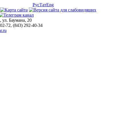
Рус
Тат
Eng
, ул. Баумана, 20
-02-72, (843) 292-40-34
r.ru