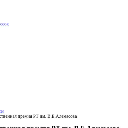
весок
сы
ственная премия РТ им. В.Е.Алемасова