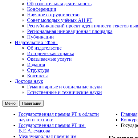
Образовательная деятельность
Конференции
Научное сотрудничество
Совет молодых учёных АН РТ
Республиканский проект идентичности текстов вы
Региональная инновационная площадка
Публикации
Издательство "Фән"
Об издательстве
Историческая справка
Оказываемые услуги
Издания
Структура
Контакты
Доктора наук
Гуманитарные и социальные науки
Естественные и технические науки
Меню
Навигация
Государственная премия РТ в области
Главная
науки и техники
Конкур
Государственная премия РТ им.
Государ
В.Е.Алемасова
Международная премия им.