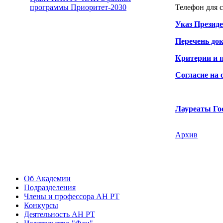
Телефон для с
программы Приоритет-2030
Указ Презид
Перечень док
Критерии и 
Согласие на
Лауреаты Го
Архив
Об Академии
Подразделения
Члены и профессора АН РТ
Конкурсы
Деятельность АН РТ