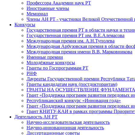
Профессора Академии наук РТ
Иностранные члены
Мемориал
Члены АН РТ - участники Великой Отечественной
Конкурсы
Государственная премия РТ в области науки и техн
Государственная премия РТ им. В.Е.Алемасова
Международная премия им. А.Н.Туполева
Международная Арбузовская премия в области фос
Международная премия имени В.В. Марковникова
Именные премии
Молодёжные конкурсы
Гранты по Госпрограммам РТ
РНФ
Лауреаты Государственной премии Республики Тата
Гранты кандидатам наук (постдокторантам)
ГРАНТЫ НА ОСУЩЕСТВЛЕНИЕ ФУНДАМЕНТА
Грант «Поддержка программ развития передовых 
Республиканский конкурс «Инновация года»
Грант «Поддержка программ развития передовых и
Грант КНИТУ-КАИ в рамках программы Приорите
Деятельность АН РТ
Научно-исследовательская деятельность
Научно-инновационная деятельность
Диссертационные советы