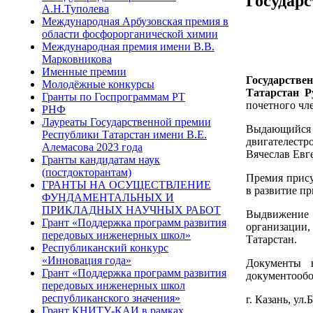
Государс
А.Н.Туполева
Международная Арбузовская премия в
области фосфорорганической химии
Международная премия имени В.В.
Марковникова
Именные премии
Государстве
Молодёжные конкурсы
Татарстан 
Гранты по Госпрограммам РТ
почетного чл
РНФ
Лауреаты Государственной премии
Выдающийся
Республики Татарстан имени В.Е.
двигателестр
Алемасова 2023 года
Вячеслав Евг
Гранты кандидатам наук
(постдокторантам)
Премия прису
ГРАНТЫ НА ОСУЩЕСТВЛЕНИЕ
в развитие п
ФУНДАМЕНТАЛЬНЫХ И
ПРИКЛАДНЫХ НАУЧНЫХ РАБОТ
Выдвижение 
Грант «Поддержка программ развития
организации,
передовых инженерных школ»
Татарстан.
Республиканский конкурс
«Инновация года»
Документы н
Грант «Поддержка программ развития
документообо
передовых инженерных школ
республиканского значения»
г. Казань, ул.
Грант КНИТУ-КАИ в рамках