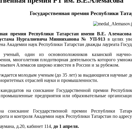
твенная премия РТ им. В.Е.Алемасова
Государственная премия Республики Тата
нная премия Республики Татарстан имени В.Е. Алемасова
Рустама Нургалиевича Минниханова № УП-913
в целях уве
ена Академии наук Республики Татарстан дважды лауреата Госу
 ученый, один из основоположников казанской научно-п
оения, многолетняя плодотворная деятельность которого умножи
еньевич Алемасов широко известен в России и за рубежом.
ждается молодым ученым (до 35 лет) за выдающиеся научные д
риоритетных отраслей науки и промышленности.
кандидатов на соискание Государственной премии Республик
 промышленные предприятия или образовательные организаци
а соискание Государственной премии Республики Татар
рота и контроля Академии наук Республики Татарстан по адресу
Баумана, д.20, кабинет 114,
до 1 апреля.