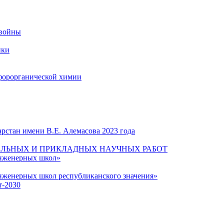
 войны
ики
форорганической химии
рстан имени В.Е. Алемасова 2023 года
ЛЬНЫХ И ПРИКЛАДНЫХ НАУЧНЫХ РАБОТ
инженерных школ»
нженерных школ республиканского значения»
т-2030