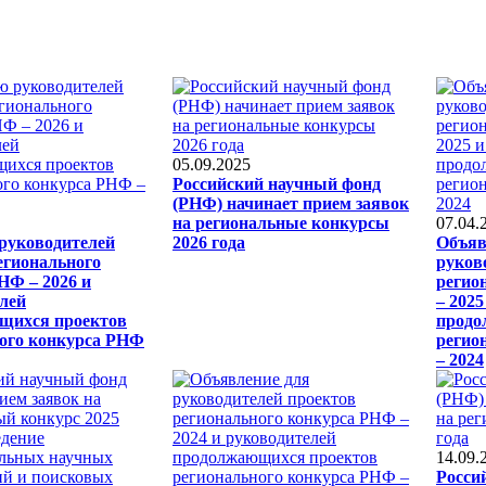
05.09.2025
Российский научный фонд
(РНФ) начинает прием заявок
на региональные конкурсы
07.04.
руководителей
2026 года
Объяв
егионального
руков
НФ – 2026 и
регио
лей
– 202
щихся проектов
продо
ого конкурса РНФ
регио
– 2024
14.09.
Росси