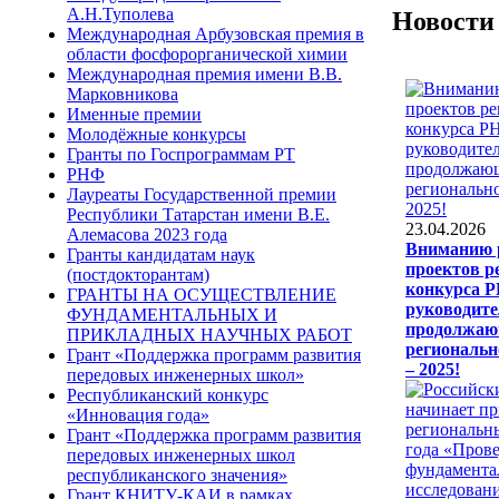
А.Н.Туполева
Новости
Международная Арбузовская премия в
области фосфорорганической химии
Международная премия имени В.В.
Марковникова
Именные премии
Молодёжные конкурсы
Гранты по Госпрограммам РТ
РНФ
Лауреаты Государственной премии
Республики Татарстан имени В.Е.
23.04.2026
Алемасова 2023 года
Вниманию 
Гранты кандидатам наук
проектов р
(постдокторантам)
конкурса Р
ГРАНТЫ НА ОСУЩЕСТВЛЕНИЕ
руководите
ФУНДАМЕНТАЛЬНЫХ И
продолжаю
ПРИКЛАДНЫХ НАУЧНЫХ РАБОТ
региональн
Грант «Поддержка программ развития
– 2025!
передовых инженерных школ»
Республиканский конкурс
«Инновация года»
Грант «Поддержка программ развития
передовых инженерных школ
республиканского значения»
Грант КНИТУ-КАИ в рамках