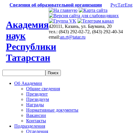
Сведения об образовательной организации
Рус
Тат
Eng
Академия
420111, Казань, ул. Баумана, 20
тел.: (843) 292-02-72, (843) 292-40-34
наук
email:
an.rt@tatar.ru
Республики
Татарстан
Об Академии
Общие сведения
Президент
Президиум
Награды
Нормативные документы
Вакансии
Контакты
Подразделения
Отделения