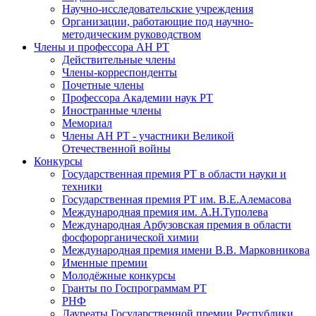
Научно-исследовательские учреждения
Организации, работающие под научно-
методическим руководством
Члены и профессора АН РТ
Действительные члены
Члены-корреспонденты
Почетные члены
Профессора Академии наук РТ
Иностранные члены
Мемориал
Члены АН РТ - участники Великой
Отечественной войны
Конкурсы
Государственная премия РТ в области науки и
техники
Государственная премия РТ им. В.Е.Алемасова
Международная премия им. А.Н.Туполева
Международная Арбузовская премия в области
фосфорорганической химии
Международная премия имени В.В. Марковникова
Именные премии
Молодёжные конкурсы
Гранты по Госпрограммам РТ
РНФ
Лауреаты Государственной премии Республики