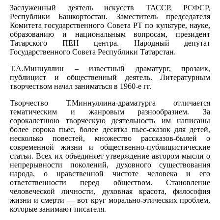
Заслуженный деятель искусств ТАССР, РСФСР,
Республики Башкортостан. Заместитель председателя
Комитета государственного Совета РТ по культуре, науке,
образованию и национальным вопросам, президент
Татарского ПЕН центра. Народный депутат
Государственного Совета Республики Татарстан.
Т.А.Миннуллин – известный драматург, прозаик,
публицист и общественный деятель. Литературным
творчеством начал заниматься в 1960-е гг.
Творчество Т.Миннуллина-драматурга отличается
тематическим и жанровым разнообразием. За
сорокалетнюю творческую деятельность им написаны
более сорока пьес, более десятка пьес-сказок для детей,
несколько повестей, множество рассказов-былей о
современной жизни и общественно-публицистические
статьи. Всех их объединяет утверждение автором мысли о
непрерывности поколений, духовного существования
народа, о нравственной чистоте человека и его
ответственности перед обществом. Становление
человеческой личности, духовная красота, философия
жизни и смерти — вот круг морально-этических проблем,
которые занимают писателя.