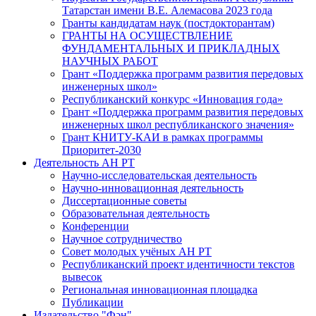
Татарстан имени В.Е. Алемасова 2023 года
Гранты кандидатам наук (постдокторантам)
ГРАНТЫ НА ОСУЩЕСТВЛЕНИЕ
ФУНДАМЕНТАЛЬНЫХ И ПРИКЛАДНЫХ
НАУЧНЫХ РАБОТ
Грант «Поддержка программ развития передовых
инженерных школ»
Республиканский конкурс «Инновация года»
Грант «Поддержка программ развития передовых
инженерных школ республиканского значения»
Грант КНИТУ-КАИ в рамках программы
Приоритет-2030
Деятельность АН РТ
Научно-исследовательская деятельность
Научно-инновационная деятельность
Диссертационные советы
Образовательная деятельность
Конференции
Научное сотрудничество
Совет молодых учёных АН РТ
Республиканский проект идентичности текстов
вывесок
Региональная инновационная площадка
Публикации
Издательство "Фән"