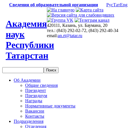
Сведения об образовательной организации
Рус
Тат
Eng
Академия
420111, Казань, ул. Баумана, 20
тел.: (843) 292-02-72, (843) 292-40-34
наук
email:
an.rt@tatar.ru
Республики
Татарстан
Об Академии
Общие сведения
Президент
Президиум
Награды
Нормативные документы
Вакансии
Контакты
Подразделения
Отделения