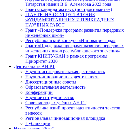
Татарстан имени В.Е. Алемасова 2023 года
Гранты кандидатам наук (постдокторантам)
ГРАНТЫ НА ОСУЩЕСТВЛЕНИЕ
ФУНДАМЕНТАЛЬНЫХ И ПРИКЛАДНЫХ
НАУЧНЫХ РАБОТ
Грант «Поддержка программ развития передовых
инженерных школ»
Республиканский конкурс «Инновация года»
Грант «Поддержка программ развития передовых
инженерных школ республиканского значения»
Грант КНИТУ-КАИ в рамках программы
Приоритет-2030
Деятельность АН РТ
Научно-исследовательская деятельность
Научно-инновационная деятельность
Диссертационные советы
Образовательная деятельность
Конференции
Научное сотрудничество
Совет молодых учёных АН РТ
Республиканский проект идентичности текстов
вывесок
Региональная инновационная площадка
Публикации
Издательство "Фән"