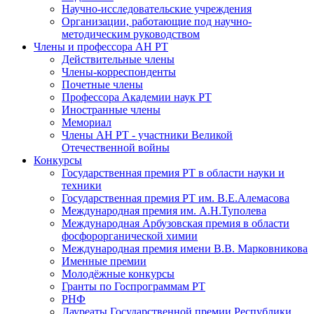
Научно-исследовательские учреждения
Организации, работающие под научно-
методическим руководством
Члены и профессора АН РТ
Действительные члены
Члены-корреспонденты
Почетные члены
Профессора Академии наук РТ
Иностранные члены
Мемориал
Члены АН РТ - участники Великой
Отечественной войны
Конкурсы
Государственная премия РТ в области науки и
техники
Государственная премия РТ им. В.Е.Алемасова
Международная премия им. А.Н.Туполева
Международная Арбузовская премия в области
фосфорорганической химии
Международная премия имени В.В. Марковникова
Именные премии
Молодёжные конкурсы
Гранты по Госпрограммам РТ
РНФ
Лауреаты Государственной премии Республики