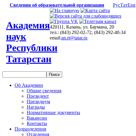
Сведения об образовательной организации
Рус
Тат
Eng
Академия
420111, Казань, ул. Баумана, 20
тел.: (843) 292-02-72, (843) 292-40-34
наук
email:
an.rt@tatar.ru
Республики
Татарстан
Об Академии
Общие сведения
Президент
Президиум
Награды
Нормативные документы
Вакансии
Контакты
Подразделения
Отделения