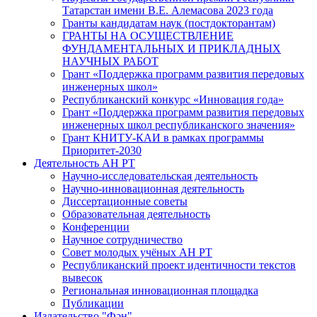
Татарстан имени В.Е. Алемасова 2023 года
Гранты кандидатам наук (постдокторантам)
ГРАНТЫ НА ОСУЩЕСТВЛЕНИЕ
ФУНДАМЕНТАЛЬНЫХ И ПРИКЛАДНЫХ
НАУЧНЫХ РАБОТ
Грант «Поддержка программ развития передовых
инженерных школ»
Республиканский конкурс «Инновация года»
Грант «Поддержка программ развития передовых
инженерных школ республиканского значения»
Грант КНИТУ-КАИ в рамках программы
Приоритет-2030
Деятельность АН РТ
Научно-исследовательская деятельность
Научно-инновационная деятельность
Диссертационные советы
Образовательная деятельность
Конференции
Научное сотрудничество
Совет молодых учёных АН РТ
Республиканский проект идентичности текстов
вывесок
Региональная инновационная площадка
Публикации
Издательство "Фән"