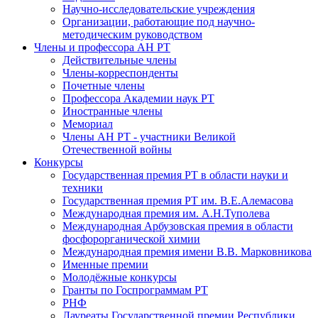
Научно-исследовательские учреждения
Организации, работающие под научно-
методическим руководством
Члены и профессора АН РТ
Действительные члены
Члены-корреспонденты
Почетные члены
Профессора Академии наук РТ
Иностранные члены
Мемориал
Члены АН РТ - участники Великой
Отечественной войны
Конкурсы
Государственная премия РТ в области науки и
техники
Государственная премия РТ им. В.Е.Алемасова
Международная премия им. А.Н.Туполева
Международная Арбузовская премия в области
фосфорорганической химии
Международная премия имени В.В. Марковникова
Именные премии
Молодёжные конкурсы
Гранты по Госпрограммам РТ
РНФ
Лауреаты Государственной премии Республики