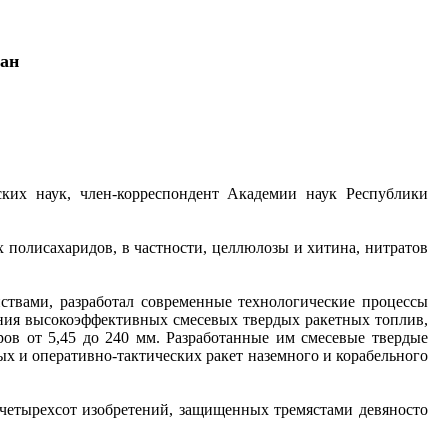
тан
ских наук, член-корреспондент Академии наук Республики
полисахаридов, в частности, целлюлозы и хитина, нитратов
ствами, разработал современные технологические процессы
ания высокоэффективных смесевых твердых ракетных топлив,
ров от 5,45 до 240 мм. Разработанные им смесевые твердые
х и оперативно-тактических ракет наземного и корабельного
е четырехсот изобретений, защищенных тремястами девяносто