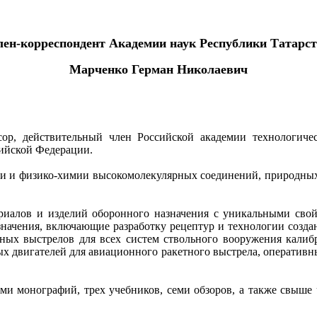
ен-корреспондент Академии наук Республики Татарс
Марченко Герман Николаевич
ссор, действительный член Российской академии технологиче
сийской Федерации.
ии и физико-химии высокомолекулярных соединений, природных 
иалов и изделий оборонного назначения с уникальными свой
начения, включающие разработку рецептур и технологии созд
ьных выстрелов для всех систем ствольного вооружения калиб
х двигателей для авиационного ракетного выстрела, оперативны
еми монографий, трех учебников, семи обзоров, а также свыш