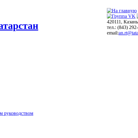
420111, Казань
атарстан
тел.: (843) 292
email:
an.rt@tata
м руководством