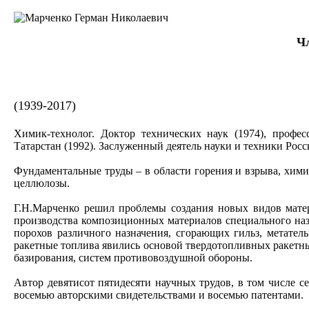
Чл
(1939-2017)
Химик-технолог. Доктор технических наук (1974), профе
Татарстан (1992). Заслуженный деятель науки и техники Рос
Фундаментальные труды – в области горения и взрыва, хим
целлюлозы.
Г.Н.Марченко решил проблемы создания новых видов матер
производства композиционных материалов специального наз
порохов различного назначения, сгорающих гильз, метател
ракетные топлива явились основой твердотопливных ракетны
базирования, систем противовоздушной обороны.
Автор девятисот пятидесяти научных трудов, в том числе с
восемью авторскими свидетельствами и восемью патентами.