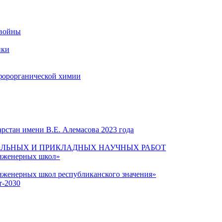
 войны
ики
форорганической химии
рстан имени В.Е. Алемасова 2023 года
ЛЬНЫХ И ПРИКЛАДНЫХ НАУЧНЫХ РАБОТ
инженерных школ»
нженерных школ республиканского значения»
т-2030