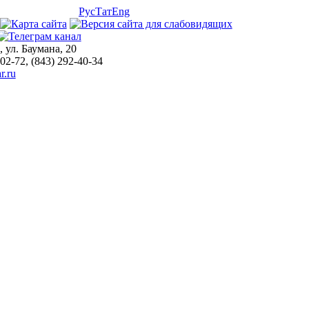
Рус
Тат
Eng
, ул. Баумана, 20
-02-72, (843) 292-40-34
r.ru