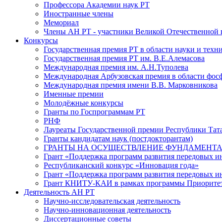
Профессора Академии наук РТ
Иностранные члены
Мемориал
Члены АН РТ - участники Великой Отечественной
Конкурсы
Государственная премия РТ в области науки и техн
Государственная премия РТ им. В.Е.Алемасова
Международная премия им. А.Н.Туполева
Международная Арбузовская премия в области фос
Международная премия имени В.В. Марковникова
Именные премии
Молодёжные конкурсы
Гранты по Госпрограммам РТ
РНФ
Лауреаты Государственной премии Республики Тата
Гранты кандидатам наук (постдокторантам)
ГРАНТЫ НА ОСУЩЕСТВЛЕНИЕ ФУНДАМЕНТА
Грант «Поддержка программ развития передовых 
Республиканский конкурс «Инновация года»
Грант «Поддержка программ развития передовых и
Грант КНИТУ-КАИ в рамках программы Приорите
Деятельность АН РТ
Научно-исследовательская деятельность
Научно-инновационная деятельность
Диссертационные советы