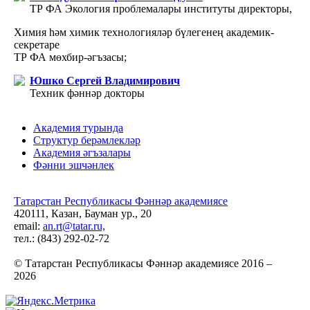
ТР ФА Экология проблемалары институты директоры,
Химия һәм химик технологияләр бүлегенең академик-
секретаре
ТР ФА мөхбир-әгъзасы;
Юшко Сергей Владимирович
Техник фәннәр докторы
Академия турында
Структур берәмлекләр
Академия әгъзалары
Фәнни эшчәнлек
Татарстан Республикасы Фәннәр академиясе
420111, Казан, Бауман ур., 20
email:
an.rt@tatar.ru,
тел.: (843) 292-02-72
© Татарстан Республикасы Фәннәр академиясе 2016 –
2026