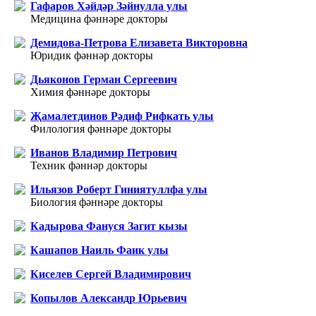
Гафаров Хәйдәр Зәйнулла улы
Медицина фәннәре докторы
Демидова-Петрова Елизавета Викторовна
Юридик фәннәр докторы
Дьяконов Герман Сергеевич
Химия фәннәре докторы
Җамалетдинов Рәдиф Рифкать улы
Филология фәннәре докторы
Иванов Владимир Петрович
Техник фәннәр докторы
Ильязов Роберт Гиниятуллфа улы
Биология фәннәре докторы
Кадырова Фануся Загит кызы
Кашапов Наиль Фаик улы
Киселев Сергей Владимирович
Копылов Александр Юрьевич