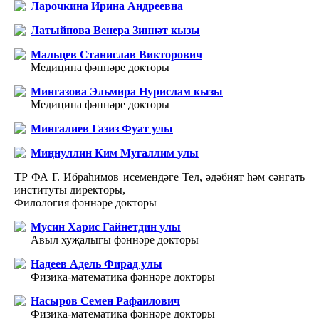
Ларочкина Ирина Андреевна
Латыйпова Венера Зиннәт кызы
Мальцев Станислав Викторович
Медицина фәннәре докторы
Мингазова Эльмира Нурислам кызы
Медицина фәннәре докторы
Мингалиев Газиз Фуат улы
Миңнуллин Ким Мугаллим улы
ТР ФА Г. Ибраһимов исемендәге Тел, әдәбият һәм сәнгать
институты директоры,
Филология фәннәре докторы
Мусин Харис Гайнетдин улы
Авыл хуҗалыгы фәннәре докторы
Надеев Адель Фирад улы
Физика-математика фәннәре докторы
Насыров Семен Рафаилович
Физика-математика фәннәре докторы