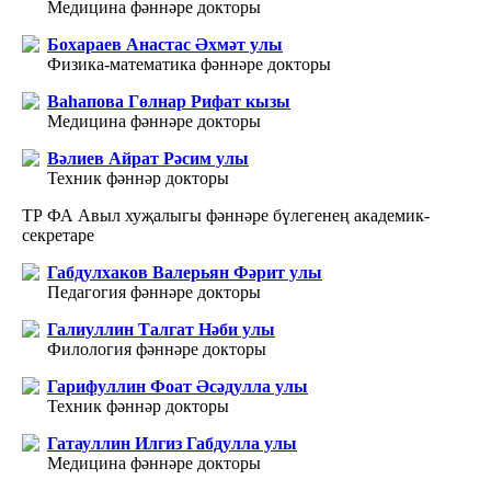
Медицина фәннәре докторы
Бохараев Анастас Әхмәт улы
Физика-математика фәннәре докторы
Ваһапова Гөлнар Рифат кызы
Медицина фәннәре докторы
Вәлиев Айрат Рәсим улы
Техник фәннәр докторы
ТР ФА Авыл хуҗалыгы фәннәре бүлегенең академик-
секретаре
Габдулхаков Валерьян Фәрит улы
Педагогия фәннәре докторы
Галиуллин Талгат Нәби улы
Филология фәннәре докторы
Гарифуллин Фоат Әсәдулла улы
Техник фәннәр докторы
Гатауллин Илгиз Габдулла улы
Медицина фәннәре докторы