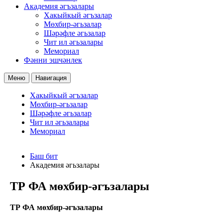
Академия әгъзалары
Хакыйкый әгъзалар
Мөхбир-әгьзалар
Шәрәфле әгьзалар
Чит ил әгьзалары
Мемориал
Фәнни эшчәнлек
Меню
Навигация
Хакыйкый әгъзалар
Мөхбир-әгьзалар
Шәрәфле әгьзалар
Чит ил әгьзалары
Мемориал
Баш бит
Академия әгьзалары
ТР ФА мөхбир-әгъзалары
ТР ФА мөхбир-әгъзалары