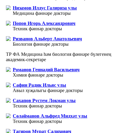
Низамов Илдус Галириза улы
Медицина фәннәре докторы
Попов Игорь Александрович
Техник фәннәр докторы
Ризванов Альберт Анатольевич
Биология фәннәре докторы
ТР ФА Медицина һәм биология фәннәре бүлегенең
академик-секретаре
Романов Геннадий Васильевич
Химия фәннәре докторы
Сафин Радик Ильяс улы
Авыл хуҗалыгы фәннәре докторы
Сахапов Рустем Локман улы
Техник фәннәр докторы
Сөләйманов Альфред Мидхәт улы
Техник фәннәр докторы
Тагиров Мурат Салихович