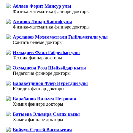
Аблаев Фәрит Мансур улы
Физика-математика фәннәре докторы
Аминов Линар Кәшиф улы
Физика-математика фәннәре докторы
Арсланов Мөхәммәтгали Гыйльмегали улы
Сәнгать белеме докторы
Әхмәдиев Фаил Габделбәр улы
Техник фәннәр докторы
Әхмәдиева Роза Шәйхәйдар кызы
Педагогия фәннәре докторы
Баhаветдинов Флер Нуретдин улы
Юридик фәннәр докторы
Барабанов Вильям Петрович
Химия фәннәре докторы
Батыева Эльвира Салих кызы
Химия фәннәре докторы
Бойчук Сергей Васильевич