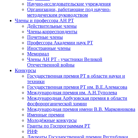
Научно-исследовательские учреждения
Организации, работающие под научно-
методическим руководством
Члены и профессора АН РТ
Действительные члены
Члены-корреспонденты
Почетные члены
Профессора Академии наук РТ
Иностранные члены
Мемориал
Члены АН РТ - участники Великой
Отечественной войны
Конкурсы
Государственная премия РТ в области науки и
техники
Государственная премия РТ им. В.Е.Алемасова
Международная премия им. А.Н.Туполева
Международная Арбузовская премия в области
фосфорорганической химии
Международная премия имени В.В. Марковникова
Именные премии
Молодёжные конкурсы
Гранты по Госпрограммам РТ
РНФ
Лауреаты Государственной премии Республики