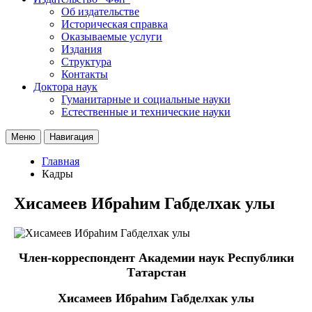
Об издательстве
Историческая справка
Оказываемые услуги
Издания
Структура
Контакты
Доктора наук
Гуманитарные и социальные науки
Естественные и технические науки
Меню
Навигация
Главная
Кадры
Хисамеев Ибраһим Габделхак улы
Член-корреспондент Академии наук Республики
Татарстан
Хисамеев Ибраһим Габделхак улы