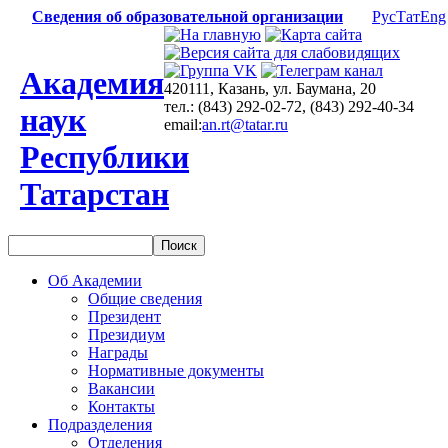
Сведения об образовательной организации
Рус
Тат
Eng
Академия
420111, Казань, ул. Баумана, 20
тел.: (843) 292-02-72, (843) 292-40-34
наук
email:
an.rt@tatar.ru
Республики
Татарстан
Об Академии
Общие сведения
Президент
Президиум
Награды
Нормативные документы
Вакансии
Контакты
Подразделения
Отделения