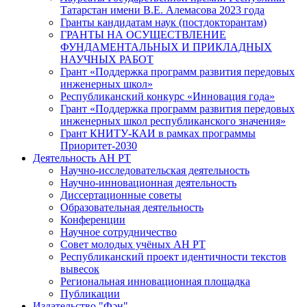
Татарстан имени В.Е. Алемасова 2023 года
Гранты кандидатам наук (постдокторантам)
ГРАНТЫ НА ОСУЩЕСТВЛЕНИЕ
ФУНДАМЕНТАЛЬНЫХ И ПРИКЛАДНЫХ
НАУЧНЫХ РАБОТ
Грант «Поддержка программ развития передовых
инженерных школ»
Республиканский конкурс «Инновация года»
Грант «Поддержка программ развития передовых
инженерных школ республиканского значения»
Грант КНИТУ-КАИ в рамках программы
Приоритет-2030
Деятельность АН РТ
Научно-исследовательская деятельность
Научно-инновационная деятельность
Диссертационные советы
Образовательная деятельность
Конференции
Научное сотрудничество
Совет молодых учёных АН РТ
Республиканский проект идентичности текстов
вывесок
Региональная инновационная площадка
Публикации
Издательство "Фән"