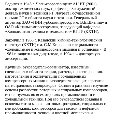
Родился в 1945 г. Член-корреспондент АН РТ (2001),
доктор технических наук, профессор. Заслуженный
деятель науки и техники РТ. Лауреат Государственной
премии РТ в области науки и техники. Генеральный
директор ЗАО «НИИтурбокомпрессор им. В.Б.Шнеппа» и
ОАО «Казанькомпрессормаш», заведующий кафедрой
«Холодильная техника и технологии» КГТУ (КХТИ).
Закончил в 1968 г. Казанский химико-технологический
институт (КХТИ) им. С.М.Кирова по специальности
«холодильные и компрессорные машины и установки». В
1981 г. защитил кандидатскую, в 1994 г. – докторскую
диссертации.
Крупный руководитель-организатор, известный
специалист в области теории, расчета, проектирования,
изготовления и эксплуатации промышленных
компрессорных машин и газоперекачивающих агрегатов
магистральных газопроводов. Создал и развивает научные
основы разработки роторных и спиральных компрессоров,
используемых во всех отраслях промышленности и
холодильной технике. Под его руководством созданы и
освоены сотни марок винтовых, роторных, спиральных и
центробежных компрессоров для газовой и нефтяной
промышленности, черной и цветной металлургии,