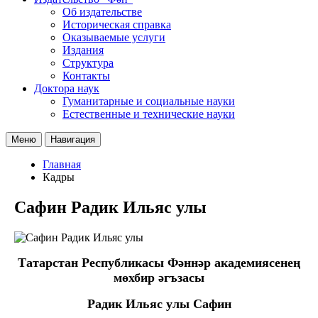
Об издательстве
Историческая справка
Оказываемые услуги
Издания
Структура
Контакты
Доктора наук
Гуманитарные и социальные науки
Естественные и технические науки
Меню
Навигация
Главная
Кадры
Сафин Радик Ильяс улы
Татарстан Республикасы Фәннәр академиясенең
мөхбир әгъзасы
Радик Ильяс улы Сафин