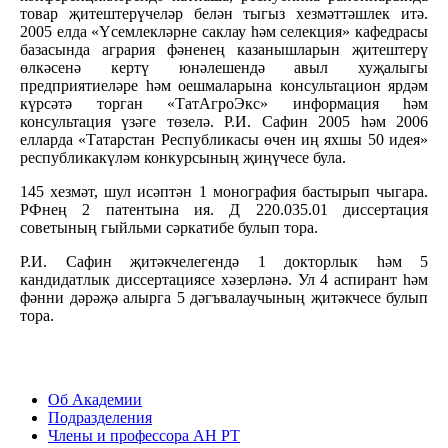
товар җитештерүчеләр белән тыгыз хезмәттәшлек итә.
2005 елда «Үсемлекләрне саклау һәм селекция» кафедрасы
базасында агрария фәненең казанышларын җитештерү
өлкәсенә кертү юнәлешендә авыл хуҗалыгы
предприятиеләре һәм оешмаларына консультацион ярдәм
күрсәтә торган «ТатАгроЭкс» информация һәм
консультация үзәге төзелә. Р.И. Сафин 2005 һәм 2006
елларда «Татарстан Республикасы өчен иң яхшы 50 идея»
республикакүләм конкурсының җиңүчесе була.
145 хезмәт, шул исәптән 1 монография бастырып чыгара.
РФнең 2 патентына ия. Д 220.035.01 диссертация
советының гыйльми сәркатибе булып тора.
Р.И. Сафин җитәкчелегендә 1 докторлык һәм 5
кандидатлык диссертациясе хәзерләнә. Ул 4 аспирант һәм
фәнни дәрәҗә алырга 5 дәгъвалаучының җитәкчесе булып
тора.
Об Академии
Подразделения
Члены и профессора АН РТ