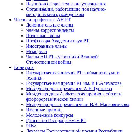
Научно-исследовательские учреждения
Организации, работающие под научно-
методическим руководством
Члены и профессора АН РТ
Действительные члены
Члены-корреспонденты
Почетные члены
Профессора Академии наук РТ
Иностранные члены
Мемориал
Члены АН РТ - участники Великой
Отечественной войны
Конкурсы
Государственная премия РТ в области науки и
техники
Государственная премия РТ им. В.Е.Алемасова
Международная премия им. А.Н.Туполева
Международная Арбузовская премия в области
фосфорорганической химии
Международная премия имени В.В. Марковникова
Именные премии
Молодёжные конкурсы
Гранты по Госпрограммам РТ
РНФ
Лауреаты Государственной премии Республики