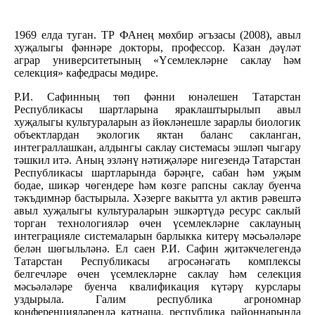
1969 елда туган. ТР ФАнең мөхбир әгъзасы (2008), авыл
хуҗалыгы фәннәре докторы, профессор. Казан дәүләт
аграр университетының «Үсемлекләрне саклау һәм
селекция» кафедрасы мөдире.
Р.И. Сафинның төп фәнни юнәлешен Татарстан
Республикасы шартларына яраклаштырылып авыл
хуҗалыгы культураларын аз йөкләнешле зарарлы биологик
объектлардан экологик яктан баланс сакланган,
интеграллашкан, алдынгы саклау системасы эшләп чыгару
тәшкил итә. Аның эзләнү нәтиҗәләре нигезендә Татарстан
Республикасы шартларында бәрәңге, сабан һәм уҗым
бодае, шикәр чөгендере һәм көзге рапсны саклау буенча
тәкъдимнәр бастырыла. Хәзерге вакытта ул актив рәвештә
авыл хуҗалыгы культураларын эшкәртүдә ресурс саклый
торган технологияләр өчен үсемлекләрне саклауның
интеграцияле системаларын барлыкка китерү мәсьәләләре
белән шөгыльләнә. Ел саен Р.И. Сафин җитәкчелегендә
Татарстан Республикасы агросәнәгать комплексы
белгечләре өчен үсемлекләрне саклау һәм селекция
мәсьәләләре буенча квалификация күтәрү курслары
уздырыла. Галим республика агрономнар
конференцияләрендә катнаша, республика районнарында