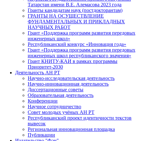
Татарстан имени В.Е. Алемасова 2023 года
Гранты кандидатам наук (постдокторантам)
ГРАНТЫ НА ОСУЩЕСТВЛЕНИЕ
ФУНДАМЕНТАЛЬНЫХ И ПРИКЛАДНЫХ
НАУЧНЫХ РАБОТ
Грант «Поддержка программ развития передовых
инженерных школ»
Республиканский конкурс «Инновация года»
Грант «Поддержка программ развития передовых
инженерных школ республиканского значения»
Грант КНИТУ-КАИ в рамках программы
Приоритет-2030
Деятельность АН РТ
Научно-исследовательская деятельность
Научно-инновационная деятельность
Диссертационные советы
Образовательная деятельность
Конференции
Научное сотрудничество
Совет молодых учёных АН РТ
Республиканский проект идентичности текстов
вывесок
Региональная инновационная площадка
Публикации
Издательство "Фән"