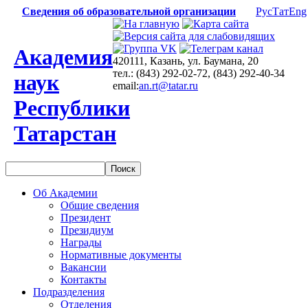
Сведения об образовательной организации
Рус
Тат
Eng
Академия
420111, Казань, ул. Баумана, 20
тел.: (843) 292-02-72, (843) 292-40-34
наук
email:
an.rt@tatar.ru
Республики
Татарстан
Об Академии
Общие сведения
Президент
Президиум
Награды
Нормативные документы
Вакансии
Контакты
Подразделения
Отделения