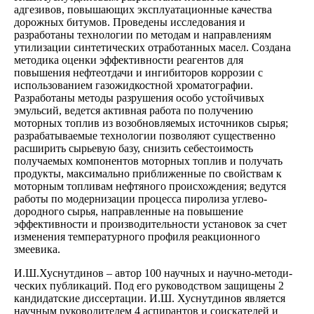
адгезивов, повышающих эксплуатационные качества
дорожных битумов. Проведены исследования и
разработаны технологии по методам и направлениям
утилизации синтетических отработанных масел. Создана
методика оценки эффективности реагентов для
повышения нефтеотдачи и ингибиторов коррозии с
исполь­зованием газожидкостной хроматографии.
Разработаны методы разрушения особо устойчивых
эмульсий, ведется активная работа по получению
моторных топлив из возобновляемых источников сырья;
разрабатываемые техно­логии позволяют существенно
расширить сырьевую базу, снизить себестоимость
получаемых компонентов моторных топлив и получать
продукты, максимально приближенные по свойствам к
моторным топливам нефтяного происхождения; ведутся
работы по модернизации процесса пиролиза углево­
дородного сырья, направленные на повышение
эффективности и производительности установок за счет
изменения температур­ного профиля реакционного
змеевика.
И.Ш.Хуснутдинов – автор 100 научных и научно-методи­
ческих публикаций. Под его руководством защищены 2
канди­датские диссертации. И.Ш. Хуснутдинов является
научным руко­водителем 4 аспирантов и соискателей и