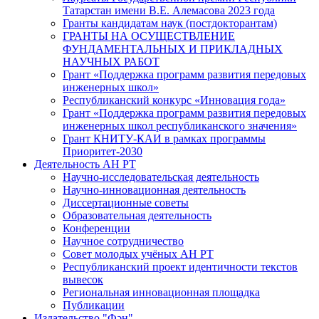
Татарстан имени В.Е. Алемасова 2023 года
Гранты кандидатам наук (постдокторантам)
ГРАНТЫ НА ОСУЩЕСТВЛЕНИЕ
ФУНДАМЕНТАЛЬНЫХ И ПРИКЛАДНЫХ
НАУЧНЫХ РАБОТ
Грант «Поддержка программ развития передовых
инженерных школ»
Республиканский конкурс «Инновация года»
Грант «Поддержка программ развития передовых
инженерных школ республиканского значения»
Грант КНИТУ-КАИ в рамках программы
Приоритет-2030
Деятельность АН РТ
Научно-исследовательская деятельность
Научно-инновационная деятельность
Диссертационные советы
Образовательная деятельность
Конференции
Научное сотрудничество
Совет молодых учёных АН РТ
Республиканский проект идентичности текстов
вывесок
Региональная инновационная площадка
Публикации
Издательство "Фән"