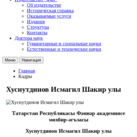
Об издательстве
Историческая справка
Оказываемые услуги
Издания
Структура
Контакты
Доктора наук
Гуманитарные и социальные науки
Естественные и технические науки
Меню
Навигация
Главная
Кадры
Хуснутдинов Исмагил Шакир улы
Татарстан Республикасы Фәннәр академиясе
мөхбир-әгъзасы
Хуснутдинов Исмагил Шакир улы