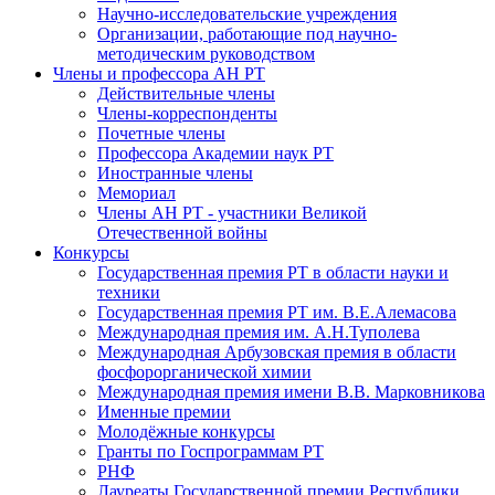
Научно-исследовательские учреждения
Организации, работающие под научно-
методическим руководством
Члены и профессора АН РТ
Действительные члены
Члены-корреспонденты
Почетные члены
Профессора Академии наук РТ
Иностранные члены
Мемориал
Члены АН РТ - участники Великой
Отечественной войны
Конкурсы
Государственная премия РТ в области науки и
техники
Государственная премия РТ им. В.Е.Алемасова
Международная премия им. А.Н.Туполева
Международная Арбузовская премия в области
фосфорорганической химии
Международная премия имени В.В. Марковникова
Именные премии
Молодёжные конкурсы
Гранты по Госпрограммам РТ
РНФ
Лауреаты Государственной премии Республики