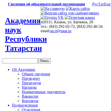
Сведения об образовательной организации
Рус
Тат
Eng
Академия
420111, Казань, ул. Баумана, 20
тел.: (843) 292-02-72, (843) 292-40-34
наук
email:
an.rt@tatar.ru
Республики
Татарстан
Об Академии
Общие сведения
Президент
Президиум
Награды
Нормативные документы
Вакансии
Контакты
Подразделения
Отделения