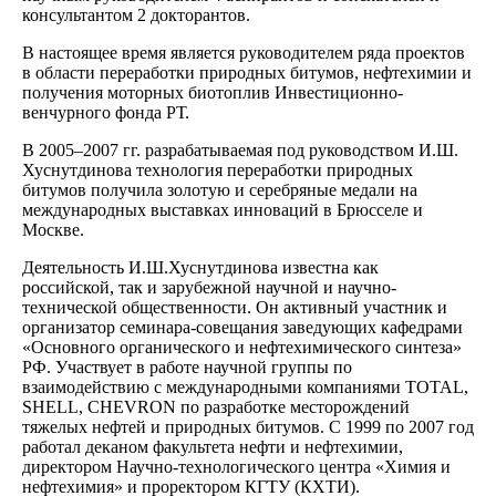
консультантом 2 докторантов.
В настоящее время является руководителем ряда проектов
в области переработки природных битумов, нефтехимии и
полу­чения моторных биотоплив Инвестиционно-
венчурного фонда РТ.
В 2005–2007 гг. разрабатываемая под руководством И.Ш.
Хуснутдинова технология переработки природных
битумов получила золотую и серебряные медали на
международных выставках инноваций в Брюсселе и
Москве.
Деятельность И.Ш.Хуснутдинова известна как
российской, так и зарубежной научной и научно-
технической обществен­ности. Он активный участник и
организатор семинара-совещания заведующих кафедрами
«Основного органического и нефтехими­ческого синтеза»
РФ. Участвует в работе научной группы по
взаимодействию с международными компаниями TOTAL,
SHELL, CHEVRON по разработке месторождений
тяжелых нефтей и природных битумов. С 1999 по 2007 год
работал деканом факультета нефти и нефтехимии,
директором Научно-технологического центра «Химия и
нефтехимия» и проректором КГТУ (КХТИ).