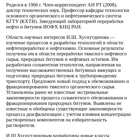
Родился в 1966 г. Член-корреспондент АН РТ (2008),
доктор техни­ческих наук. Профессор кафедры техно­логии
основного органического и нефте­химического синтеза
КГТУ (КХТИ). Заведую­щий лабораторией переработки
нефти и битумов ИОФХ КНЦ РАН.
Область научных интересов И.Ш. Хуснутдинова —
изучение процессов и разработка технологий в области
нефтепереработки и нефтехимии. Основные результаты
получены им в области переработки тяжелого нефтяного
сырья, природных битумов и нефтяных остатков. Им
разработана сольвентная технология, направленная на
получение высококачественных битумных вяжу­щих и
подготовку природных битумов к трубопроводному
транспорту. Предложен новый подход к обезвоживанию и
фрак­ционированию тяжелого органического сырья.
Установлены ранее не известные экстремальные
закономерности процесса сольвентного обезвоживания и
фракционирования природных битумов. Выявлены не
известные и обобщены существующие закономерности
процесса деасфальтизации с учетом влияния концентрации
растворенных компонентов на избирательность
растворителя.
И.Ш.Хуснутдиновым разработаны новые классы