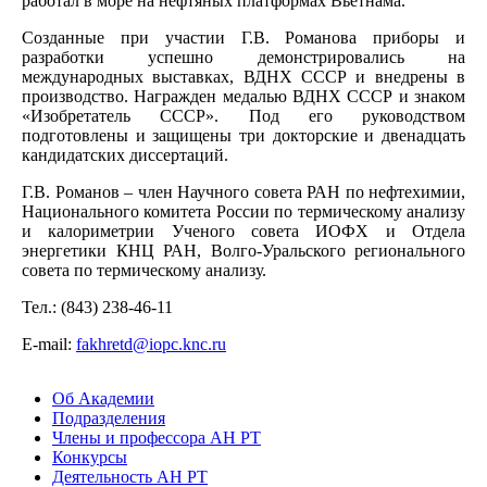
работал в море на нефтяных платформах Вьетнама.
Созданные при участии Г.В. Романова приборы и
разработки успешно демонстрировались на
международных выставках, ВДНХ СССР и внедрены в
производство. Награжден медалью ВДНХ СССР и знаком
«Изобретатель СССР». Под его руководством
подготовлены и защищены три докторские и двенадцать
кандидатских диссертаций.
Г.В. Романов – член Научного совета РАН по нефтехимии,
Национального комитета России по термическому анализу
и калориметрии Ученого совета ИОФХ и Отдела
энергетики КНЦ РАН, Волго-Уральского регионального
совета по термическому анализу.
Тел.: (843) 238-46-11
Е-mail:
fakhretd@iopc.knc.ru
Об Академии
Подразделения
Члены и профессора АН РТ
Конкурсы
Деятельность АН РТ