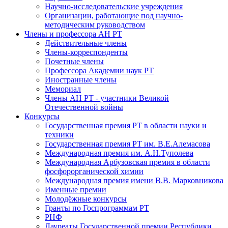
Научно-исследовательские учреждения
Организации, работающие под научно-
методическим руководством
Члены и профессора АН РТ
Действительные члены
Члены-корреспонденты
Почетные члены
Профессора Академии наук РТ
Иностранные члены
Мемориал
Члены АН РТ - участники Великой
Отечественной войны
Конкурсы
Государственная премия РТ в области науки и
техники
Государственная премия РТ им. В.Е.Алемасова
Международная премия им. А.Н.Туполева
Международная Арбузовская премия в области
фосфорорганической химии
Международная премия имени В.В. Марковникова
Именные премии
Молодёжные конкурсы
Гранты по Госпрограммам РТ
РНФ
Лауреаты Государственной премии Республики