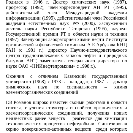
Родился в 1946 г. Доктор химических наук (1987),
профессор (1992), член-корреспондент АН РТ (1995),
действительный член Международной академии
информатизации (1995), действительный член Российской
академии естественных наук РФ (2000). Заслуженный
деятель науки Республики Татарстан (1995), лауреат
Государственной премии РТ в области науки и техники
(1997). Заведующий лабораторией химии нефти Института
органической и физической химии им. А.Е.Арбузова КНЦ
РАН (с 1981 г.), директор Научно-исследовательского
центра трудноизвлекаемых запасов нефти и природных
битумов АНТ, заместитель генерального директора по
науке ОАО «НИИнефтепромхим» с 1998 г.).
Окончил с отличием Казанский государственный
университет (1968), с 1973 г. – кандидат, с 1987 г. – доктор
химических наук по специальности – химия
элементоорганических соединений.
Г.В.Романов широко известен своими работами в области
синтеза, изучения структуры и свойств органических и
элементоорганических соединений, получения новых
неизвестных ранее веществ – реагентов для химизации
технологических процессов нефтедобычи. Синтезировал
серию поверхностно-активных веществ, среди которых