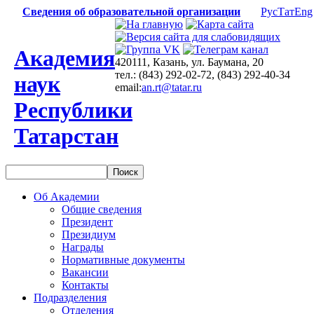
Сведения об образовательной организации
Рус
Тат
Eng
Академия
420111, Казань, ул. Баумана, 20
тел.: (843) 292-02-72, (843) 292-40-34
наук
email:
an.rt@tatar.ru
Республики
Татарстан
Об Академии
Общие сведения
Президент
Президиум
Награды
Нормативные документы
Вакансии
Контакты
Подразделения
Отделения