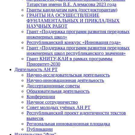
Татарстан имени В.Е. Алемасова 2023 года
Гранты кандидатам наук (постдокторантам)
ГРАНТЫ НА ОСУЩЕСТВЛЕНИЕ
ФУНДАМЕНТАЛЬНЫХ И ПРИКЛАДНЫХ
НАУЧНЫХ РАБОТ
Грант «Поддержка программ развития передовых
инженерных школ»
Республиканский конкурс «Инновация года»
Грант «Поддержка программ развития передовых
инженерных школ республиканского значения»
Грант КНИТУ-КАИ в рамках программы
Приоритет-2030
Деятельность АН РТ
Научно-исследовательская деятельность
Научно-инновационная деятельность
Диссертационные советы
Образовательная деятельность
Конференции
Научное сотрудничество
Совет молодых учёных АН РТ
Республиканский проект идентичности текстов
вывесок
Региональная инновационная площадка
Публикации
Издательство "Фән"