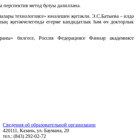
 перспектив метод булуы дәлилләнә.
алары технологиясе» юнәлешен җитәкли. Э.С.Батыева – илдә
ның җитәкчелегендә егерме кандидатлык һәм өч докторлык
ераны» билгесе, Россия Федерациясе Фәннәр академиясе
Сведения об образовательной организации
420111, Казань, ул. Баумана, 20
тел.: (843) 292-02-72