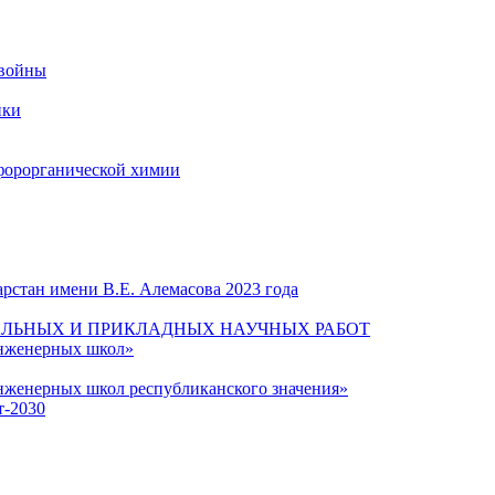
 войны
ики
форорганической химии
рстан имени В.Е. Алемасова 2023 года
ЛЬНЫХ И ПРИКЛАДНЫХ НАУЧНЫХ РАБОТ
инженерных школ»
нженерных школ республиканского значения»
т-2030