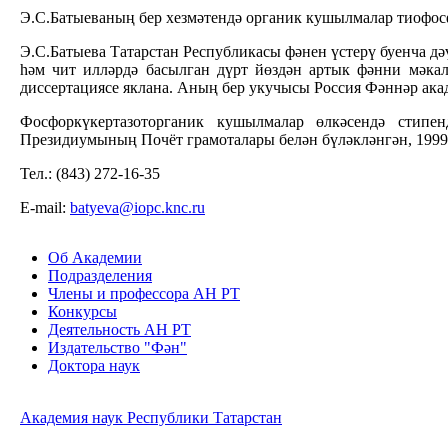
Э.С.Батыеваның бер хезмәтендә органик кушылмалар тиофосф
Э.С.Батыева Татарстан Республикасы фәнен үстерү буенча 
һәм чит илләрдә басылган дүрт йөздән артык фәнни мәка
диссертациясе яклана. Аның бер укучысы Россия Фәннәр ака
Фосфоркүкертазоторганик кушылмалар өлкәсендә стипен
Президиумының Почёт грамоталары белән бүләкләнгән, 1999 
Тел.: (843) 272-16-35
E-mail:
batyeva@iopc.knc.ru
Об Академии
Подразделения
Члены и профессора АН РТ
Конкурсы
Деятельность АН РТ
Издательство "Фән"
Доктора наук
Академия наук Республики Татарстан