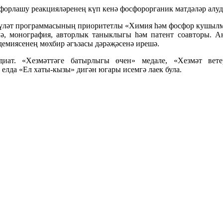
орлашу реакцияләренең күп кенә фосфорорганик матдәләр алуда
дәүләт программасының приоритетлы «Химия һәм фосфор кушылм
лә, монография, авторлык таныклыгы һәм патент соавторы. А
демиясенең мөхбир әгъзасы дәрәҗәсенә ирешә.
диат. «Хезмәттәге батырлыгы өчен» медале, «Хезмәт вет
елда «Ел хаты-кызы» дигән югары исемгә лаек була.