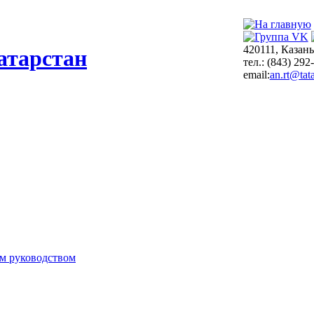
420111, Казань
атарстан
тел.: (843) 292
email:
an.rt@tata
м руководством