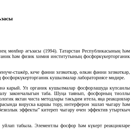
ъзасы
нең мөхбир әгъзасы (1994). Татарстан Республикасының һәм
Органик һәм физик химия институтының фосфоркүкерторганик
үче-стажёр, кече фәнни хезмәткәр, өлкән фәнни хезмәткәр,
ң фосфоркүкерторганик кушылмалар лабораториясе мөдире.
енә карый. Ул органик кушылмалар фосфорлашуда күпсанлы
аркалу закончалыгын таба. Шуңа таянып, фосфорның тиоллы
логик яктан чиста методлары тәкъдим ителә, яңа реакцияләр
арасында вируска каршы тору, интерферон эшләп чыгару һәм
“безизлык эффекты” китереп чыгару өчен эффектив утырткыч
 уйлап табыла. Элементлы фосфор һәм күкерт реакцияләре