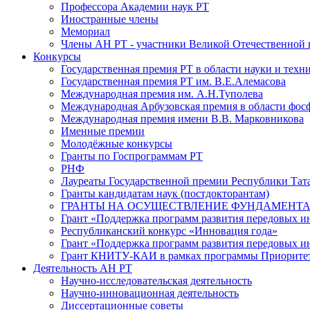
Профессора Академии наук РТ
Иностранные члены
Мемориал
Члены АН РТ - участники Великой Отечественной
Конкурсы
Государственная премия РТ в области науки и техн
Государственная премия РТ им. В.Е.Алемасова
Международная премия им. А.Н.Туполева
Международная Арбузовская премия в области фос
Международная премия имени В.В. Марковникова
Именные премии
Молодёжные конкурсы
Гранты по Госпрограммам РТ
РНФ
Лауреаты Государственной премии Республики Тата
Гранты кандидатам наук (постдокторантам)
ГРАНТЫ НА ОСУЩЕСТВЛЕНИЕ ФУНДАМЕНТА
Грант «Поддержка программ развития передовых 
Республиканский конкурс «Инновация года»
Грант «Поддержка программ развития передовых и
Грант КНИТУ-КАИ в рамках программы Приорите
Деятельность АН РТ
Научно-исследовательская деятельность
Научно-инновационная деятельность
Диссертационные советы