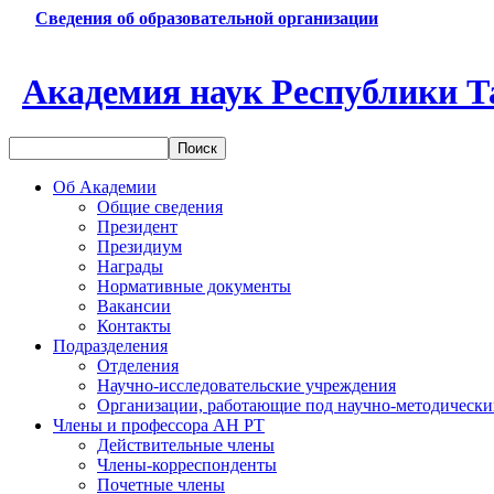
Сведения об образовательной организации
Академия наук Республики Т
Об Академии
Общие сведения
Президент
Президиум
Награды
Нормативные документы
Вакансии
Контакты
Подразделения
Отделения
Научно-исследовательские учреждения
Организации, работающие под научно-методически
Члены и профессора АН РТ
Действительные члены
Члены-корреспонденты
Почетные члены