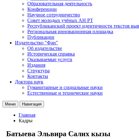
Образовательная деятельность
Конференции
Научное сотрудничество
Совет молодых учёных АН РТ
Республиканский проект идентичности текстов вы
Региональная инновационная площадка
Публикации
Издательство "Фән"
Об издательстве
Историческая справка
Оказываемые услуги
Издания
Структура
Контакты
Доктора наук
Гуманитарные и социальные науки
Естественные и технические науки
Меню
Навигация
Главная
Кадры
Батыева Эльвира Салих кызы