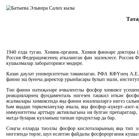
Тата
1940 елда туган. Химик-органик. Химия фәннәре докторы (
Россия Федерациясенең атказанган фән эшлеклесе. Россия 
кушылмалар лабораториясе мөдире.
Казан дәүләт университетын тәмамлаган. РФА КФҮнең А.Е.А
фәнни эш буенча директор урынбасары булып эшли, институ
Төп фәнни нәтиҗәләре өчвалентлы фосфор химиясе үсешен
реакцияләрнең фундаменталь нигезен тәшкил иткән фосфор
ясалмалары химиясендә яңа фәнни юнәлешләргә нигез салына
һәм яңадан төркемләнүләр ачыла, яңа фосфор–күкерт–азот–
иммунитетны арттыру активлыгына ия булган препаратлар, 
матдә буларак кулланыш тапкан продуктлар да бар.
Соңгы елларда тиоллы фосфор кислоталарының яңа тип эл
нигезендә төрле, шул исәптән файдалы фосфорорганик кушыл