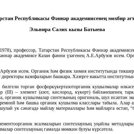
рстан Республикасы Фәннәр академиясенең мөхбир әг
Эльвира Салих кызы Батыева
1978), профессор, Татарстан Республикасы Фәннәр академиясе
Фәннәр академиясе Казан фәнни үзәгенең А.Е.Арбузов исем. 
рбузов исем. Органик һәм физик химия институтында тикшерен
т директоры вазифаларын башкара. Хәзерге вакытта институтны
 билгели торган фосфоркүкертазоторганик кушылмалар өлкәс
 (III) – элемент (азот, кислород, күкерт) бәйләнешенең т
, органик кушылмалар синтезының оригиналь, шул исәптән эко
кремний һәм башка органик кушылма класслары табыла. Алар 
шулай ук сәнәгадә майлау материаллары һәм майларга өстәп, 
ементоорганик ясалмаларын синтезлауның уңайлы методлары
малар синтезлауның гамәлдә мөмкин булуы күрсәтелә.