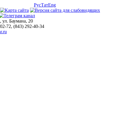
Рус
Тат
Eng
, ул. Баумана, 20
-02-72, (843) 292-40-34
r.ru