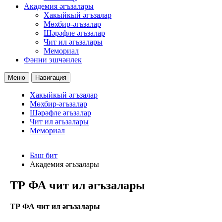
Академия әгъзалары
Хакыйкый әгъзалар
Мөхбир-әгьзалар
Шәрәфле әгьзалар
Чит ил әгьзалары
Мемориал
Фәнни эшчәнлек
Меню
Навигация
Хакыйкый әгъзалар
Мөхбир-әгьзалар
Шәрәфле әгьзалар
Чит ил әгьзалары
Мемориал
Баш бит
Академия әгьзалары
ТР ФА чит ил әгъзалары
ТР ФА чит ил әгъзалары