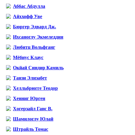
Аббас Абдулла
Айххофф Уве
Бюргер Эдвард Дж.
Ихсаноглу Экмеледдин
Любитц Вольфганг
Мёбиус Клаус
Окйай Синдир Камиль
Танзи Элизабет
Хелльбрюгге Теодор
Хенниг Юрген
Хогерзайл Ганс В.
Шамилоглу Юлай
Штрайль Томас