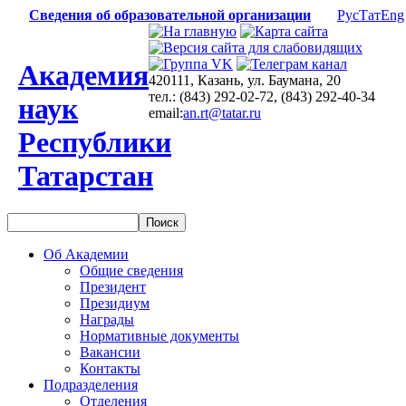
Сведения об образовательной организации
Рус
Тат
Eng
Академия
420111, Казань, ул. Баумана, 20
тел.: (843) 292-02-72, (843) 292-40-34
наук
email:
an.rt@tatar.ru
Республики
Татарстан
Об Академии
Общие сведения
Президент
Президиум
Награды
Нормативные документы
Вакансии
Контакты
Подразделения
Отделения