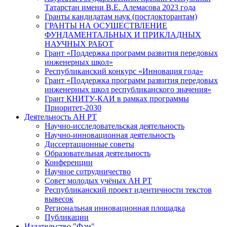
Татарстан имени В.Е. Алемасова 2023 года
Гранты кандидатам наук (постдокторантам)
ГРАНТЫ НА ОСУЩЕСТВЛЕНИЕ
ФУНДАМЕНТАЛЬНЫХ И ПРИКЛАДНЫХ
НАУЧНЫХ РАБОТ
Грант «Поддержка программ развития передовых
инженерных школ»
Республиканский конкурс «Инновация года»
Грант «Поддержка программ развития передовых
инженерных школ республиканского значения»
Грант КНИТУ-КАИ в рамках программы
Приоритет-2030
Деятельность АН РТ
Научно-исследовательская деятельность
Научно-инновационная деятельность
Диссертационные советы
Образовательная деятельность
Конференции
Научное сотрудничество
Совет молодых учёных АН РТ
Республиканский проект идентичности текстов
вывесок
Региональная инновационная площадка
Публикации
Издательство "Фән"