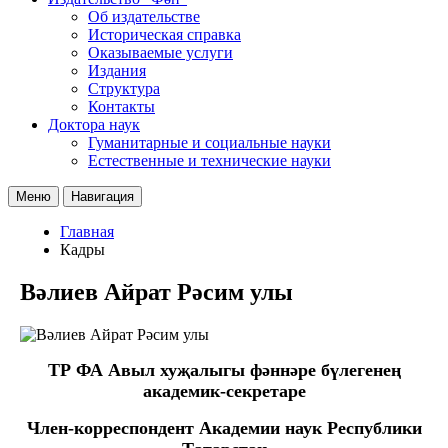
Об издательстве
Историческая справка
Оказываемые услуги
Издания
Структура
Контакты
Доктора наук
Гуманитарные и социальные науки
Естественные и технические науки
Меню
Навигация
Главная
Кадры
Вәлиев Айрат Рәсим улы
ТР ФА Авыл хуҗалыгы фәннәре бүлегенең
академик-секретаре
Член-корреспондент Академии наук Республики