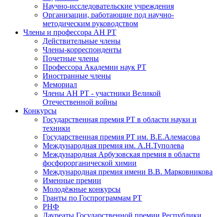
Научно-исследовательские учреждения
Организации, работающие под научно-
методическим руководством
Члены и профессора АН РТ
Действительные члены
Члены-корреспонденты
Почетные члены
Профессора Академии наук РТ
Иностранные члены
Мемориал
Члены АН РТ - участники Великой
Отечественной войны
Конкурсы
Государственная премия РТ в области науки и
техники
Государственная премия РТ им. В.Е.Алемасова
Международная премия им. А.Н.Туполева
Международная Арбузовская премия в области
фосфорорганической химии
Международная премия имени В.В. Марковникова
Именные премии
Молодёжные конкурсы
Гранты по Госпрограммам РТ
РНФ
Лауреаты Государственной премии Республики