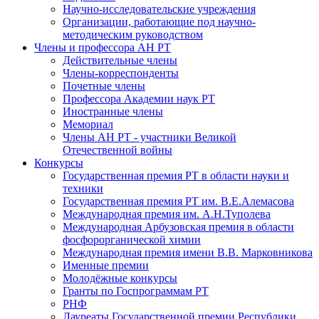
Научно-исследовательские учреждения
Организации, работающие под научно-
методическим руководством
Члены и профессора АН РТ
Действительные члены
Члены-корреспонденты
Почетные члены
Профессора Академии наук РТ
Иностранные члены
Мемориал
Члены АН РТ - участники Великой
Отечественной войны
Конкурсы
Государственная премия РТ в области науки и
техники
Государственная премия РТ им. В.Е.Алемасова
Международная премия им. А.Н.Туполева
Международная Арбузовская премия в области
фосфорорганической химии
Международная премия имени В.В. Марковникова
Именные премии
Молодёжные конкурсы
Гранты по Госпрограммам РТ
РНФ
Лауреаты Государственной премии Республики