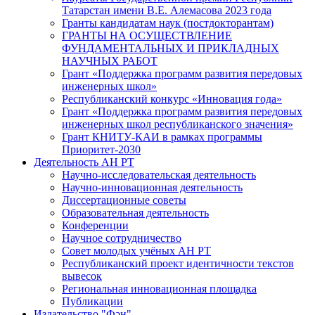
Татарстан имени В.Е. Алемасова 2023 года
Гранты кандидатам наук (постдокторантам)
ГРАНТЫ НА ОСУЩЕСТВЛЕНИЕ
ФУНДАМЕНТАЛЬНЫХ И ПРИКЛАДНЫХ
НАУЧНЫХ РАБОТ
Грант «Поддержка программ развития передовых
инженерных школ»
Республиканский конкурс «Инновация года»
Грант «Поддержка программ развития передовых
инженерных школ республиканского значения»
Грант КНИТУ-КАИ в рамках программы
Приоритет-2030
Деятельность АН РТ
Научно-исследовательская деятельность
Научно-инновационная деятельность
Диссертационные советы
Образовательная деятельность
Конференции
Научное сотрудничество
Совет молодых учёных АН РТ
Республиканский проект идентичности текстов
вывесок
Региональная инновационная площадка
Публикации
Издательство "Фән"