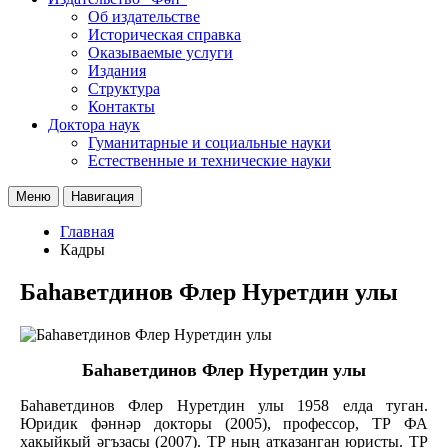
Об издательстве
Историческая справка
Оказываемые услуги
Издания
Структура
Контакты
Доктора наук
Гуманитарные и социальные науки
Естественные и технические науки
Меню
Навигация
Главная
Кадры
Баhаветдинов Флер Нуретдин улы
Баhаветдинов Флер Нуретдин улы
Баһаветдинов Флер Нуретдин улы 1958 елда туган.
Юридик фәннәр докторы (2005), профессор, ТР ФА
хакыйкый әгъзасы (2007). ТР ның атказанган юристы. ТР