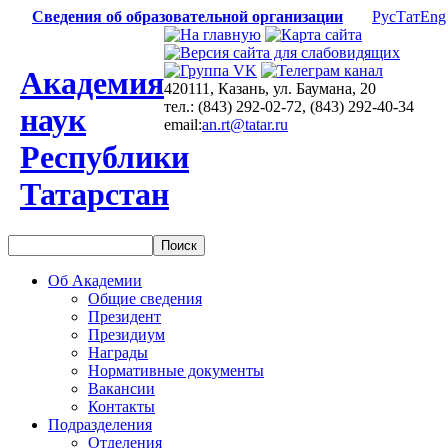
Сведения об образовательной организации
Рус
Тат
Eng
Академия
420111, Казань, ул. Баумана, 20
тел.: (843) 292-02-72, (843) 292-40-34
наук
email:
an.rt@tatar.ru
Республики
Татарстан
Об Академии
Общие сведения
Президент
Президиум
Награды
Нормативные документы
Вакансии
Контакты
Подразделения
Отделения