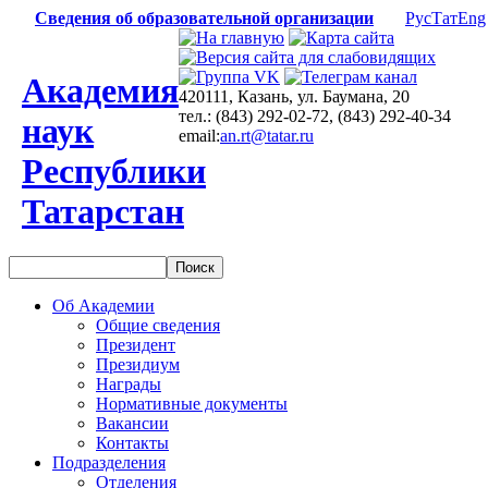
Сведения об образовательной организации
Рус
Тат
Eng
Академия
420111, Казань, ул. Баумана, 20
тел.: (843) 292-02-72, (843) 292-40-34
наук
email:
an.rt@tatar.ru
Республики
Татарстан
Об Академии
Общие сведения
Президент
Президиум
Награды
Нормативные документы
Вакансии
Контакты
Подразделения
Отделения