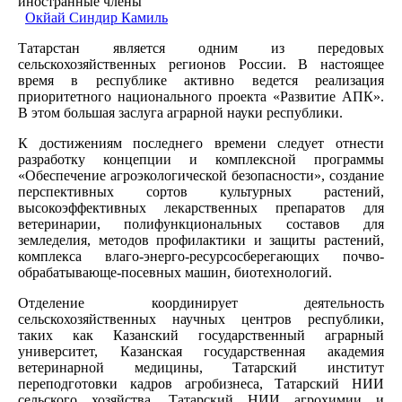
иностранные члены
Окйай Синдир Камиль
Татарстан является одним из передовых
сельскохозяйственных регионов России. В настоящее
время в республике активно ведется реализация
приоритетного национального проекта «Развитие АПК».
В этом большая заслуга аграрной науки республики.
К достижениям последнего времени следует отнести
разработку концепции и комплексной программы
«Обеспечение агроэкологической безопасности», создание
перспективных сортов культурных растений,
высокоэффективных лекарственных препаратов для
ветеринарии, полифункциональных составов для
земледелия, методов профилактики и защиты растений,
комплекса влаго-энерго-ресурсосберегающих почво-
обрабатывающе-посевных машин, биотехнологий.
Отделение координирует деятельность
сельскохозяйственных научных центров республики,
таких как Казанский государственный аграрный
университет, Казанская государственная академия
ветеринарной медицины, Татарский институт
переподготовки кадров агробизнеса, Татарский НИИ
сельского хозяйства, Татарский НИИ агрохимии и