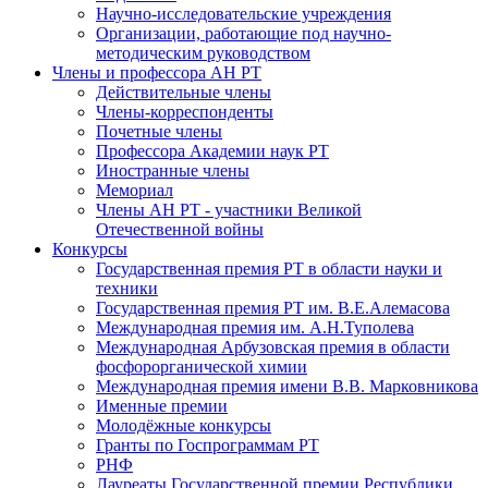
Научно-исследовательские учреждения
Организации, работающие под научно-
методическим руководством
Члены и профессора АН РТ
Действительные члены
Члены-корреспонденты
Почетные члены
Профессора Академии наук РТ
Иностранные члены
Мемориал
Члены АН РТ - участники Великой
Отечественной войны
Конкурсы
Государственная премия РТ в области науки и
техники
Государственная премия РТ им. В.Е.Алемасова
Международная премия им. А.Н.Туполева
Международная Арбузовская премия в области
фосфорорганической химии
Международная премия имени В.В. Марковникова
Именные премии
Молодёжные конкурсы
Гранты по Госпрограммам РТ
РНФ
Лауреаты Государственной премии Республики