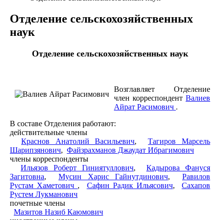
Отделение сельскохозяйственных
наук
Отделение сельскохозяйственных наук
Возглавляет Отделение
член корреспондент
Валиев
Айрат Расимович
.
В составе Отделения работают:
действительные члены
Краснов Анатолий Васильевич
,
Тагиров Марсель
Шарипзянович
,
Файзрахманов Джаудат Ибрагимович
члены корреспонденты
Ильязов Роберт Гиниятуллович
,
Кадырова Фануся
Загитовна
,
Мусин Харис Гайнутдинович
,
Равилов
Рустам Хаметович
,
Сафин Радик Ильясович
,
Сахапов
Рустем Лукманович
почетные члены
Мазитов Назиб Каюмович