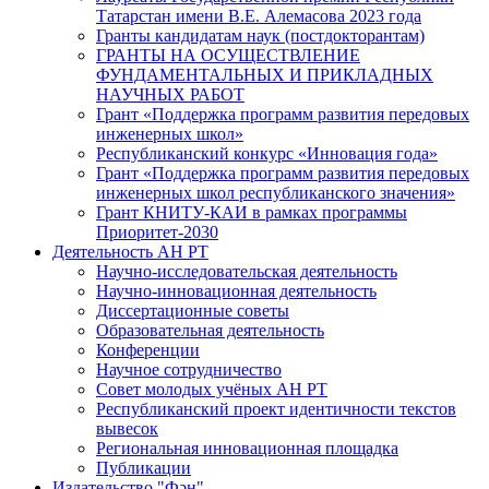
Татарстан имени В.Е. Алемасова 2023 года
Гранты кандидатам наук (постдокторантам)
ГРАНТЫ НА ОСУЩЕСТВЛЕНИЕ
ФУНДАМЕНТАЛЬНЫХ И ПРИКЛАДНЫХ
НАУЧНЫХ РАБОТ
Грант «Поддержка программ развития передовых
инженерных школ»
Республиканский конкурс «Инновация года»
Грант «Поддержка программ развития передовых
инженерных школ республиканского значения»
Грант КНИТУ-КАИ в рамках программы
Приоритет-2030
Деятельность АН РТ
Научно-исследовательская деятельность
Научно-инновационная деятельность
Диссертационные советы
Образовательная деятельность
Конференции
Научное сотрудничество
Совет молодых учёных АН РТ
Республиканский проект идентичности текстов
вывесок
Региональная инновационная площадка
Публикации
Издательство "Фән"