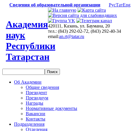
Сведения об образовательной организации
Рус
Тат
Eng
Академия
420111, Казань, ул. Баумана, 20
тел.: (843) 292-02-72, (843) 292-40-34
наук
email:
an.rt@tatar.ru
Республики
Татарстан
Об Академии
Общие сведения
Президент
Президиум
Награды
Нормативные документы
Вакансии
Контакты
Подразделения
Отделения