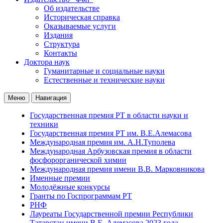
Об издательстве
Историческая справка
Оказываемые услуги
Издания
Структура
Контакты
Доктора наук
Гуманитарные и социальные науки
Естественные и технические науки
Меню
Навигация
Государственная премия РТ в области науки и
техники
Государственная премия РТ им. В.Е.Алемасова
Международная премия им. А.Н.Туполева
Международная Арбузовская премия в области
фосфорорганической химии
Международная премия имени В.В. Марковникова
Именные премии
Молодёжные конкурсы
Гранты по Госпрограммам РТ
РНФ
Лауреаты Государственной премии Республики
Татарстан имени В.Е. Алемасова 2023 года