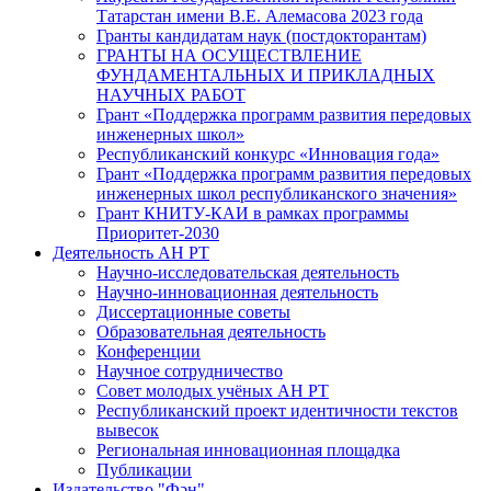
Татарстан имени В.Е. Алемасова 2023 года
Гранты кандидатам наук (постдокторантам)
ГРАНТЫ НА ОСУЩЕСТВЛЕНИЕ
ФУНДАМЕНТАЛЬНЫХ И ПРИКЛАДНЫХ
НАУЧНЫХ РАБОТ
Грант «Поддержка программ развития передовых
инженерных школ»
Республиканский конкурс «Инновация года»
Грант «Поддержка программ развития передовых
инженерных школ республиканского значения»
Грант КНИТУ-КАИ в рамках программы
Приоритет-2030
Деятельность АН РТ
Научно-исследовательская деятельность
Научно-инновационная деятельность
Диссертационные советы
Образовательная деятельность
Конференции
Научное сотрудничество
Совет молодых учёных АН РТ
Республиканский проект идентичности текстов
вывесок
Региональная инновационная площадка
Публикации
Издательство "Фән"