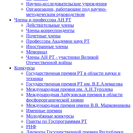
Научно-исследовательские учреждения
Организации, работающие под научно-
методическим руководством
Члены и профессора АН РТ
Действительные члены
Члены-корреспонденты
Почетные члены
Профессора Академии наук РТ
Иностранные члены
Мемориал
Члены АН РТ - участники Великой
Отечественной войны
Конкурсы
Государственная премия РТ в области науки и
техники
Государственная премия РТ им. В.Е.Алемасова
Международная премия им. А.Н.Туполева
Международная Арбузовская премия в области
фосфорорганической химии
Международная премия имени В.В. Марковникова
Именные премии
Молодёжные конкурсы
Гранты по Госпрограммам РТ
РНФ
Лауреаты Государственной премии Республики