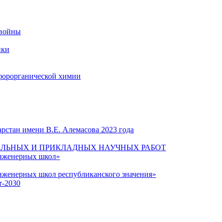
 войны
ики
форорганической химии
рстан имени В.Е. Алемасова 2023 года
ЛЬНЫХ И ПРИКЛАДНЫХ НАУЧНЫХ РАБОТ
инженерных школ»
нженерных школ республиканского значения»
т-2030