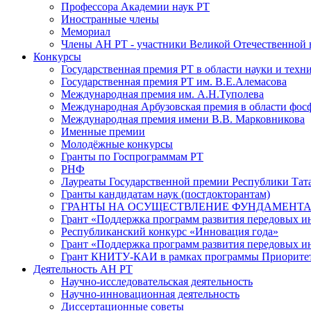
Профессора Академии наук РТ
Иностранные члены
Мемориал
Члены АН РТ - участники Великой Отечественной
Конкурсы
Государственная премия РТ в области науки и техн
Государственная премия РТ им. В.Е.Алемасова
Международная премия им. А.Н.Туполева
Международная Арбузовская премия в области фос
Международная премия имени В.В. Марковникова
Именные премии
Молодёжные конкурсы
Гранты по Госпрограммам РТ
РНФ
Лауреаты Государственной премии Республики Тата
Гранты кандидатам наук (постдокторантам)
ГРАНТЫ НА ОСУЩЕСТВЛЕНИЕ ФУНДАМЕНТА
Грант «Поддержка программ развития передовых 
Республиканский конкурс «Инновация года»
Грант «Поддержка программ развития передовых и
Грант КНИТУ-КАИ в рамках программы Приорите
Деятельность АН РТ
Научно-исследовательская деятельность
Научно-инновационная деятельность
Диссертационные советы