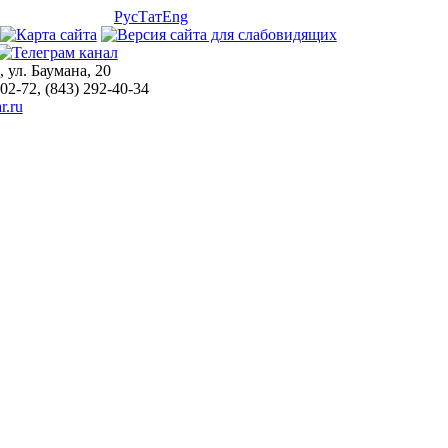
Рус
Тат
Eng
, ул. Баумана, 20
-02-72, (843) 292-40-34
r.ru