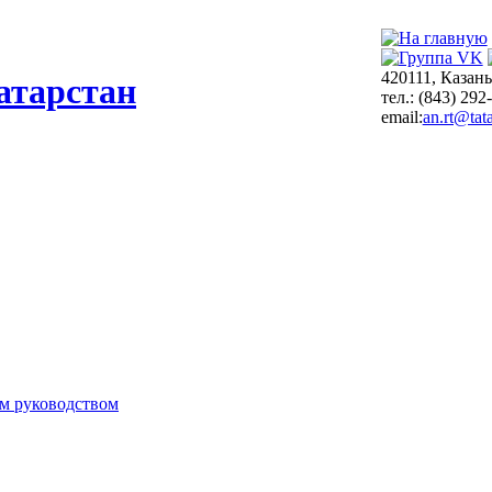
420111, Казань
атарстан
тел.: (843) 292
email:
an.rt@tata
м руководством