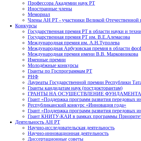
Профессора Академии наук РТ
Иностранные члены
Мемориал
Члены АН РТ - участники Великой Отечественной
Конкурсы
Государственная премия РТ в области науки и техн
Государственная премия РТ им. В.Е.Алемасова
Международная премия им. А.Н.Туполева
Международная Арбузовская премия в области фос
Международная премия имени В.В. Марковникова
Именные премии
Молодёжные конкурсы
Гранты по Госпрограммам РТ
РНФ
Лауреаты Государственной премии Республики Тата
Гранты кандидатам наук (постдокторантам)
ГРАНТЫ НА ОСУЩЕСТВЛЕНИЕ ФУНДАМЕНТА
Грант «Поддержка программ развития передовых 
Республиканский конкурс «Инновация года»
Грант «Поддержка программ развития передовых и
Грант КНИТУ-КАИ в рамках программы Приорите
Деятельность АН РТ
Научно-исследовательская деятельность
Научно-инновационная деятельность
Диссертационные советы