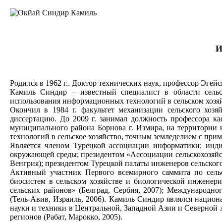
И
Родился в 1962 г.. Доктор технических наук, профессор Эге
Камиль Синдир – известный специалист в области сельс
использования информационных технологий в сельском хозяй
Окончил в 1984 г. факультет механизации сельского хоз
диссертацию. До 2009 г. занимал должность профессора ка
муниципального района Борнова г. Измира, на территории 
технологий в сельское хозяйство, точным земледелием с пр
Является членом Турецкой ассоциации информатики; инд
окружающей среды; президентом «Ассоциации сельскохозяйс
Венгрия); президентом Турецкой палаты инженеров сельского 
Активный участник Первого всемирного саммита по сельск
биосистем в сельском хозяйстве и биологической инженери
сельских районов» (Белград, Сербия, 2007); Международно
(Тель-Авив, Израиль, 2006). Камиль Синдир являлся нацио
науки и техники в Центральной, Западной Азии и Северной 
регионов (Рабат, Марокко, 2005).