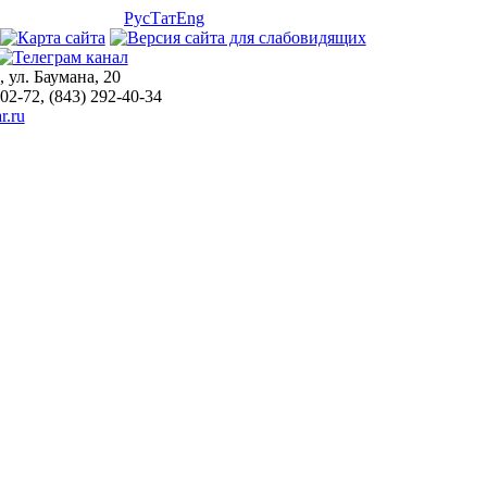
Рус
Тат
Eng
, ул. Баумана, 20
-02-72, (843) 292-40-34
r.ru