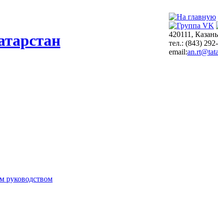
420111, Казань
атарстан
тел.: (843) 292
email:
an.rt@tata
м руководством