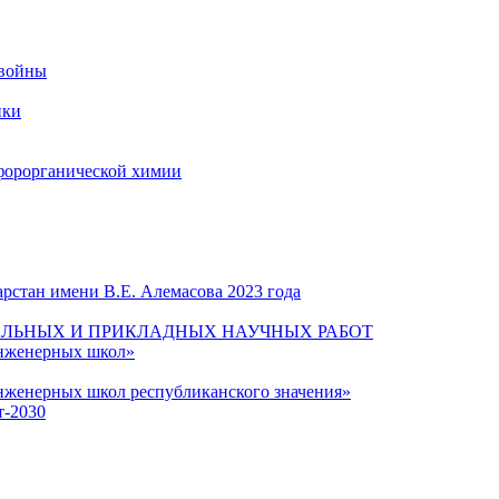
 войны
ики
форорганической химии
рстан имени В.Е. Алемасова 2023 года
ЛЬНЫХ И ПРИКЛАДНЫХ НАУЧНЫХ РАБОТ
инженерных школ»
нженерных школ республиканского значения»
т-2030