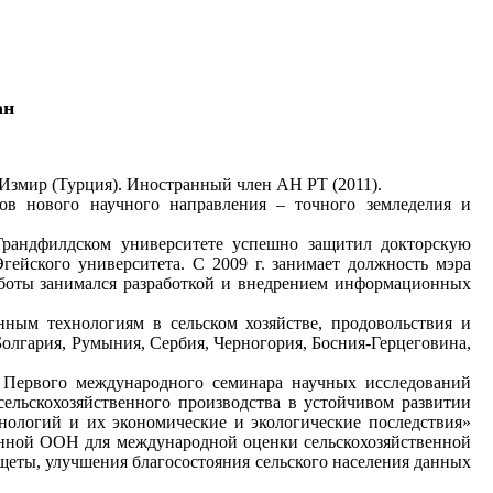
ан
 Измир (Турция). Иностранный член АН РТ (2011).
ов нового научного направления – точного земледелия и
 Грандфилдском университете успешно защитил докторскую
гейского университета. С 2009 г. занимает должность мэра
работы занимался разработкой и внедрением информационных
ым технологиям в сельском хозяйстве, продовольствия и
лгария, Румыния, Сербия, Черногория, Босния-Герцеговина,
); Первого международного семинара научных исследований
сельскохозяйственного производства в устойчивом развитии
хнологий и их экономические и экологические последствия»
данной ООН для международной оценки сельскохозяйственной
щеты, улучшения благосостояния сельского населения данных