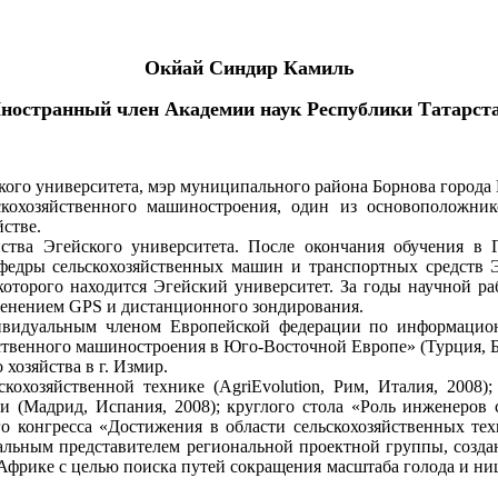
Окйай Синдир Камиль
ностранный член Академии наук Республики Татарст
йского университета, мэр муниципального района Борнова города
кохозяйственного машиностроения, один из основоположник
стве.
яйства Эгейского университета. После окончания обучения в
федры сельскохозяйственных машин и транспортных средств Э
которого находится Эгейский университет. За годы научной 
именением GPS и дистанционного зондирования.
ивидуальным членом Европейской федерации по информационн
твенного машиностроения в Юго-Восточной Европе» (Турция, Бо
хозяйства в г. Измир.
охозяйственной технике (AgriEvolution, Рим, Италия, 2008
и (Мадрид, Испания, 2008); круглого стола «Роль инженеров 
го конгресса «Достижения в области сельскохозяйственных те
нальным представителем региональной проектной группы, соз
Африке с целью поиска путей сокращения масштаба голода и ни