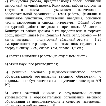
2) конкурсная работа, представляющая собой логически
целостный научный проект. Конкурсная работа состоит из
титульного листа с указанием наименования
образовательной организации, темы работы, фамилии и
инициалов участника, оглавления, введения, основной
части, заключения и списка литературы. Общий объем
конкурсной работы не должен превышать 35 листов.
Конкурсная работа должна быть представлена в формате
docx., шрифт Times New Roman/PT Astra Serif, размер — 14
кегль, интервал — полуторный, абзацный отступ — 1,25
см, ориентация страницы — книжная, поля страницы —
сверху и снизу: 2 см, слева: 3 см, справа: 1,5 см.;
3) краткая аннотация работы (на отдельном листе);
4) отзыв научного руководителя;
5) решение Ученого (Научно-технического) совета
образовательной организации высшего образования о
выдвижении обучающегося на получение стипендии АН
РТ;
6) копия зачетной книжки с результатами оценки
успеваемости в образовательной организации высшего
образования за предшествующие 2 семестра, заверенная
образовательной организацией;