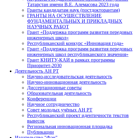
Татарстан имени В.Е. Алемасова 2023 года
Гранты кандидатам наук (постдокторантам)
ГРАНТЫ НА ОСУЩЕСТВЛЕНИЕ
ФУНДАМЕНТАЛЬНЫХ И ПРИКЛАДНЫХ
НАУЧНЫХ РАБОТ
Грант «Поддержка программ развития передовых
инженерных школ»
Республиканский конкурс «Инновация года»
Грант «Поддержка программ развития передовых
инженерных школ республиканского значения»
Грант КНИТУ-КАИ в рамках программы
Приоритет-2030
Деятельность АН РТ
Научно-исследовательская деятельность
Научно-инновационная деятельность
Диссертационные советы
Образовательная деятельность
Конференции
Научное сотрудничество
Совет молодых учёных АН РТ
Республиканский проект идентичности текстов
вывесок
Региональная инновационная площадка
Публикации
Издательство "Фән"