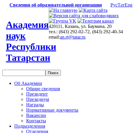
Сведения об образовательной организации
Рус
Тат
Eng
Академия
420111, Казань, ул. Баумана, 20
тел.: (843) 292-02-72, (843) 292-40-34
наук
email:
an.rt@tatar.ru
Республики
Татарстан
Об Академии
Общие сведения
Президент
Президиум
Награды
Нормативные документы
Вакансии
Контакты
Подразделения
Отделения