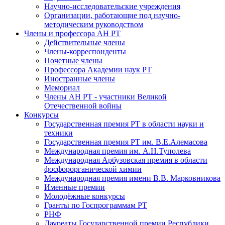
Научно-исследовательские учреждения
Организации, работающие под научно-
методическим руководством
Члены и профессора АН РТ
Действительные члены
Члены-корреспонденты
Почетные члены
Профессора Академии наук РТ
Иностранные члены
Мемориал
Члены АН РТ - участники Великой
Отечественной войны
Конкурсы
Государственная премия РТ в области науки и
техники
Государственная премия РТ им. В.Е.Алемасова
Международная премия им. А.Н.Туполева
Международная Арбузовская премия в области
фосфорорганической химии
Международная премия имени В.В. Марковникова
Именные премии
Молодёжные конкурсы
Гранты по Госпрограммам РТ
РНФ
Лауреаты Государственной премии Республики