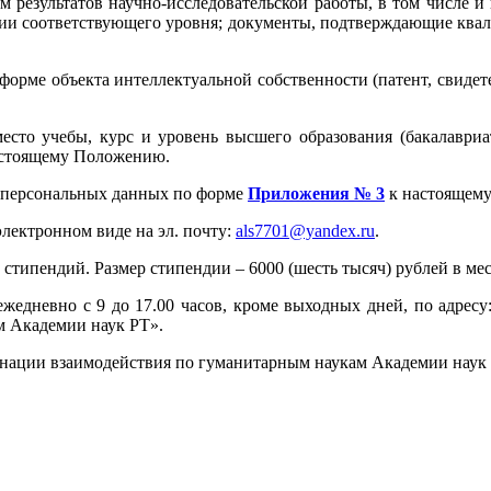
м результатов научно-исследовательской работы, в том числе и
ии соответствующего уровня; документы, подтверждающие квал
 форме объекта интеллектуальной собственности (патент, свиде
есто учебы, курс и уровень высшего образования (бакалавриат
стоящему Положению.
ам персональных данных по форме
Приложения № 3
к настоящем
лектронном виде на эл. почту:
als7701@yandex.ru
.
типендий. Размер стипендии – 6000 (шесть тысяч) рублей в мес
едневно с 9 до 17.00 часов, кроме выходных дней, по адресу: 4
м Академии наук РТ».
динации взаимодействия по гуманитарным наукам Академии наук 