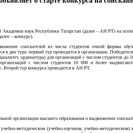
объявляет о старте конкурса на соискан
й Академии наук Республики Татарстан (далее – АН РТ) на осен
лее – конкурс).
ение соискателей из числа студентов очной формы обучени
 в два тура: первый тур проводится в организации. Победители
циалитет, ординатура) для организаций с числом студентов до 
ля организаций с числом студентов 10 000 и более выдвигаю
е. Второй тур конкурса проводится в АН РТ.
тельной организации высшего образования о выдвижении соиска
, учебно-методическом (учебно-научном, учебно-методическом)