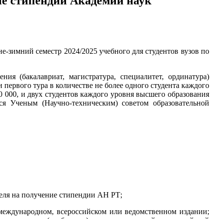
ие стипендий Академии наук
не-зимний семестр 2024/2025 учебного для студентов вузов по
я (бакалавриат, магистратура, специалитет, ординатура)
 первого тура в количестве не более одного студента каждого
10 000, и двух студентов каждого уровня высшего образования
тся Ученым (Научно-техническим) советом образовательной
теля на получение стипендии АН РТ;
 международном, всероссийском или ведомственном издании;