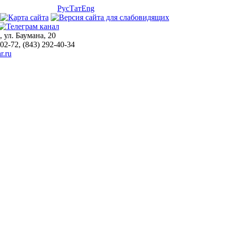
Рус
Тат
Eng
, ул. Баумана, 20
-02-72, (843) 292-40-34
r.ru