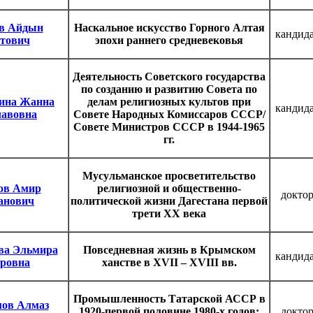
в Айдын
Наскальное искусство Горного Алтая
кандида
тович
эпохи раннего средневековья
Деятельность Советского государства
по созданию и развитию Совета по
ина Жанна
делам религиозных культов при
кандида
лавовна
Совете Народных Комиссаров СССР/
Совете Министров СССР в 1944-1965
гг.
Мусульманское просветительство
ов Амир
религиозной и общественно-
доктор
анович
политической жизни Дагестана первой
трети ХХ века
ва Эльмира
Повседневная жизнь в Крымском
кандида
еровна
ханстве в XVII – XVIII вв.
Промышленность Татарской АССР в
мов Алмаз
1920-первой половине 1980-х годов:
доктор