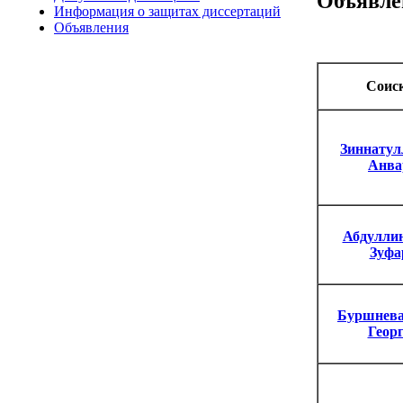
Объявле
Информация о защитах диссертаций
Объявления
Соис
Зиннатул
Анва
Абдулли
Зуфа
Буршнева
Геор