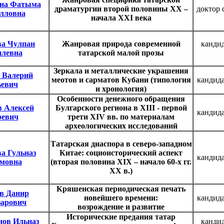
на Фатыма
драматургии второй половины ХХ –
доктор
лловна
начала ХХI века
а Чулпан
Жанровая природа современной
канди
илевна
татарской малой прозы
Зеркала и металлические украшения
 Валерий
меотов и сарматов Кубани (типология
кандида
евич
и хронология)
Особенности денежного обращения
в Алексей
Булгарского региона в XIII - первой
кандида
ревич
трети XIV вв. по материалам
археологических исследований
Татарская диаспора в северо-западном
а Гульназ
Китае: социоисторический аспект
кандида
мовна
(вторая половина XIX – начало 60-х гг.
XX в.)
Кряшенская периодическая печать
в Данир
новейшего времени:
кандида
зарович
возрождение и развитие
Исторические предания татар
нов Ильназ
канди