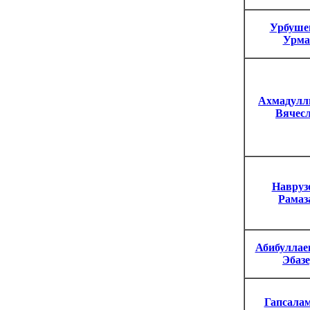
Урбуше
Урма
Ахмадулл
Вячес
Навруз
Рамаз
Абибуллае
Эбаз
Гапсала