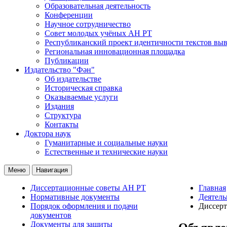
Образовательная деятельность
Конференции
Научное сотрудничество
Совет молодых учёных АН РТ
Республиканский проект идентичности текстов вы
Региональная инновационная площадка
Публикации
Издательство "Фән"
Об издательстве
Историческая справка
Оказываемые услуги
Издания
Структура
Контакты
Доктора наук
Гуманитарные и социальные науки
Естественные и технические науки
Меню
Навигация
Диссертационные советы АН РТ
Главная
Нормативные документы
Деятель
Порядок оформления и подачи
Диссерт
документов
Документы для защиты