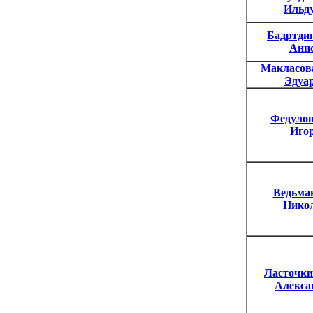
Ильд
Бадртди
Ани
Макласов
Эдуа
Федуло
Иго
Ведьма
Нико
Ласточки
Алекса