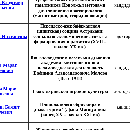
й Владимир
памятников Поволжья методами
кандида
рьевич
дистанционного зондирования
(магнитометрия, георадиолокация)
Персидско-азербайджанская
(шиитская) община Астрахани:
а Низамиевна
социально-экономические аспекты
доктор
формирования и развития (XVII –
начало ХХ вв.).
Востоковедение в казанской духовной
академии: миссионерская и
в Марат
исламоведческая деятельность
кандида
эмович
Евфимия Александровича Малова
(1835–1918)
а Мария
Язык марийской игровой культуры
доктор 
дьевна
Национальный образ мира в
ин Баязит
канди
драматургии Туфана Миннуллина
лович
(конец ХХ – начало XXI вв)
Жанровая специфика татарской