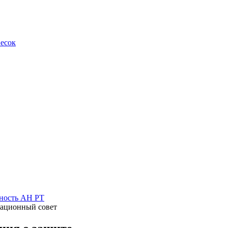
весок
ность АН РТ
ационный совет