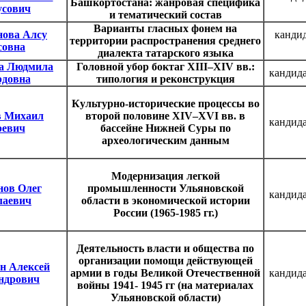
Башкортостана: жанровая специфика
усович
и тематический состав
Варианты гласных фонем на
нова Алсу
канди
территории распространения среднего
совна
диалекта татарского языка
а Людмила
Головной убор боктаг XIII–XIV вв.:
кандида
рдовна
типология и реконструкция
Культурно-исторические процессы во
в Михаил
второй половине XIV–XVI вв. в
кандида
ревич
бассейне Нижней Суры по
археологическим данным
Модернизация легкой
нов Олег
промышленности Ульяновской
кандида
лаевич
области в экономической истории
России (1965-1985 гг.)
Деятельность власти и общества по
организации помощи действующей
н Алексей
армии в годы Великой Отечественной
кандида
ндрович
войны 1941- 1945 гг (на материалах
Ульяновской области)