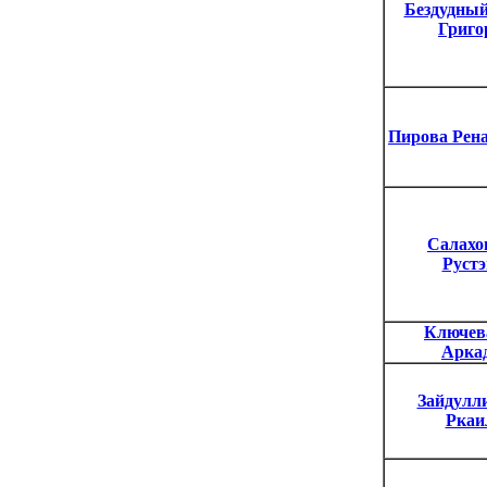
Бездудны
Григо
Пирова Рен
Салахо
Руст
Ключев
Арка
Зайдулл
Ркаи