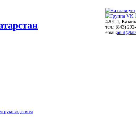
420111, Казань
атарстан
тел.: (843) 292
email:
an.rt@tata
м руководством