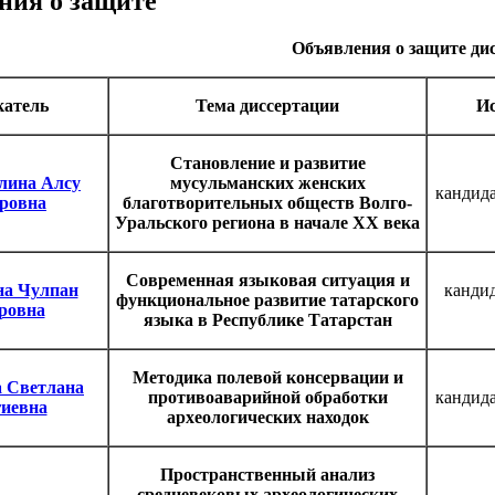
ния о защите
Объявления о защите ди
катель
Тема диссертации
Ис
Становление и развитие
лина Алсу
мусульманских женских
кандида
ровна
благотворительных обществ Волго-
Уральского региона в начале ХХ века
Современная языковая ситуация и
на Чулпан
канди
функциональное развитие татарского
ровна
языка в Республике Татарстан
Методика полевой консервации и
 Светлана
противоаварийной обработки
кандида
гиевна
археологических находок
Пространственный анализ
средневековых археологических