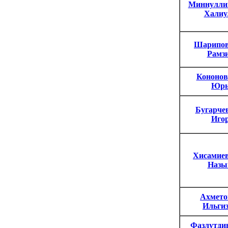
Миннулли
Халиу
Шарипов
Рамз
Кононов
Юрь
Бугарче
Иго
Хисамиев
Назы
Ахмето
Ильги
Фазлутди