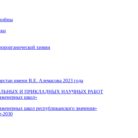
 войны
ики
форорганической химии
рстан имени В.Е. Алемасова 2023 года
ЛЬНЫХ И ПРИКЛАДНЫХ НАУЧНЫХ РАБОТ
инженерных школ»
нженерных школ республиканского значения»
т-2030