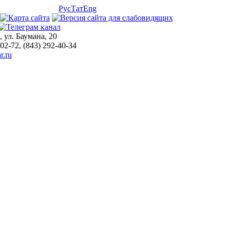
Рус
Тат
Eng
, ул. Баумана, 20
-02-72, (843) 292-40-34
r.ru