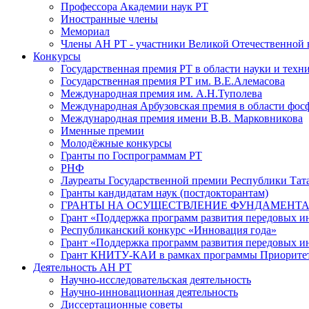
Профессора Академии наук РТ
Иностранные члены
Мемориал
Члены АН РТ - участники Великой Отечественной
Конкурсы
Государственная премия РТ в области науки и техн
Государственная премия РТ им. В.Е.Алемасова
Международная премия им. А.Н.Туполева
Международная Арбузовская премия в области фос
Международная премия имени В.В. Марковникова
Именные премии
Молодёжные конкурсы
Гранты по Госпрограммам РТ
РНФ
Лауреаты Государственной премии Республики Тата
Гранты кандидатам наук (постдокторантам)
ГРАНТЫ НА ОСУЩЕСТВЛЕНИЕ ФУНДАМЕНТА
Грант «Поддержка программ развития передовых 
Республиканский конкурс «Инновация года»
Грант «Поддержка программ развития передовых и
Грант КНИТУ-КАИ в рамках программы Приорите
Деятельность АН РТ
Научно-исследовательская деятельность
Научно-инновационная деятельность
Диссертационные советы