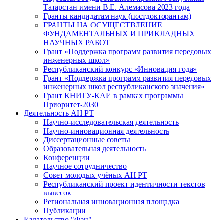
Татарстан имени В.Е. Алемасова 2023 года
Гранты кандидатам наук (постдокторантам)
ГРАНТЫ НА ОСУЩЕСТВЛЕНИЕ
ФУНДАМЕНТАЛЬНЫХ И ПРИКЛАДНЫХ
НАУЧНЫХ РАБОТ
Грант «Поддержка программ развития передовых
инженерных школ»
Республиканский конкурс «Инновация года»
Грант «Поддержка программ развития передовых
инженерных школ республиканского значения»
Грант КНИТУ-КАИ в рамках программы
Приоритет-2030
Деятельность АН РТ
Научно-исследовательская деятельность
Научно-инновационная деятельность
Диссертационные советы
Образовательная деятельность
Конференции
Научное сотрудничество
Совет молодых учёных АН РТ
Республиканский проект идентичности текстов
вывесок
Региональная инновационная площадка
Публикации
Издательство "Фән"