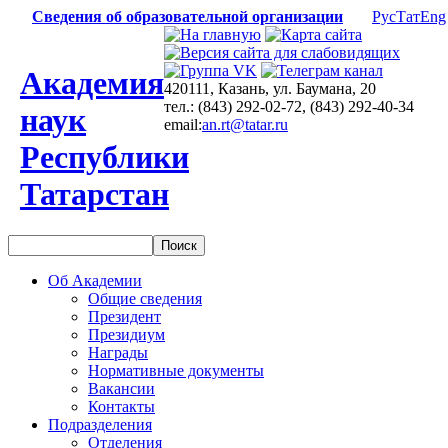
Сведения об образовательной организации
Рус
Тат
Eng
Академия
420111, Казань, ул. Баумана, 20
тел.: (843) 292-02-72, (843) 292-40-34
наук
email:
an.rt@tatar.ru
Республики
Татарстан
Об Академии
Общие сведения
Президент
Президиум
Награды
Нормативные документы
Вакансии
Контакты
Подразделения
Отделения