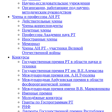
Научно-исследовательские учреждения
Организации, работающие под научно-
методическим руководством
Члены и профессора АН РТ
Действительные члены
Члены-корреспонденты
Почетные члены
Профессора Академии наук РТ
Иностранные члены
Мемориал
Члены АН РТ - участники Великой
Отечественной войны
Конкурсы
Государственная премия РТ в области науки и
техники
Государственная премия РТ им. В.Е.Алемасова
Международная премия им. А.Н.Туполева
Международная Арбузовская премия в области
фосфорорганической химии
Международная премия имени В.В. Марковникова
Именные премии
Молодёжные конкурсы
Гранты по Госпрограммам РТ
РНФ
Лауреаты Государственной премии Республики