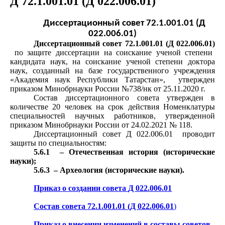
Д 72.1.001.01 (Д 022.006.01)
Диссертационный совет 72.1.001.01 (Д
022.006.01)
Диссертационный совет
72.1.001.01 (
Д 022.006.01)
по защите диссертации на соискание ученой степени
кандидата наук, на соискание ученой степени доктора
наук, созданный на базе государственного учреждения
«Академия наук Республики Татарстан», утвержден
приказом Минобрнауки России №738/нк от 25.11.2020 г.
Состав диссертационного совета утвержден в
количестве 20 человек на срок действия Номенклатуры
специальностей научных работников, утвержденной
приказом Минобрнауки России от 24.02.2021 № 118.
Диссертационный совет Д 022.006.01 проводит
защиты по специальностям:
5.6.1 – Отечественная история (исторические
науки);
5.6.3 – Археология (исторические науки).
Приказ о создании совета
Д 022.006.01
Состав совета
72.1.001.01 (
Д 022.006.01
)
Приказ о внесении изменений в составы советов