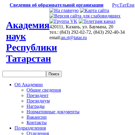
Сведения об образовательной организации
Рус
Тат
Eng
Академия
420111, Казань, ул. Баумана, 20
тел.: (843) 292-02-72, (843) 292-40-34
наук
email:
an.rt@tatar.ru
Республики
Татарстан
Об Академии
Общие сведения
Президент
Президиум
Награды
Нормативные документы
Вакансии
Контакты
Подразделения
Отделения