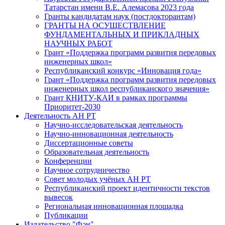
Татарстан имени В.Е. Алемасова 2023 года
Гранты кандидатам наук (постдокторантам)
ГРАНТЫ НА ОСУЩЕСТВЛЕНИЕ
ФУНДАМЕНТАЛЬНЫХ И ПРИКЛАДНЫХ
НАУЧНЫХ РАБОТ
Грант «Поддержка программ развития передовых
инженерных школ»
Республиканский конкурс «Инновация года»
Грант «Поддержка программ развития передовых
инженерных школ республиканского значения»
Грант КНИТУ-КАИ в рамках программы
Приоритет-2030
Деятельность АН РТ
Научно-исследовательская деятельность
Научно-инновационная деятельность
Диссертационные советы
Образовательная деятельность
Конференции
Научное сотрудничество
Совет молодых учёных АН РТ
Республиканский проект идентичности текстов
вывесок
Региональная инновационная площадка
Публикации
Издательство "Фән"