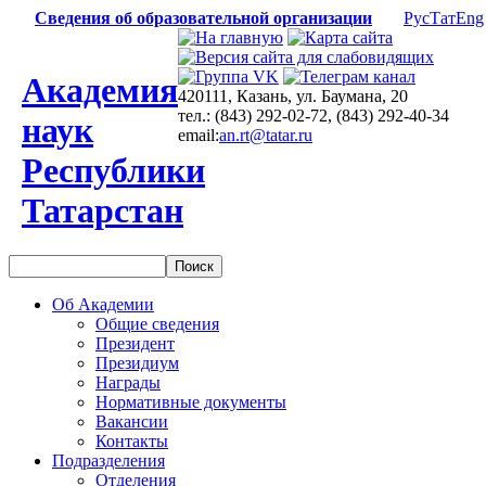
Сведения об образовательной организации
Рус
Тат
Eng
Академия
420111, Казань, ул. Баумана, 20
тел.: (843) 292-02-72, (843) 292-40-34
наук
email:
an.rt@tatar.ru
Республики
Татарстан
Об Академии
Общие сведения
Президент
Президиум
Награды
Нормативные документы
Вакансии
Контакты
Подразделения
Отделения