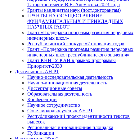
Татарстан имени В.Е. Алемасова 2023 года
Гранты кандидатам наук (постдокторантам)
ГРАНТЫ НА ОСУЩЕСТВЛЕНИЕ
ФУНДАМЕНТАЛЬНЫХ И ПРИКЛАДНЫХ
НАУЧНЫХ РАБОТ
Грант «Поддержка программ развития передовых
инженерных школ»
Республиканский конкурс «Инновация года»
Грант «Поддержка программ развития передовых
инженерных школ республиканского значения»
Грант КНИТУ-КАИ в рамках программы
Приоритет-2030
Деятельность АН РТ
Научно-исследовательская деятельность
Научно-инновационная деятельность
Диссертационные советы
Образовательная деятельность
Конференции
Научное сотрудничество
Совет молодых учёных АН РТ
Республиканский проект идентичности текстов
вывесок
Региональная инновационная площадка
Публикации
Издательство "Фән"