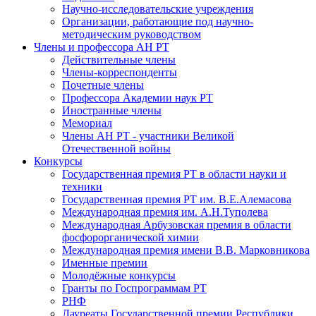
Научно-исследовательские учреждения
Организации, работающие под научно-
методическим руководством
Члены и профессора АН РТ
Действительные члены
Члены-корреспонденты
Почетные члены
Профессора Академии наук РТ
Иностранные члены
Мемориал
Члены АН РТ - участники Великой
Отечественной войны
Конкурсы
Государственная премия РТ в области науки и
техники
Государственная премия РТ им. В.Е.Алемасова
Международная премия им. А.Н.Туполева
Международная Арбузовская премия в области
фосфорорганической химии
Международная премия имени В.В. Марковникова
Именные премии
Молодёжные конкурсы
Гранты по Госпрограммам РТ
РНФ
Лауреаты Государственной премии Республики